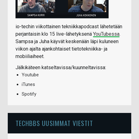
io-techin viikottainen tekniikkapodcast lähetetään
perjantaisin klo 15 live-lähetyksenä
YouTubessa
.
Sampsa ja Juha käyvät keskenään läpi kuluneen
viikon ajalta ajankohtaiset tietotekniikka- ja
mobiiliaiheet.
Jälkikäteen katseltavissa/kuunneltavissa:
Youtube
iTunes
Spotify
TECHBBS UUSIMMAT VIESTIT