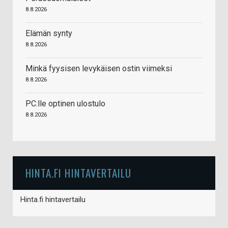
8.8.2026
Elämän synty
8.8.2026
Minkä fyysisen levykäisen ostin viimeksi
8.8.2026
PC:lle optinen ulostulo
8.8.2026
HINTA.FI HINTAVERTAILU
Hinta.fi hintavertailu