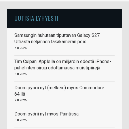
UUTISIA LYHYESTI
Samsungin huhutaan tiputtavan Galaxy S27
Ultrasta neljännen takakameran pois
8.8.2026
Tim Culpan: Applella on miljardin edestä iPhone-
puhelinten siruja odottamassa muistipiirejä
8.8.2026
Doom pyörii nyt (melkein) myös Commodore
64:llä
7.8.2026
Doom pyörii nyt myös Paintissa
6.8.2026