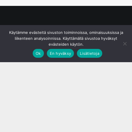
© S&J Media Oy
Käytämme evästeitä sivuston toiminnoissa, ominaisuuksissa ja
liikenteen analysoinnissa. Käyttämällä sivustoa hyväksyt
evästeiden käytön.
Ok
En hyväksy
Lisätietoja
;