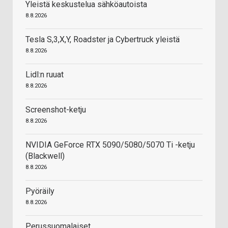
Yleistä keskustelua sähköautoista
8.8.2026
Tesla S,3,X,Y, Roadster ja Cybertruck yleistä
8.8.2026
Lidl:n ruuat
8.8.2026
Screenshot-ketju
8.8.2026
NVIDIA GeForce RTX 5090/5080/5070 Ti -ketju
(Blackwell)
8.8.2026
Pyöräily
8.8.2026
Perussuomalaiset