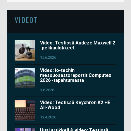
VIDEOT
Video: Testissä Audeze Maxwell 2
-pelikuulokkeet
15.6.2026
Video: io-techin
messuosastoraportit Computex
2026 -tapahtumasta
3.6.2026
Video: Testissä Keychron K2 HE
All-Wood
13.4.2026
Uusi artikkeli & video: Testissä