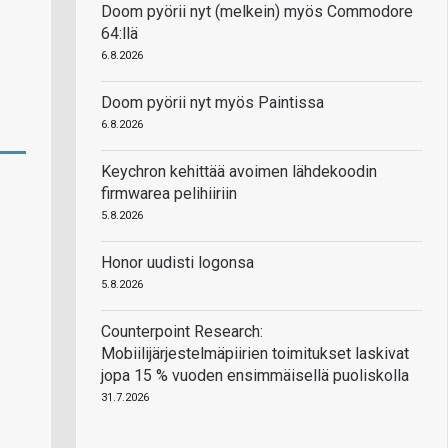
Doom pyörii nyt (melkein) myös Commodore
64:llä
6.8.2026
Doom pyörii nyt myös Paintissa
6.8.2026
Keychron kehittää avoimen lähdekoodin
firmwarea pelihiiriin
5.8.2026
Honor uudisti logonsa
5.8.2026
Counterpoint Research:
Mobiilijärjestelmäpiirien toimitukset laskivat
jopa 15 % vuoden ensimmäisellä puoliskolla
31.7.2026