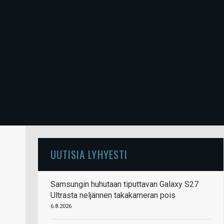
UUTISIA LYHYESTI
Samsungin huhutaan tiputtavan Galaxy S27
Ultrasta neljännen takakameran pois
6.8.2026