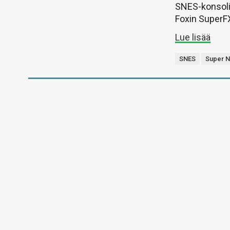
SNES-konsolin
Foxin SuperFX
Lue lisää
SNES
Super N