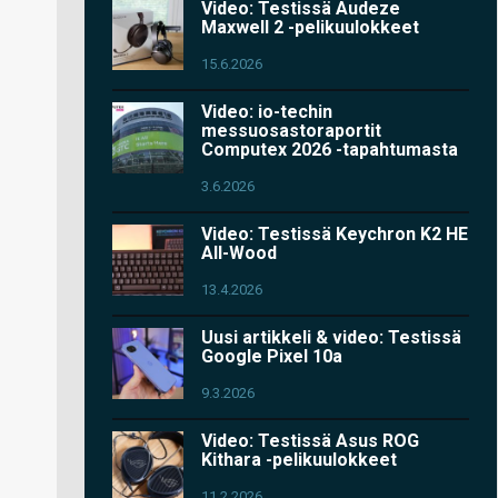
Video: Testissä Audeze
Maxwell 2 -pelikuulokkeet
15.6.2026
Video: io-techin
messuosastoraportit
Computex 2026 -tapahtumasta
3.6.2026
Video: Testissä Keychron K2 HE
All-Wood
13.4.2026
Uusi artikkeli & video: Testissä
Google Pixel 10a
9.3.2026
Video: Testissä Asus ROG
Kithara -pelikuulokkeet
11.2.2026