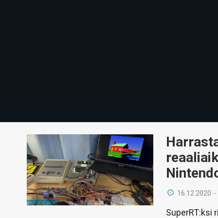
Harrast
reaaliai
Nintendo
16.12.2020 -
SuperRT:ksi ri