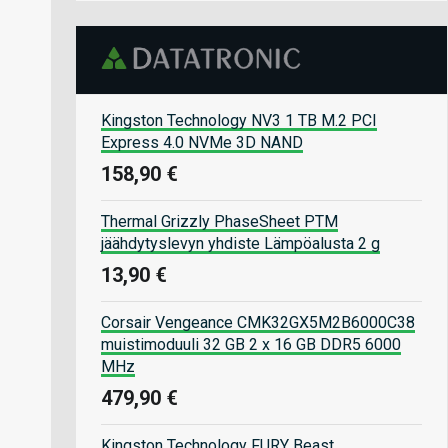
Kingston Technology NV3 1 TB M.2 PCI
Express 4.0 NVMe 3D NAND
158,90 €
Thermal Grizzly PhaseSheet PTM
jäähdytyslevyn yhdiste Lämpöalusta 2 g
13,90 €
Corsair Vengeance CMK32GX5M2B6000C38
muistimoduuli 32 GB 2 x 16 GB DDR5 6000
MHz
479,90 €
Kingston Technology FURY Beast