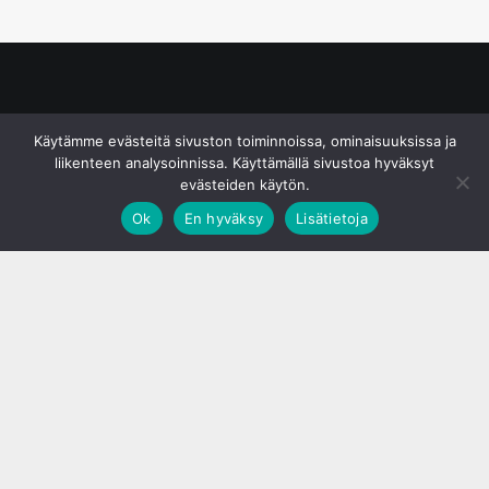
© S&J Media Oy
Käytämme evästeitä sivuston toiminnoissa, ominaisuuksissa ja
liikenteen analysoinnissa. Käyttämällä sivustoa hyväksyt
evästeiden käytön.
Ok
En hyväksy
Lisätietoja
;