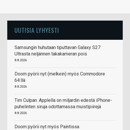
UUTISIA LYHYESTI
Samsungin huhutaan tiputtavan Galaxy S27
Ultrasta neljännen takakameran pois
8.8.2026
Doom pyörii nyt (melkein) myös Commodore
64:llä
8.8.2026
Tim Culpan: Applella on miljardin edestä iPhone-
puhelinten siruja odottamassa muistipiirejä
8.8.2026
Doom pyörii nyt myös Paintissa