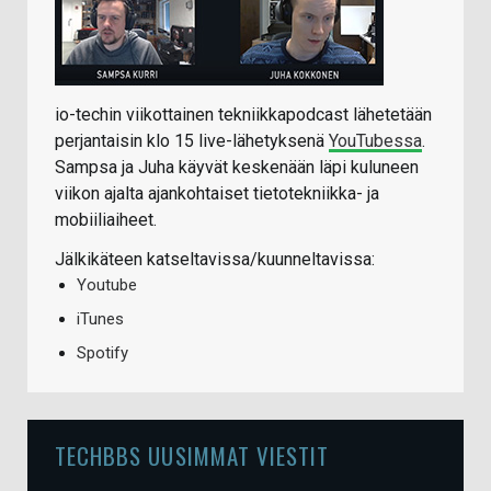
io-techin viikottainen tekniikkapodcast lähetetään
perjantaisin klo 15 live-lähetyksenä
YouTubessa
.
Sampsa ja Juha käyvät keskenään läpi kuluneen
viikon ajalta ajankohtaiset tietotekniikka- ja
mobiiliaiheet.
Jälkikäteen katseltavissa/kuunneltavissa:
Youtube
iTunes
Spotify
TECHBBS UUSIMMAT VIESTIT