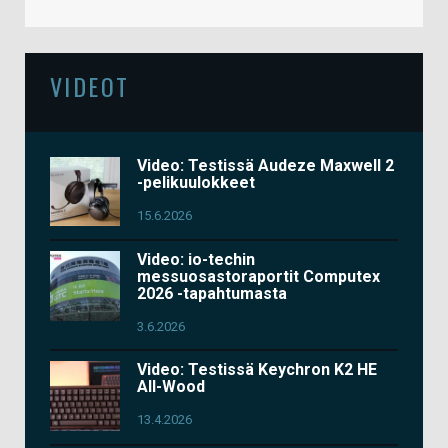
VIDEOT
Video: Testissä Audeze Maxwell 2
-pelikuulokkeet
15.6.2026
Video: io-techin
messuosastoraportit Computex
2026 -tapahtumasta
3.6.2026
Video: Testissä Keychron K2 HE
All-Wood
13.4.2026