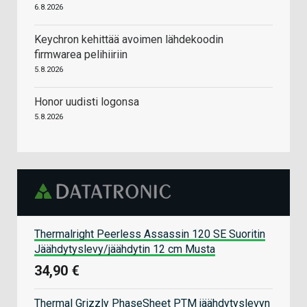
6.8.2026
Keychron kehittää avoimen lähdekoodin
firmwarea pelihiiriin
5.8.2026
Honor uudisti logonsa
5.8.2026
Thermalright Peerless Assassin 120 SE Suoritin
Jäähdytyslevy/jäähdytin 12 cm Musta
34,90 €
Thermal Grizzly PhaseSheet PTM jäähdytyslevyn