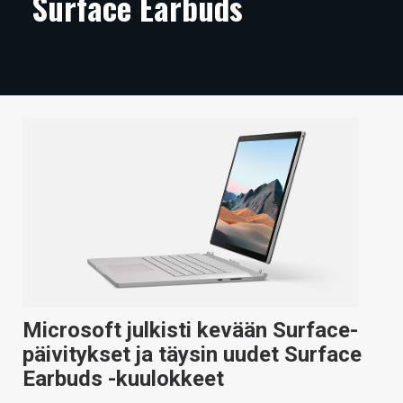
Surface Earbuds
ARTIKKELIT
VIDEOT
TECHBBS
TIETOA
HINTA.FI
KAUPPA
VAIHDA TEEMA
Microsoft julkisti kevään Surface-
HAKU
päivitykset ja täysin uudet Surface
Earbuds -kuulokkeet