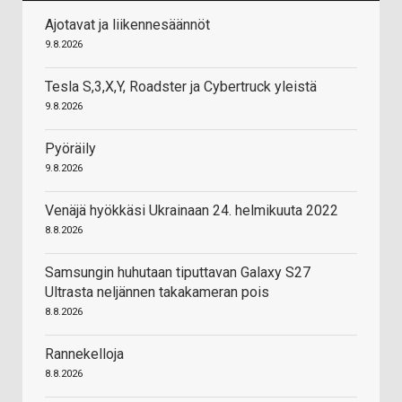
Ajotavat ja liikennesäännöt
9.8.2026
Tesla S,3,X,Y, Roadster ja Cybertruck yleistä
9.8.2026
Pyöräily
9.8.2026
Venäjä hyökkäsi Ukrainaan 24. helmikuuta 2022
8.8.2026
Samsungin huhutaan tiputtavan Galaxy S27
Ultrasta neljännen takakameran pois
8.8.2026
Rannekelloja
8.8.2026