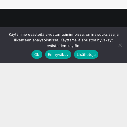
© S&J Media Oy
Käytämme evästeitä sivuston toiminnoissa, ominaisuuksissa ja
liikenteen analysoinnissa. Käyttämällä sivustoa hyväksyt
evästeiden käytön.
Ok
En hyväksy
Lisätietoja
;