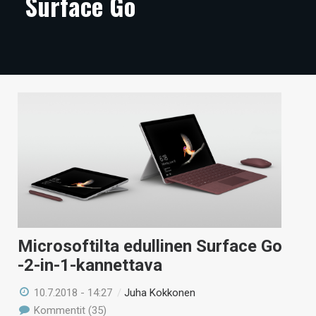
Surface Go
ARTIKKELIT
VIDEOT
TECHBBS
TIETOA
HINTA.FI
KAUPPA
VAIHDA TEEMA
Microsoftilta edullinen Surface Go
-2-in-1-kannettava
HAKU
10.7.2018 - 14:27
/
Juha Kokkonen
Kommentit (35)