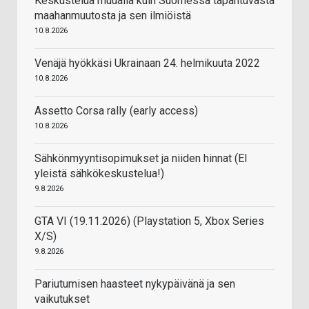
Keskustelua muualla kuin Suomessa tapahtuvasta
maahanmuutosta ja sen ilmiöistä
10.8.2026
Venäjä hyökkäsi Ukrainaan 24. helmikuuta 2022
10.8.2026
Assetto Corsa rally (early access)
10.8.2026
Sähkönmyyntisopimukset ja niiden hinnat (EI
yleistä sähkökeskustelua!)
9.8.2026
GTA VI (19.11.2026) (Playstation 5, Xbox Series
X/S)
9.8.2026
Pariutumisen haasteet nykypäivänä ja sen
vaikutukset