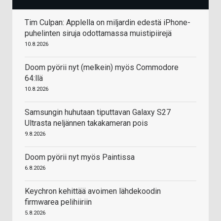
Tim Culpan: Applella on miljardin edestä iPhone-
puhelinten siruja odottamassa muistipiirejä
10.8.2026
Doom pyörii nyt (melkein) myös Commodore
64:llä
10.8.2026
Samsungin huhutaan tiputtavan Galaxy S27
Ultrasta neljännen takakameran pois
9.8.2026
Doom pyörii nyt myös Paintissa
6.8.2026
Keychron kehittää avoimen lähdekoodin
firmwarea pelihiiriin
5.8.2026