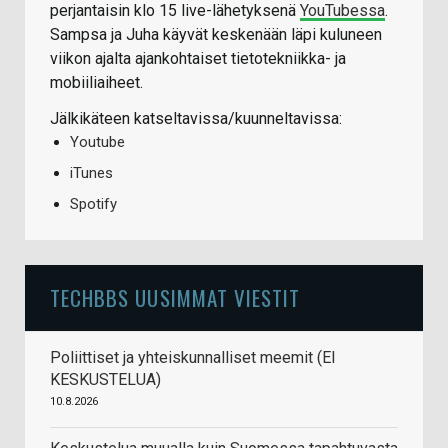
perjantaisin klo 15 live-lähetyksenä
YouTubessa
.
Sampsa ja Juha käyvät keskenään läpi kuluneen
viikon ajalta ajankohtaiset tietotekniikka- ja
mobiiliaiheet.
Jälkikäteen katseltavissa/kuunneltavissa:
Youtube
iTunes
Spotify
TECHBBS UUSIMMAT VIESTIT
Poliittiset ja yhteiskunnalliset meemit (EI
KESKUSTELUA)
10.8.2026