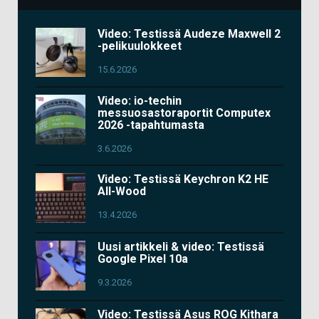
Video: Testissä Audeze Maxwell 2
-pelikuulokkeet
15.6.2026
Video: io-techin
messuosastoraportit Computex
2026 -tapahtumasta
3.6.2026
Video: Testissä Keychron K2 HE
All-Wood
13.4.2026
Uusi artikkeli & video: Testissä
Google Pixel 10a
9.3.2026
Video: Testissä Asus ROG Kithara