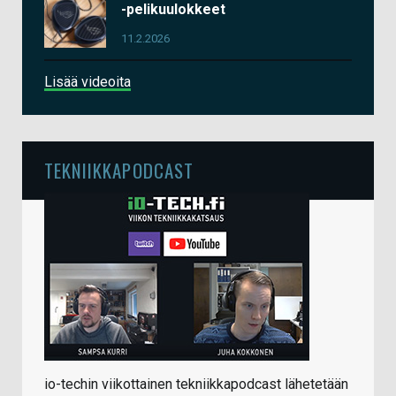
-pelikuulokkeet
11.2.2026
Lisää videoita
TEKNIIKKAPODCAST
io-techin viikottainen tekniikkapodcast lähetetään