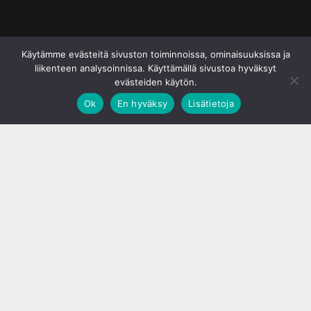
© S&J Media Oy
Käytämme evästeitä sivuston toiminnoissa, ominaisuuksissa ja
liikenteen analysoinnissa. Käyttämällä sivustoa hyväksyt
evästeiden käytön.
Ok
En hyväksy
Lisätietoja
;