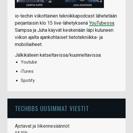
io-techin viikottainen tekniikkapodcast lähetetään
perjantaisin klo 15 live-lähetyksenä
YouTubessa
.
Sampsa ja Juha käyvät keskenään läpi kuluneen
viikon ajalta ajankohtaiset tietotekniikka- ja
mobiiliaiheet.
Jälkikäteen katseltavissa/kuunneltavissa:
Youtube
iTunes
Spotify
TECHBBS UUSIMMAT VIESTIT
Ajotavat ja liikennesäännöt
9.8.2026