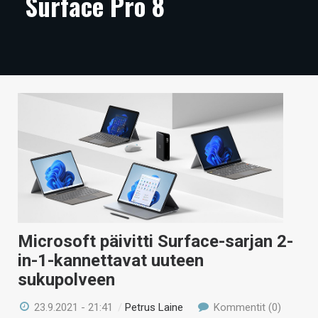
Surface Pro 8
ARTIKKELIT
VIDEOT
TECHBBS
TIETOA
HINTA.FI
KAUPPA
VAIHDA TEEMA
Microsoft päivitti Surface-sarjan 2-
in-1-kannettavat uuteen
HAKU
sukupolveen
23.9.2021 - 21:41
/
Petrus Laine
Kommentit (0)