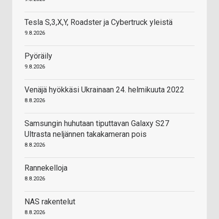
Tesla S,3,X,Y, Roadster ja Cybertruck yleistä
9.8.2026
Pyöräily
9.8.2026
Venäjä hyökkäsi Ukrainaan 24. helmikuuta 2022
8.8.2026
Samsungin huhutaan tiputtavan Galaxy S27
Ultrasta neljännen takakameran pois
8.8.2026
Rannekelloja
8.8.2026
NAS rakentelut
8.8.2026