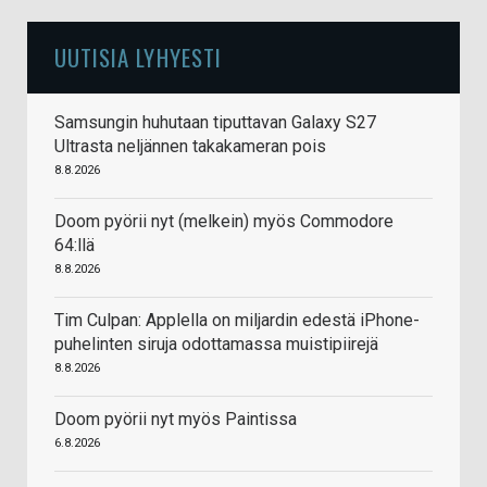
UUTISIA LYHYESTI
Samsungin huhutaan tiputtavan Galaxy S27
Ultrasta neljännen takakameran pois
8.8.2026
Doom pyörii nyt (melkein) myös Commodore
64:llä
8.8.2026
Tim Culpan: Applella on miljardin edestä iPhone-
puhelinten siruja odottamassa muistipiirejä
8.8.2026
Doom pyörii nyt myös Paintissa
6.8.2026