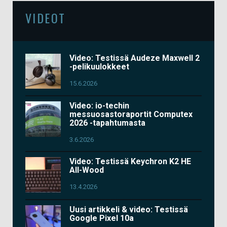
VIDEOT
Video: Testissä Audeze Maxwell 2
-pelikuulokkeet
15.6.2026
Video: io-techin
messuosastoraportit Computex
2026 -tapahtumasta
3.6.2026
Video: Testissä Keychron K2 HE
All-Wood
13.4.2026
Uusi artikkeli & video: Testissä
Google Pixel 10a