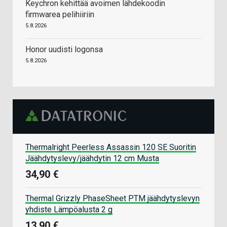
Keychron kehittää avoimen lähdekoodin
firmwarea pelihiiriin
5.8.2026
Honor uudisti logonsa
5.8.2026
Thermalright Peerless Assassin 120 SE Suoritin
Jäähdytyslevy/jäähdytin 12 cm Musta
34,90 €
Thermal Grizzly PhaseSheet PTM jäähdytyslevyn
yhdiste Lämpöalusta 2 g
13,90 €