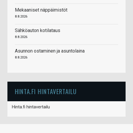
Mekaaniset näppäimistöt
8.8.2026
Sähköauton kotilataus
8.8.2026
Asunnon ostaminen ja asuntolaina
8.8.2026
HINTA.FI HINTAVERTAILU
Hinta.fi hintavertailu