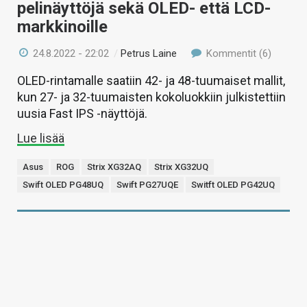
pelinäyttöjä sekä OLED- että LCD-
markkinoille
24.8.2022 - 22:02
/
Petrus Laine
Kommentit (6)
OLED-rintamalle saatiin 42- ja 48-tuumaiset mallit,
kun 27- ja 32-tuumaisten kokoluokkiin julkistettiin
uusia Fast IPS -näyttöjä.
Lue lisää
Asus
ROG
Strix XG32AQ
Strix XG32UQ
Swift OLED PG48UQ
Swift PG27UQE
Switft OLED PG42UQ