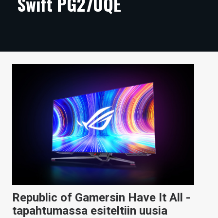
Swift PG27UQE
ARTIKKELIT
VIDEOT
TECHBBS
TIETOA
HINTA.FI
KAUPPA
VAIHDA TEEMA
HAKU
Republic of Gamersin Have It All -
tapahtumassa esiteltiin uusia