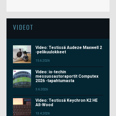
VIDEOT
Video: Testissä Audeze Maxwell 2
-pelikuulokkeet
15.6.2026
Video: io-techin
messuosastoraportit Computex
2026 -tapahtumasta
3.6.2026
Video: Testissä Keychron K2 HE
All-Wood
13.4.2026