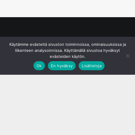
© S&J Media Oy
Käytämme evästeitä sivuston toiminnoissa, ominaisuuksissa ja
liikenteen analysoinnissa. Käyttämällä sivustoa hyväksyt
evästeiden käytön.
Ok
En hyväksy
Lisätietoja
;