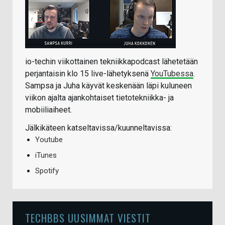
io-techin viikottainen tekniikkapodcast lähetetään
perjantaisin klo 15 live-lähetyksenä
YouTubessa
.
Sampsa ja Juha käyvät keskenään läpi kuluneen
viikon ajalta ajankohtaiset tietotekniikka- ja
mobiiliaiheet.
Jälkikäteen katseltavissa/kuunneltavissa:
Youtube
iTunes
Spotify
TECHBBS UUSIMMAT VIESTIT