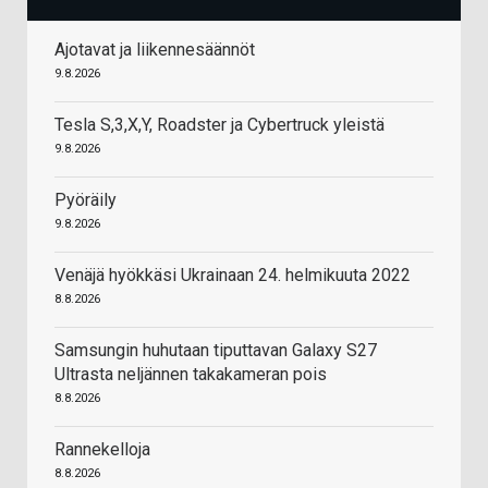
Ajotavat ja liikennesäännöt
9.8.2026
Tesla S,3,X,Y, Roadster ja Cybertruck yleistä
9.8.2026
Pyöräily
9.8.2026
Venäjä hyökkäsi Ukrainaan 24. helmikuuta 2022
8.8.2026
Samsungin huhutaan tiputtavan Galaxy S27
Ultrasta neljännen takakameran pois
8.8.2026
Rannekelloja
8.8.2026