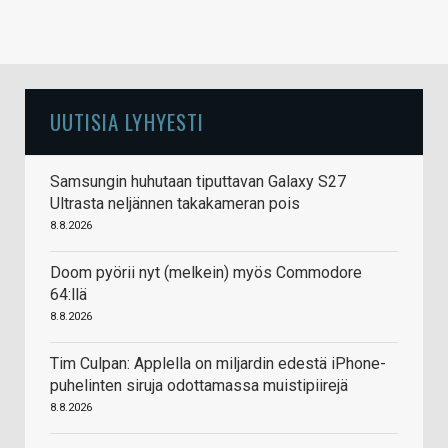
UUTISIA LYHYESTI
Samsungin huhutaan tiputtavan Galaxy S27
Ultrasta neljännen takakameran pois
8.8.2026
Doom pyörii nyt (melkein) myös Commodore
64:llä
8.8.2026
Tim Culpan: Applella on miljardin edestä iPhone-
puhelinten siruja odottamassa muistipiirejä
8.8.2026