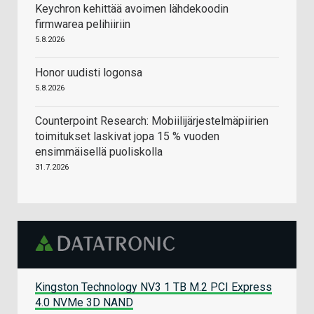
Keychron kehittää avoimen lähdekoodin
firmwarea pelihiiriin
5.8.2026
Honor uudisti logonsa
5.8.2026
Counterpoint Research: Mobiilijärjestelmäpiirien
toimitukset laskivat jopa 15 % vuoden
ensimmäisellä puoliskolla
31.7.2026
Kingston Technology NV3 1 TB M.2 PCI Express
4.0 NVMe 3D NAND