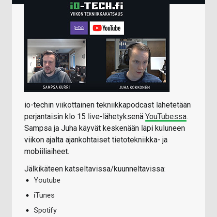
io-techin viikottainen tekniikkapodcast lähetetään
perjantaisin klo 15 live-lähetyksenä
YouTubessa
.
Sampsa ja Juha käyvät keskenään läpi kuluneen
viikon ajalta ajankohtaiset tietotekniikka- ja
mobiiliaiheet.
Jälkikäteen katseltavissa/kuunneltavissa:
Youtube
iTunes
Spotify