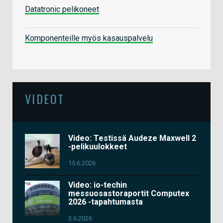
Datatronic pelikoneet
Komponenteille myös kasauspalvelu
VIDEOT
Video: Testissä Audeze Maxwell 2
-pelikuulokkeet
15.6.2026
Video: io-techin
messuosastoraportit Computex
2026 -tapahtumasta
3.6.2026