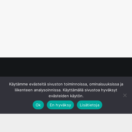
© S&J Media Oy
Käytämme evästeitä sivuston toiminnoissa, ominaisuuksissa ja
liikenteen analysoinnissa. Käyttämällä sivustoa hyväksyt
evästeiden käytön.
Ok
En hyväksy
Lisätietoja
;