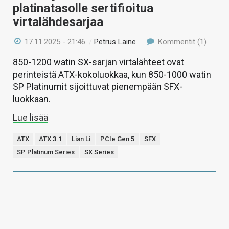
platinatasolle sertifioitua
virtalähdesarjaa
17.11.2025 - 21:46
/
Petrus Laine
Kommentit (1)
850-1200 watin SX-sarjan virtalähteet ovat
perinteistä ATX-kokoluokkaa, kun 850-1000 watin
SP Platinumit sijoittuvat pienempään SFX-
luokkaan.
Lue lisää
ATX
ATX 3.1
Lian Li
PCIe Gen 5
SFX
SP Platinum Series
SX Series