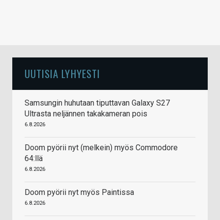
UUTISIA LYHYESTI
Samsungin huhutaan tiputtavan Galaxy S27
Ultrasta neljännen takakameran pois
6.8.2026
Doom pyörii nyt (melkein) myös Commodore
64:llä
6.8.2026
Doom pyörii nyt myös Paintissa
6.8.2026