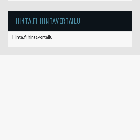
HINTA.FI HINTAVERTAILU
Hinta.fi hintavertailu