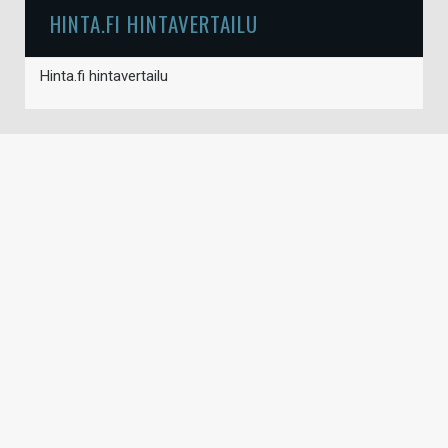
HINTA.FI HINTAVERTAILU
Hinta.fi hintavertailu