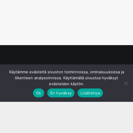
© S&J Media Oy
Käytämme evästeitä sivuston toiminnoissa, ominaisuuksissa ja
liikenteen analysoinnissa. Käyttämällä sivustoa hyväksyt
evästeiden käytön.
Ok
En hyväksy
Lisätietoja
;