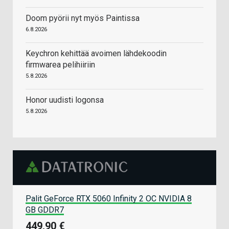
Doom pyörii nyt myös Paintissa
6.8.2026
Keychron kehittää avoimen lähdekoodin
firmwarea pelihiiriin
5.8.2026
Honor uudisti logonsa
5.8.2026
Palit GeForce RTX 5060 Infinity 2 OC NVIDIA 8
GB GDDR7
449,90 €