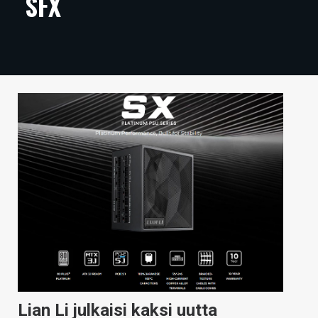
SFX
ARTIKKELIT
VIDEOT
TECHBBS
TIETOA
HINTA.FI
KAUPPA
VAIHDA TEEMA
HAKU
Lian Li julkaisi kaksi uutta