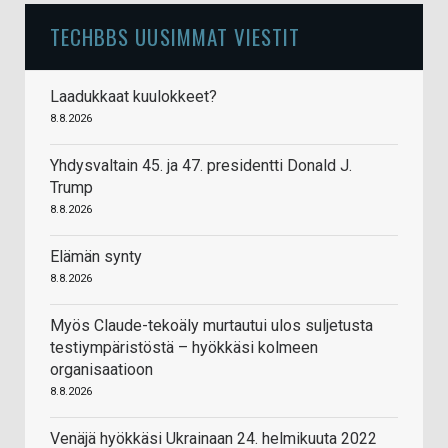
TECHBBS UUSIMMAT VIESTIT
Laadukkaat kuulokkeet?
8.8.2026
Yhdysvaltain 45. ja 47. presidentti Donald J.
Trump
8.8.2026
Elämän synty
8.8.2026
Myös Claude-tekoäly murtautui ulos suljetusta
testiympäristöstä – hyökkäsi kolmeen
organisaatioon
8.8.2026
Venäjä hyökkäsi Ukrainaan 24. helmikuuta 2022