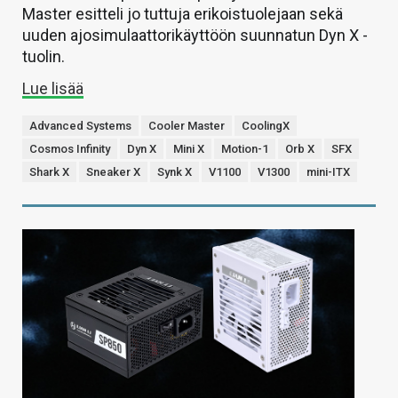
Master esitteli jo tuttuja erikoistuolejaan sekä
uuden ajosimulaattorikäyttöön suunnatun Dyn X -
tuolin.
Lue lisää
Advanced Systems
Cooler Master
CoolingX
Cosmos Infinity
Dyn X
Mini X
Motion-1
Orb X
SFX
Shark X
Sneaker X
Synk X
V1100
V1300
mini-ITX