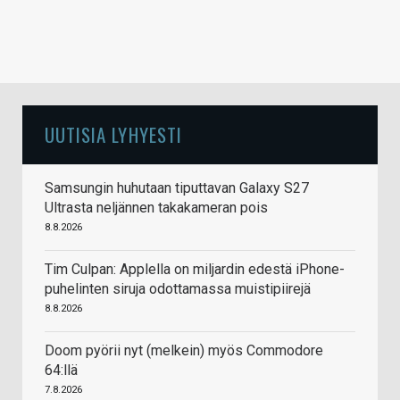
UUTISIA LYHYESTI
Samsungin huhutaan tiputtavan Galaxy S27
Ultrasta neljännen takakameran pois
8.8.2026
Tim Culpan: Applella on miljardin edestä iPhone-
puhelinten siruja odottamassa muistipiirejä
8.8.2026
Doom pyörii nyt (melkein) myös Commodore
64:llä
7.8.2026