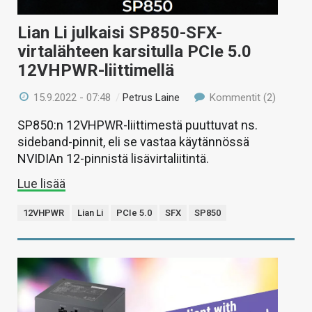
Lian Li julkaisi SP850-SFX-
virtalähteen karsitulla PCIe 5.0
12VHPWR-liittimellä
15.9.2022 - 07:48
/
Petrus Laine
Kommentit (2)
SP850:n 12VHPWR-liittimestä puuttuvat ns.
sideband-pinnit, eli se vastaa käytännössä
NVIDIAn 12-pinnistä lisävirtaliitintä.
Lue lisää
12VHPWR
Lian Li
PCIe 5.0
SFX
SP850