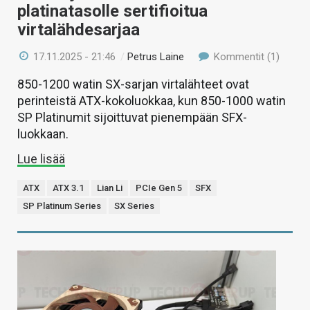
platinatasolle sertifioitua
virtalähdesarjaa
17.11.2025 - 21:46
/
Petrus Laine
Kommentit (1)
850-1200 watin SX-sarjan virtalähteet ovat
perinteistä ATX-kokoluokkaa, kun 850-1000 watin
SP Platinumit sijoittuvat pienempään SFX-
luokkaan.
Lue lisää
ATX
ATX 3.1
Lian Li
PCIe Gen 5
SFX
SP Platinum Series
SX Series