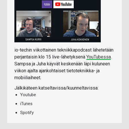
io-techin viikottainen tekniikkapodcast lähetetään
perjantaisin klo 15 live-lähetyksenä
YouTubessa
.
Sampsa ja Juha käyvät keskenään läpi kuluneen
viikon ajalta ajankohtaiset tietotekniikka- ja
mobiiliaiheet.
Jälkikäteen katseltavissa/kuunneltavissa:
Youtube
iTunes
Spotify