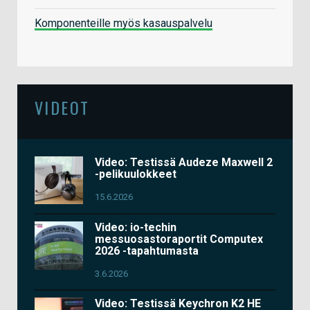
Komponenteille myös kasauspalvelu
VIDEOT
Video: Testissä Audeze Maxwell 2
-pelikuulokkeet
15.6.2026
Video: io-techin
messuosastoraportit Computex
2026 -tapahtumasta
3.6.2026
Video: Testissä Keychron K2 HE