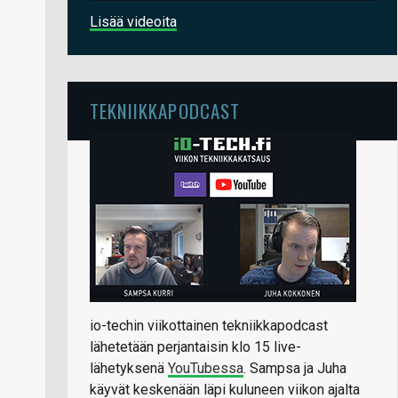
Lisää videoita
TEKNIIKKAPODCAST
io-techin viikottainen tekniikkapodcast
lähetetään perjantaisin klo 15 live-
lähetyksenä
YouTubessa
. Sampsa ja Juha
käyvät keskenään läpi kuluneen viikon ajalta