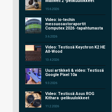
Maxwell 2 -pelikuulokkeet
15.6.2026
Video: io-techin
messuosastoraportit
Computex 2026 -tapahtumasta
3.6.2026
Video: Testissä Keychron K2 HE
All-Wood
13.4.2026
Uusi artikkeli & video: Testissä
Google Pixel 10a
9.3.2026
Video: Testissä Asus ROG
Kithara -pelikuulokkeet
11.2.2026