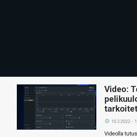
Video: T
pelikuul
tarkoite
10.2.2022 - 
Videolla tutu