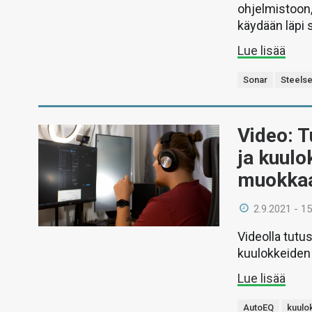
ohjelmistoon,
käydään läpi
Lue lisää
Sonar
Steelse
Video: 
ja kuulo
muokka
2.9.2021 - 15
Videolla tutu
kuulokkeiden
Lue lisää
AutoEQ
kuulo