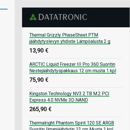
Thermal Grizzly PhaseSheet PTM
jäähdytyslevyn yhdiste Lämpöalusta 2 g
13,90 €
ARCTIC Liquid Freezer III Pro 360 Suoritin
Nestejäähdytyspakkaus 12 cm musta 1 kpl
75,90 €
Kingston Technology NV3 2 TB M.2 PCI
Express 4.0 NVMe 3D NAND
265,90 €
Thermalright Phantom Spirit 120 SE ARGB
Suoritin Ilmanjäähdytin 12 cm Musta 1 kpl