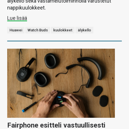
älykello sekä vastamelutoiminnolla varustetut
nappikuulokkeet.
Lue lisää
Huawei
Watch Buds
kuulokkeet
älykello
Fairphone esitteli vastuullisesti