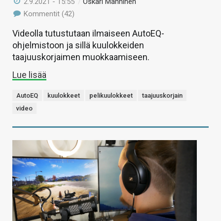
2.9.2021 - 15:55
/
Oskari Manninen
Kommentit (42)
Videolla tutustutaan ilmaiseen AutoEQ-
ohjelmistoon ja sillä kuulokkeiden
taajuuskorjaimen muokkaamiseen.
Lue lisää
AutoEQ
kuulokkeet
pelikuulokkeet
taajuuskorjain
video