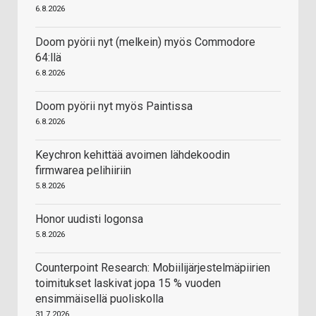
6.8.2026
Doom pyörii nyt (melkein) myös Commodore
64:llä
6.8.2026
Doom pyörii nyt myös Paintissa
6.8.2026
Keychron kehittää avoimen lähdekoodin
firmwarea pelihiiriin
5.8.2026
Honor uudisti logonsa
5.8.2026
Counterpoint Research: Mobiilijärjestelmäpiirien
toimitukset laskivat jopa 15 % vuoden
ensimmäisellä puoliskolla
31.7.2026