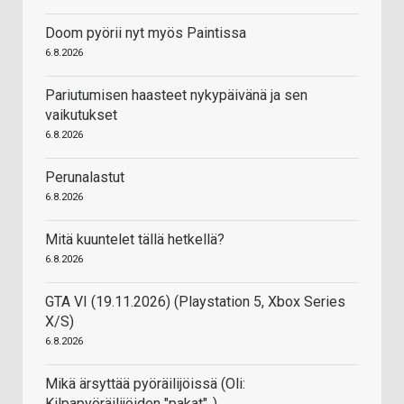
Doom pyörii nyt myös Paintissa
6.8.2026
Pariutumisen haasteet nykypäivänä ja sen
vaikutukset
6.8.2026
Perunalastut
6.8.2026
Mitä kuuntelet tällä hetkellä?
6.8.2026
GTA VI (19.11.2026) (Playstation 5, Xbox Series
X/S)
6.8.2026
Mikä ärsyttää pyöräilijöissä (Oli:
Kilpapyöräilijöiden "pakat"..)