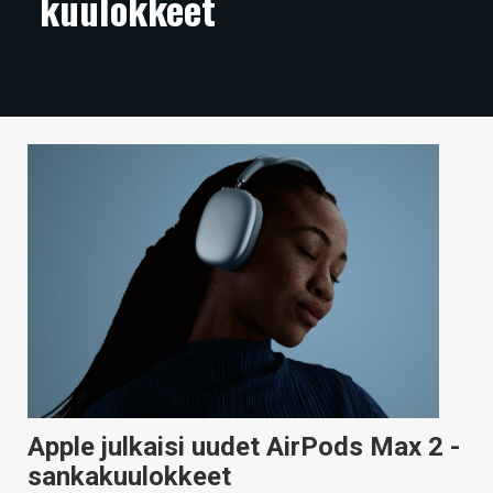
kuulokkeet
ARTIKKELIT
VIDEOT
TECHBBS
TIETOA
HINTA.FI
KAUPPA
VAIHDA TEEMA
HAKU
Apple julkaisi uudet AirPods Max 2 -
sankakuulokkeet