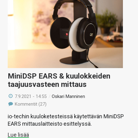
MiniDSP EARS & kuulokkeiden
taajuusvasteen mittaus
7.9.2021 - 14:55
/
Oskari Manninen
Kommentit (27)
io-techin kuuloketesteissä käytettävän MiniDSP
EARS mittauslaitteisto esittelyssä.
Lue lisää