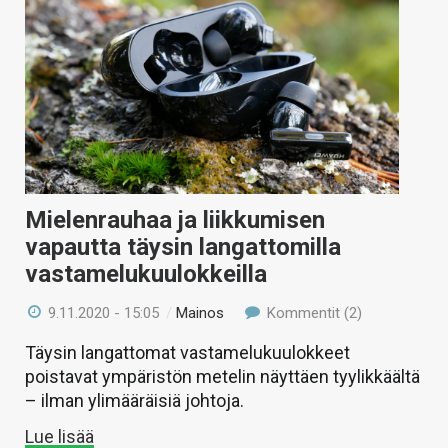
Mielenrauhaa ja liikkumisen
vapautta täysin langattomilla
vastamelukuulokkeilla
9.11.2020 - 15:05
/
Mainos
Kommentit (2)
Täysin langattomat vastamelukuulokkeet
poistavat ympäristön metelin näyttäen tyylikkäältä
– ilman ylimääräisiä johtoja.
Lue lisää