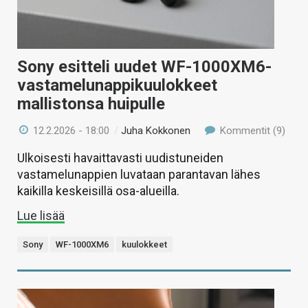
Sony esitteli uudet WF-1000XM6-
vastamelunappikuulokkeet
mallistonsa huipulle
12.2.2026 - 18:00
/
Juha Kokkonen
Kommentit (9)
Ulkoisesti havaittavasti uudistuneiden
vastamelunappien luvataan parantavan lähes
kaikilla keskeisillä osa-alueilla.
Lue lisää
Sony
WF-1000XM6
kuulokkeet