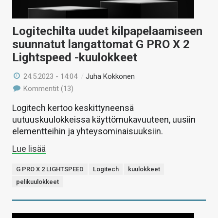
Logitechilta uudet kilpapelaamiseen
suunnatut langattomat G PRO X 2
Lightspeed -kuulokkeet
24.5.2023 - 14:04
/
Juha Kokkonen
Kommentit (13)
Logitech kertoo keskittyneensä
uutuuskuulokkeissa käyttömukavuuteen, uusiin
elementteihin ja yhteysominaisuuksiin.
Lue lisää
G PRO X 2 LIGHTSPEED
Logitech
kuulokkeet
pelikuulokkeet