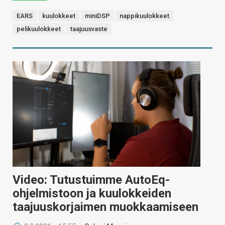
EARS
kuulokkeet
miniDSP
nappikuulokkeet
pelikuulokkeet
taajuusvaste
Video: Tutustuimme AutoEq-
ohjelmistoon ja kuulokkeiden
taajuuskorjaimen muokkaamiseen