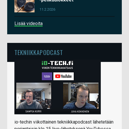
11.2.2026
Lisää videoita
TEKNIIKKAPODCAST
io-techin viikottainen tekniikkapodcast lähetetään
perjantaisin klo 15 live-lähetyksenä
YouTubessa
.