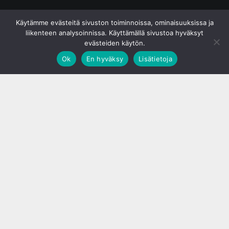
© S&J Media Oy
Käytämme evästeitä sivuston toiminnoissa, ominaisuuksissa ja
liikenteen analysoinnissa. Käyttämällä sivustoa hyväksyt
evästeiden käytön.
Ok
En hyväksy
Lisätietoja
;