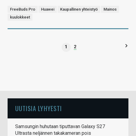
FreeBuds Pro
Huawei
Kaupallinen yhteistyö
Mainos
kuulokkeet
1
2
UUTISIA LYHYESTI
Samsungin huhutaan tiputtavan Galaxy S27
Ultrasta neljännen takakameran pois