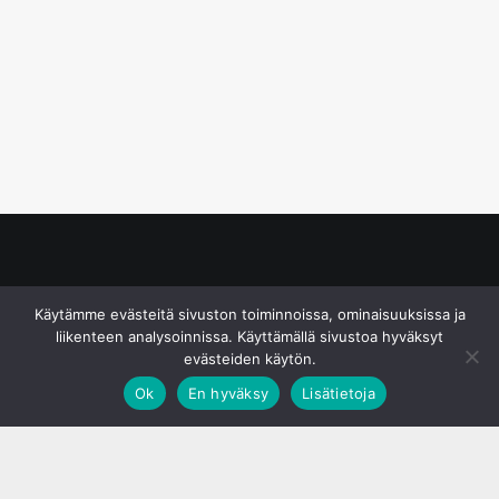
© S&J Media Oy
Käytämme evästeitä sivuston toiminnoissa, ominaisuuksissa ja
liikenteen analysoinnissa. Käyttämällä sivustoa hyväksyt
evästeiden käytön.
Ok
En hyväksy
Lisätietoja
;