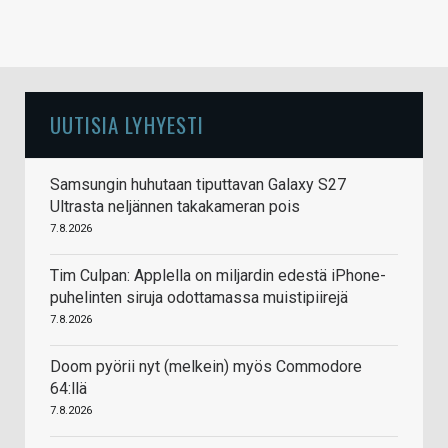
UUTISIA LYHYESTI
Samsungin huhutaan tiputtavan Galaxy S27
Ultrasta neljännen takakameran pois
7.8.2026
Tim Culpan: Applella on miljardin edestä iPhone-
puhelinten siruja odottamassa muistipiirejä
7.8.2026
Doom pyörii nyt (melkein) myös Commodore
64:llä
7.8.2026