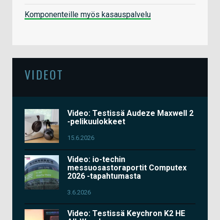
Komponenteille myös kasauspalvelu
VIDEOT
Video: Testissä Audeze Maxwell 2
-pelikuulokkeet
15.6.2026
Video: io-techin
messuosastoraportit Computex
2026 -tapahtumasta
3.6.2026
Video: Testissä Keychron K2 HE