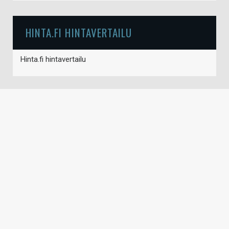
HINTA.FI HINTAVERTAILU
Hinta.fi hintavertailu