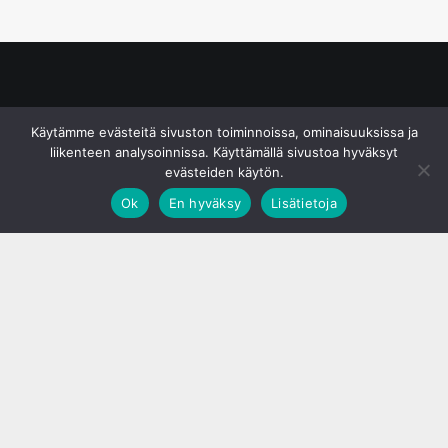
© S&J Media Oy
Käytämme evästeitä sivuston toiminnoissa, ominaisuuksissa ja
liikenteen analysoinnissa. Käyttämällä sivustoa hyväksyt
evästeiden käytön.
Ok
En hyväksy
Lisätietoja
;