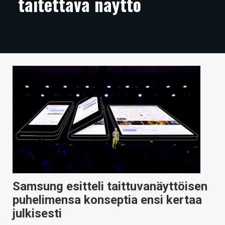
taitettava näyttö
ARTIKKELIT
VIDEOT
TECHBBS
TIETOA
HINTA.FI
KAUPPA
VAIHDA TEEMA
Samsung esitteli taittuvanäyttöisen
HAKU
puhelimensa konseptia ensi kertaa
julkisesti