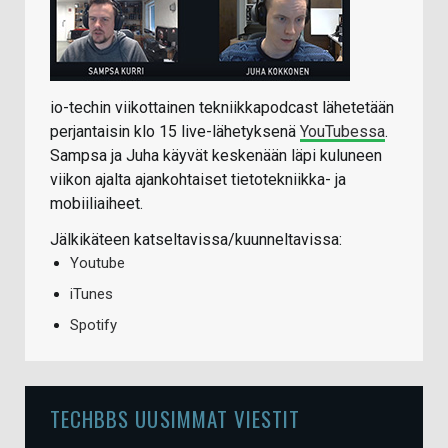
io-techin viikottainen tekniikkapodcast lähetetään
perjantaisin klo 15 live-lähetyksenä
YouTubessa
.
Sampsa ja Juha käyvät keskenään läpi kuluneen
viikon ajalta ajankohtaiset tietotekniikka- ja
mobiiliaiheet.
Jälkikäteen katseltavissa/kuunneltavissa:
Youtube
iTunes
Spotify
TECHBBS UUSIMMAT VIESTIT