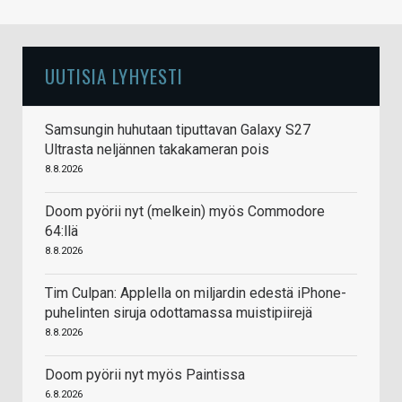
UUTISIA LYHYESTI
Samsungin huhutaan tiputtavan Galaxy S27
Ultrasta neljännen takakameran pois
8.8.2026
Doom pyörii nyt (melkein) myös Commodore
64:llä
8.8.2026
Tim Culpan: Applella on miljardin edestä iPhone-
puhelinten siruja odottamassa muistipiirejä
8.8.2026
Doom pyörii nyt myös Paintissa
6.8.2026