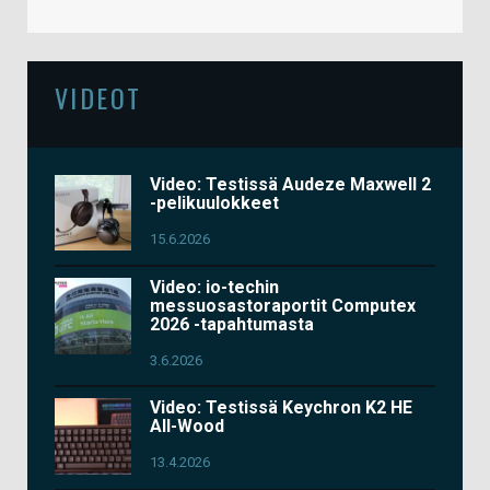
VIDEOT
Video: Testissä Audeze Maxwell 2
-pelikuulokkeet
15.6.2026
Video: io-techin
messuosastoraportit Computex
2026 -tapahtumasta
3.6.2026
Video: Testissä Keychron K2 HE
All-Wood
13.4.2026