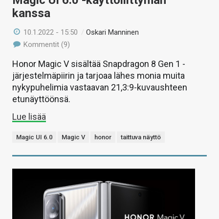
Magic UI 6.0 -käyttöliittymän
kanssa
10.1.2022 - 15:50
/
Oskari Manninen
Kommentit (9)
Honor Magic V sisältää Snapdragon 8 Gen 1 -
järjestelmäpiirin ja tarjoaa lähes monia muita
nykypuhelimia vastaavan 21,3:9-kuvaushteen
etunäyttöönsä.
Lue lisää
Magic UI 6.0
Magic V
honor
taittuva näyttö