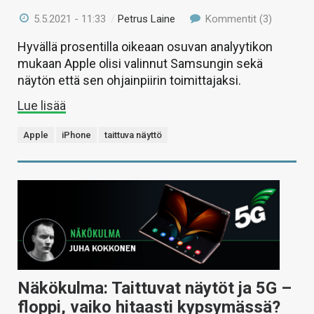
5.5.2021 - 11:33
/
Petrus Laine
Kommentit (3)
Hyvällä prosentilla oikeaan osuvan analyytikon
mukaan Apple olisi valinnut Samsungin sekä
näytön että sen ohjainpiirin toimittajaksi.
Lue lisää
Apple
iPhone
taittuva näyttö
Näkökulma: Taittuvat näytöt ja 5G –
floppi, vaiko hitaasti kypsymässä?