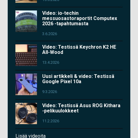
Video: io-techin
messuosastoraportit Computex
2026 -tapahtumasta
3.6.2026
Video: Testissä Keychron K2 HE
All-Wood
13.4.2026
Uusi artikkeli & video: Testissä
Google Pixel 10a
9.3.2026
Video: Testissä Asus ROG Kithara
-pelikuulokkeet
11.2.2026
Lisää videoita