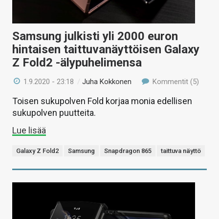
Samsung julkisti yli 2000 euron
hintaisen taittuvanäyttöisen Galaxy
Z Fold2 -älypuhelimensa
1.9.2020 - 23:18
/
Juha Kokkonen
Kommentit (5)
Toisen sukupolven Fold korjaa monia edellisen
sukupolven puutteita.
Lue lisää
Galaxy Z Fold2
Samsung
Snapdragon 865
taittuva näyttö