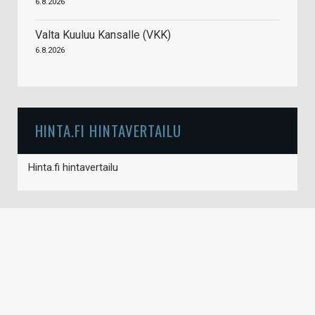
6.8.2026
Valta Kuuluu Kansalle (VKK)
6.8.2026
HINTA.FI HINTAVERTAILU
Hinta.fi hintavertailu