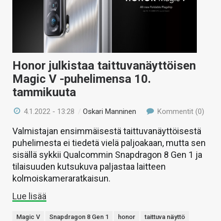
Honor julkistaa taittuvanäyttöisen
Magic V -puhelimensa 10.
tammikuuta
4.1.2022 - 13:28
/
Oskari Manninen
Kommentit (0)
Valmistajan ensimmäisestä taittuvanäyttöisestä
puhelimesta ei tiedetä vielä paljoakaan, mutta sen
sisällä sykkii Qualcommin Snapdragon 8 Gen 1 ja
tilaisuuden kutsukuva paljastaa laitteen
kolmoiskameraratkaisun.
Lue lisää
Magic V
Snapdragon 8 Gen 1
honor
taittuva näyttö