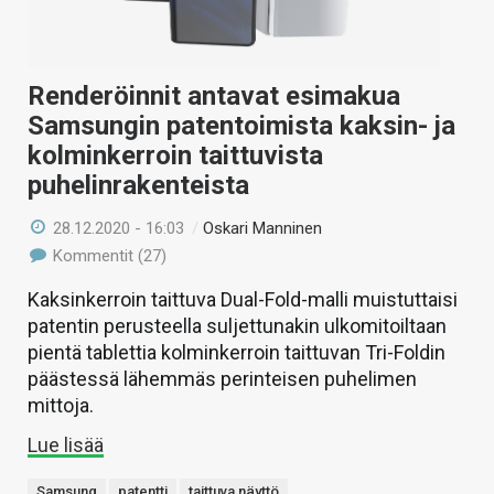
Renderöinnit antavat esimakua
Samsungin patentoimista kaksin- ja
kolminkerroin taittuvista
puhelinrakenteista
28.12.2020 - 16:03
/
Oskari Manninen
Kommentit (27)
Kaksinkerroin taittuva Dual-Fold-malli muistuttaisi
patentin perusteella suljettunakin ulkomitoiltaan
pientä tablettia kolminkerroin taittuvan Tri-Foldin
päästessä lähemmäs perinteisen puhelimen
mittoja.
Lue lisää
Samsung
patentti
taittuva näyttö