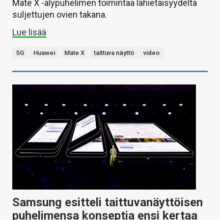
Mate X -älypuhelimen toimintaa lähietäisyydeltä
suljettujen ovien takana.
Lue lisää
5G
Huawei
Mate X
taittuva näyttö
video
Samsung esitteli taittuvanäyttöisen
puhelimensa konseptia ensi kertaa