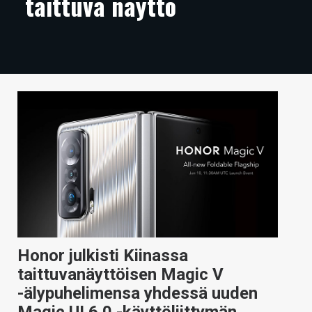
taittuva näyttö
ARTIKKELIT
VIDEOT
TECHBBS
TIETOA
HINTA.FI
KAUPPA
VAIHDA TEEMA
Honor julkisti Kiinassa
HAKU
taittuvanäyttöisen Magic V
-älypuhelimensa yhdessä uuden