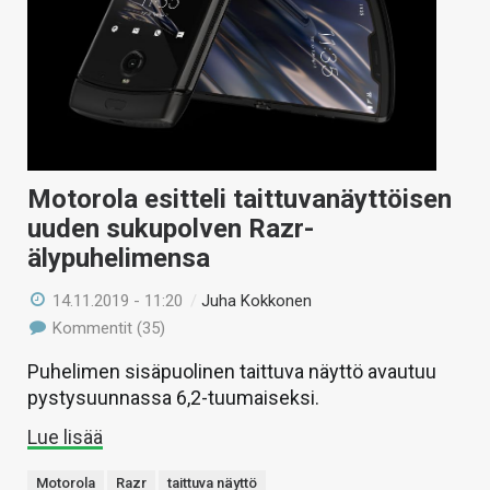
Motorola esitteli taittuvanäyttöisen
uuden sukupolven Razr-
älypuhelimensa
14.11.2019 - 11:20
/
Juha Kokkonen
Kommentit (35)
Puhelimen sisäpuolinen taittuva näyttö avautuu
pystysuunnassa 6,2-tuumaiseksi.
Lue lisää
Motorola
Razr
taittuva näyttö