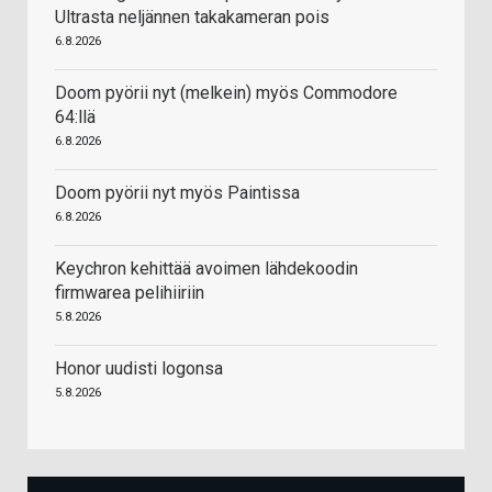
Ultrasta neljännen takakameran pois
6.8.2026
Doom pyörii nyt (melkein) myös Commodore
64:llä
6.8.2026
Doom pyörii nyt myös Paintissa
6.8.2026
Keychron kehittää avoimen lähdekoodin
firmwarea pelihiiriin
5.8.2026
Honor uudisti logonsa
5.8.2026