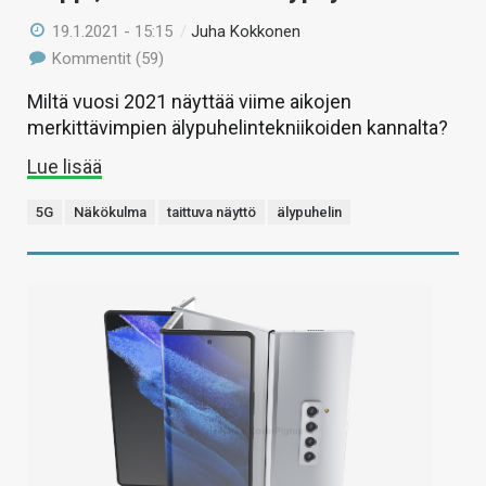
19.1.2021 - 15:15
/
Juha Kokkonen
Kommentit (59)
Miltä vuosi 2021 näyttää viime aikojen
merkittävimpien älypuhelintekniikoiden kannalta?
Lue lisää
5G
Näkökulma
taittuva näyttö
älypuhelin