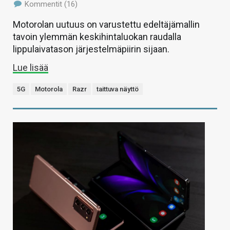
Kommentit (16)
Motorolan uutuus on varustettu edeltäjämallin
tavoin ylemmän keskihintaluokan raudalla
lippulaivatason järjestelmäpiirin sijaan.
Lue lisää
5G
Motorola
Razr
taittuva näyttö