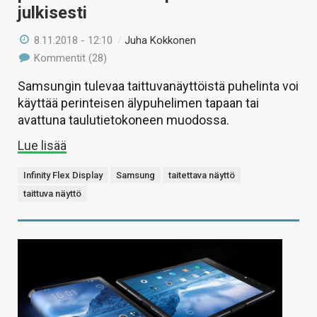
julkisesti
8.11.2018 - 12:10
/
Juha Kokkonen
Kommentit (28)
Samsungin tulevaa taittuvanäyttöistä puhelinta voi
käyttää perinteisen älypuhelimen tapaan tai
avattuna taulutietokoneen muodossa.
Lue lisää
Infinity Flex Display
Samsung
taitettava näyttö
taittuva näyttö