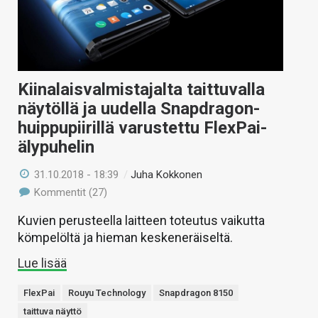
Kiinalaisvalmistajalta taittuvalla
näytöllä ja uudella Snapdragon-
huippupiirillä varustettu FlexPai-
älypuhelin
31.10.2018 - 18:39
/
Juha Kokkonen
Kommentit (27)
Kuvien perusteella laitteen toteutus vaikutta
kömpelöltä ja hieman keskeneräiseltä.
Lue lisää
FlexPai
Rouyu Technology
Snapdragon 8150
taittuva näyttö