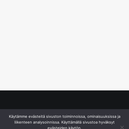
© S&J Media Oy
Käytämme evästeitä sivuston toiminnoissa, ominaisuuksissa ja
liikenteen analysoinnissa. Käyttämällä sivustoa hyväksyt
evästeiden käytön.