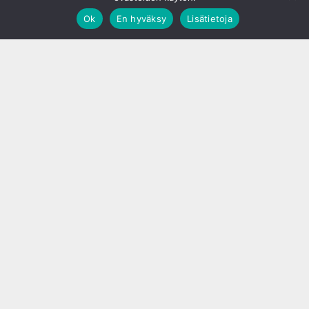
Ok
En hyväksy
Lisätietoja
;