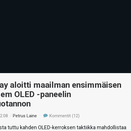
lay aloitti maailman ensimmäisen
dem OLED -paneelin
otannon
02:08
/
Petrus Laine
Kommentit (12)
ta tuttu kahden OLED-kerroksen taktiikka mahdollistaa