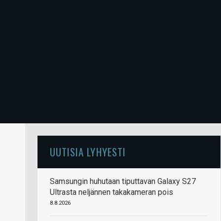
UUTISIA LYHYESTI
Samsungin huhutaan tiputtavan Galaxy S27
Ultrasta neljännen takakameran pois
8.8.2026