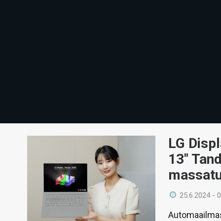
LG Disp
13″ Tan
massatu
25.6.2024 - 
Automaailmas