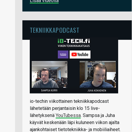
Lisää videoita
TEKNIIKKAPODCAST
io-techin viikottainen tekniikkapodcast
lähetetään perjantaisin klo 15 live-
lähetyksenä
YouTubessa
. Sampsa ja Juha
käyvät keskenään läpi kuluneen viikon ajalta
ajankohtaiset tietotekniikka- ja mobiiliaiheet.