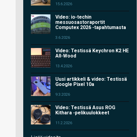
15.6.2026
Video: io-techin
messuosastoraportit
Computex 2026 -tapahtumasta
3.6.2026
Video: Testissä Keychron K2 HE
All-Wood
13.4.2026
Uusi artikkeli & video: Testissä
Google Pixel 10a
9.3.2026
Video: Testissä Asus ROG
Kithara -pelikuulokkeet
11.2.2026