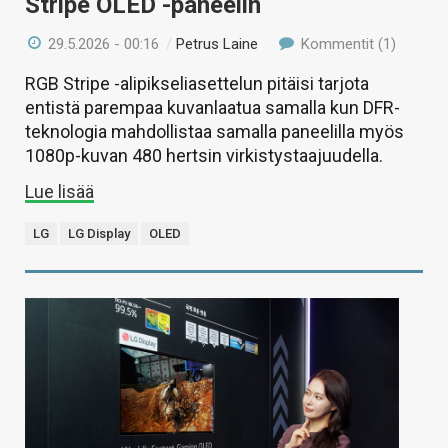
Stripe OLED -paneelin
29.5.2026 - 00:16
/
Petrus Laine
Kommentit (1)
RGB Stripe -alipikseliasettelun pitäisi tarjota
entistä parempaa kuvanlaatua samalla kun DFR-
teknologia mahdollistaa samalla paneelilla myös
1080p-kuvan 480 hertsin virkistystaajuudella.
Lue lisää
LG
LG Display
OLED