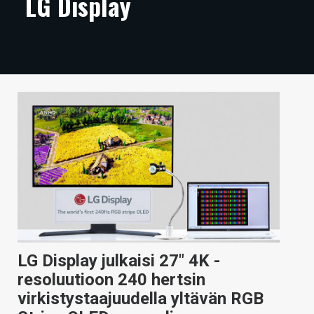
LG Display
ARTIKKELIT
VIDEOT
TECHBBS
TIETOA
HINTA.FI
KAUPPA
VAIHDA TEEMA
LG Display julkaisi 27″ 4K -
HAKU
resoluutioon 240 hertsin
virkistystaajuudella yltävän RGB