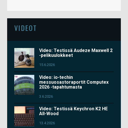
VIDEOT
Video: Testissä Audeze Maxwell 2
-pelikuulokkeet
15.6.2026
Video: io-techin
messuosastoraportit Computex
2026 -tapahtumasta
3.6.2026
Video: Testissä Keychron K2 HE
All-Wood
13.4.2026