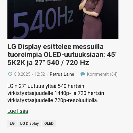
LG Display esittelee messuilla
tuoreimpia OLED-uutuuksiaan: 45″
5K2K ja 27″ 540 / 720 Hz
8.8.2025 - 12:52
/
Petrus Laine
Kommentit (64)
LG:n 27″ uutuus yltää 540 hertsin
virkistystaajuudelle 1440p- ja 720 hertsin
virkistystaajuudelle 720p-resoluutiolla.
Lue lisää
LG
LG Display
OLED