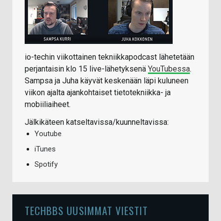
io-techin viikottainen tekniikkapodcast lähetetään
perjantaisin klo 15 live-lähetyksenä
YouTubessa
.
Sampsa ja Juha käyvät keskenään läpi kuluneen
viikon ajalta ajankohtaiset tietotekniikka- ja
mobiiliaiheet.
Jälkikäteen katseltavissa/kuunneltavissa:
Youtube
iTunes
Spotify
TECHBBS UUSIMMAT VIESTIT