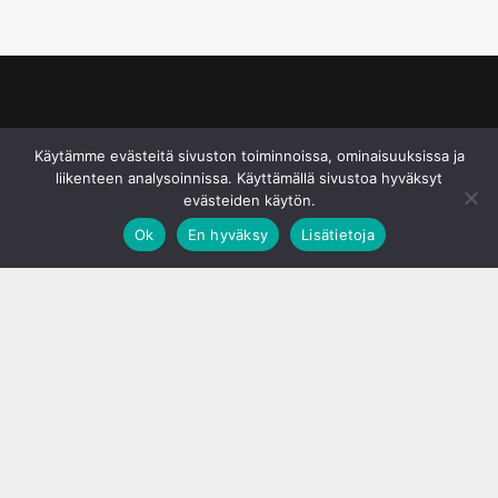
© S&J Media Oy
Käytämme evästeitä sivuston toiminnoissa, ominaisuuksissa ja
liikenteen analysoinnissa. Käyttämällä sivustoa hyväksyt
evästeiden käytön.
Ok
En hyväksy
Lisätietoja
;