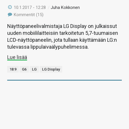
10.1.2017 - 12:28
/
Juha Kokkonen
Kommentit (15)
Näyttöpaneelivalmistaja LG Display on julkaissut
uuden mobiililaitteisiin tarkoitetun 5,7-tuumaisen
LCD-näyttöpaneelin, jota tullaan käyttämään LG:n
tulevassa lippulaivaälypuhelimessa.
Lue lisää
18:9
G6
LG
LG Display