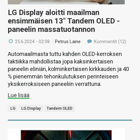
LG Display aloitti maailman
ensimmäisen 13″ Tandem OLED -
paneelin massatuotannon
25.6.2024 - 02:08
/
Petrus Laine
Kommentit (12)
Automaailmasta tuttu kahden OLED-kerroksen
taktiikka mahdollistaa jopa kaksinkertaisen
paneelin eliniän, kolminkertaisen kirkkauden ja 40
% pienemmän tehonkulutuksen perinteiseen
yksikerroksiseen paneeliin verrattuna.
Lue lisää
LG
LG Display
Tandem OLED