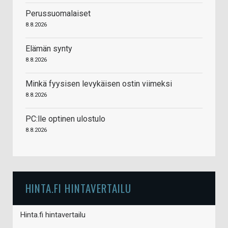
Perussuomalaiset
8.8.2026
Elämän synty
8.8.2026
Minkä fyysisen levykäisen ostin viimeksi
8.8.2026
PC:lle optinen ulostulo
8.8.2026
HINTA.FI HINTAVERTAILU
Hinta.fi hintavertailu