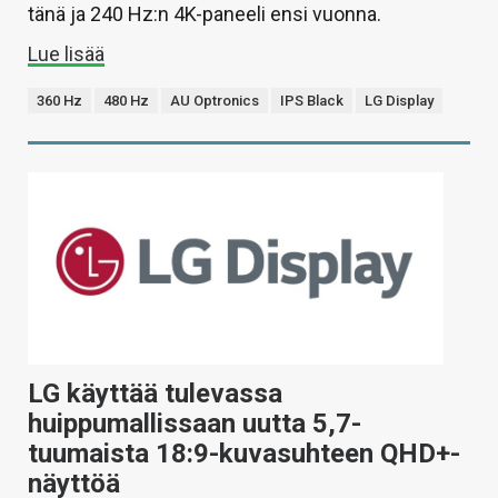
tänä ja 240 Hz:n 4K-paneeli ensi vuonna.
Lue lisää
360 Hz
480 Hz
AU Optronics
IPS Black
LG Display
LG käyttää tulevassa
huippumallissaan uutta 5,7-
tuumaista 18:9-kuvasuhteen QHD+-
näyttöä