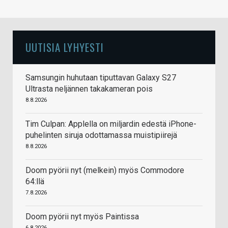
UUTISIA LYHYESTI
Samsungin huhutaan tiputtavan Galaxy S27
Ultrasta neljännen takakameran pois
8.8.2026
Tim Culpan: Applella on miljardin edestä iPhone-
puhelinten siruja odottamassa muistipiirejä
8.8.2026
Doom pyörii nyt (melkein) myös Commodore
64:llä
7.8.2026
Doom pyörii nyt myös Paintissa
6.8.2026