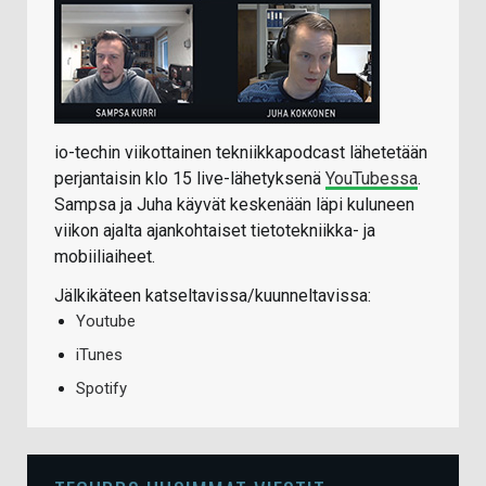
io-techin viikottainen tekniikkapodcast lähetetään
perjantaisin klo 15 live-lähetyksenä
YouTubessa
.
Sampsa ja Juha käyvät keskenään läpi kuluneen
viikon ajalta ajankohtaiset tietotekniikka- ja
mobiiliaiheet.
Jälkikäteen katseltavissa/kuunneltavissa:
Youtube
iTunes
Spotify