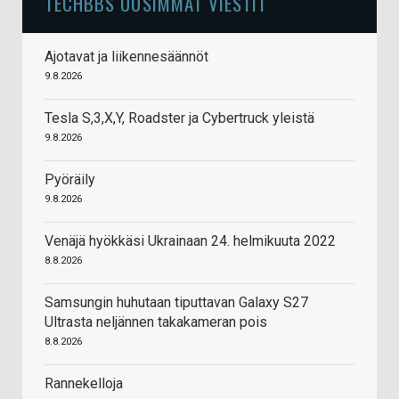
TECHBBS UUSIMMAT VIESTIT
Ajotavat ja liikennesäännöt
9.8.2026
Tesla S,3,X,Y, Roadster ja Cybertruck yleistä
9.8.2026
Pyöräily
9.8.2026
Venäjä hyökkäsi Ukrainaan 24. helmikuuta 2022
8.8.2026
Samsungin huhutaan tiputtavan Galaxy S27
Ultrasta neljännen takakameran pois
8.8.2026
Rannekelloja