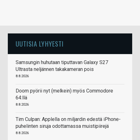
UUTISIA LYHYESTI
Samsungin huhutaan tiputtavan Galaxy S27
Ultrasta neljännen takakameran pois
8.8.2026
Doom pyörii nyt (melkein) myös Commodore
64:llä
8.8.2026
Tim Culpan: Applella on miljardin edestä iPhone-
puhelinten siruja odottamassa muistipiirejä
8.8.2026