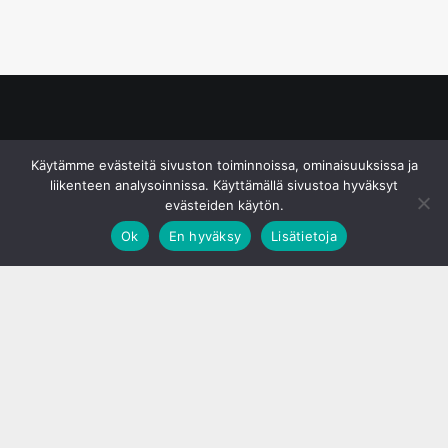
© S&J Media Oy
Käytämme evästeitä sivuston toiminnoissa, ominaisuuksissa ja
liikenteen analysoinnissa. Käyttämällä sivustoa hyväksyt
evästeiden käytön.
Ok
En hyväksy
Lisätietoja
;