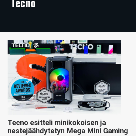
Tecno
ARTIKKELIT
VIDEOT
TECHBBS
TIETOA
HINTA.FI
KAUPPA
VAIHDA TEEMA
HAKU
Tecno esitteli minikokoisen ja
nestejäähdytetyn Mega Mini Gaming