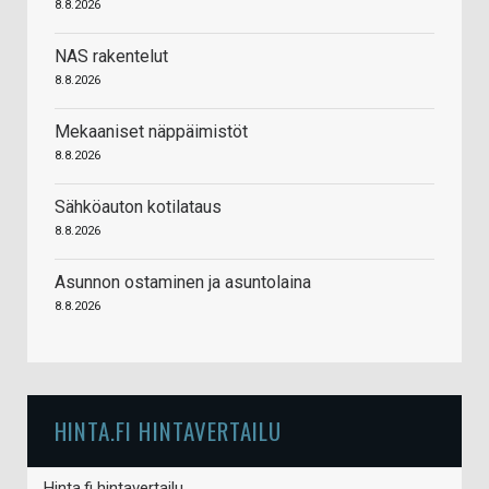
8.8.2026
NAS rakentelut
8.8.2026
Mekaaniset näppäimistöt
8.8.2026
Sähköauton kotilataus
8.8.2026
Asunnon ostaminen ja asuntolaina
8.8.2026
HINTA.FI HINTAVERTAILU
Hinta.fi hintavertailu