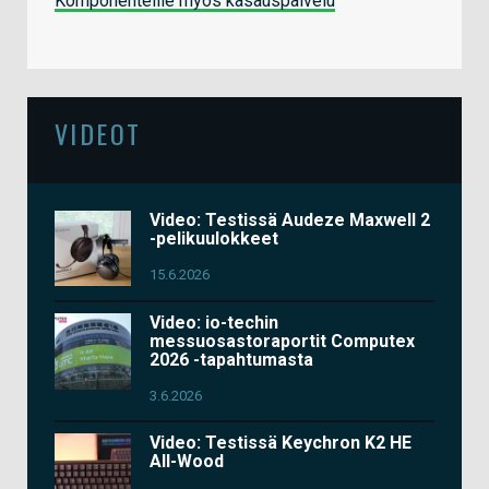
Komponenteille myös kasauspalvelu
VIDEOT
Video: Testissä Audeze Maxwell 2
-pelikuulokkeet
15.6.2026
Video: io-techin
messuosastoraportit Computex
2026 -tapahtumasta
3.6.2026
Video: Testissä Keychron K2 HE
All-Wood