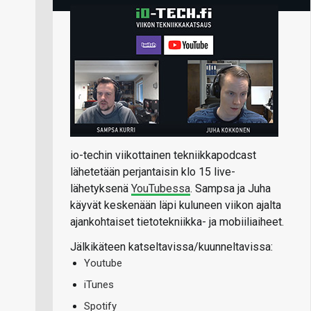
io-techin viikottainen tekniikkapodcast
lähetetään perjantaisin klo 15 live-
lähetyksenä
YouTubessa
. Sampsa ja Juha
käyvät keskenään läpi kuluneen viikon ajalta
ajankohtaiset tietotekniikka- ja mobiiliaiheet.
Jälkikäteen katseltavissa/kuunneltavissa:
Youtube
iTunes
Spotify