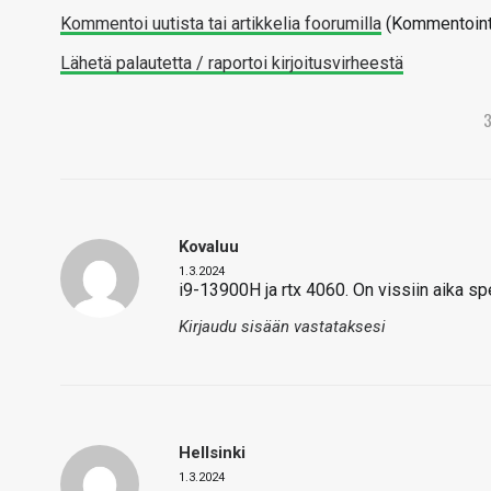
Kommentoi uutista tai artikkelia foorumilla
(Kommentointi 
Lähetä palautetta / raportoi kirjoitusvirheestä
Kovaluu
1.3.2024
i9-13900H ja rtx 4060. On vissiin aika spes
Kirjaudu sisään vastataksesi
Hellsinki
1.3.2024