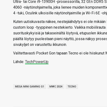
Ultra- tai Core i9-13900H -prosessorilla, 32 Gt:n DDR
4060 -näytönohjaimella, joka lienee muiden komponenttien
4 -tuki, Oculink ulkoisille näytönohjaimille ja Wi-Fi 6E -o
Kuten uutiskuvasta näkee, nestejäähdytys ei ole mikään 
custom loop -tyyppinen nestekierto. Vaikka mobiilirauta s
suorituskykyisiä ja takaseinältä löytyvä, etupuolen ikkun
päältä löytyy puolestaan pieni näyttö, jossa näkyy pros
sivukyljet on varustettu ikkunoin.
Valitettavasti Pocket Gon tapaan Tecno ei ole hiiskunut 
Lähde:
TechPowerUp
MEGA MINI GAMING G1
MWC 2024
TECNO