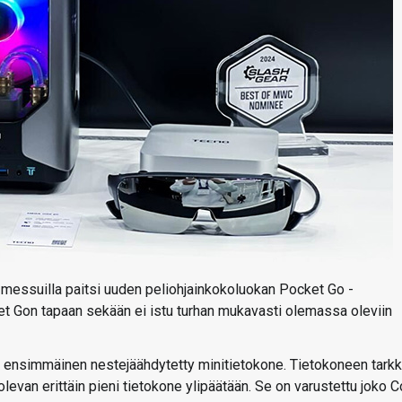
-messuilla paitsi uuden peliohjainkokoluokan Pocket Go -
t Gon tapaan sekään ei istu turhan mukavasti olemassa oleviin
ensimmäinen nestejäähdytetty minitietokone. Tietokoneen tarkk
levan erittäin pieni tietokone ylipäätään. Se on varustettu joko C