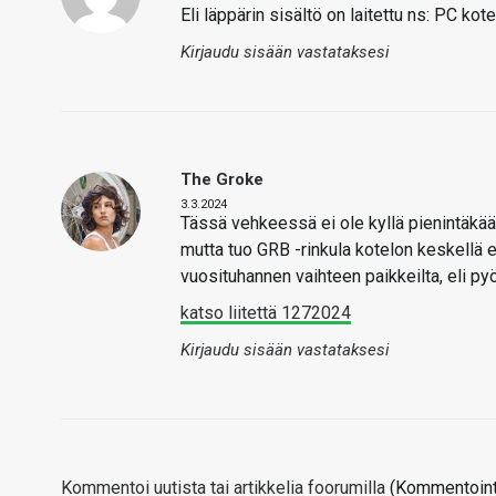
Eli läppärin sisältö on laitettu ns: PC ko
Kirjaudu sisään vastataksesi
The Groke
3.3.2024
Tässä vehkeessä ei ole kyllä pienintäkään
mutta tuo GRB -rinkula kotelon keskellä e
vuosituhannen vaihteen paikkeilta, eli py
katso liitettä 1272024
Kirjaudu sisään vastataksesi
Kommentoi uutista tai artikkelia foorumilla
(Kommentointi