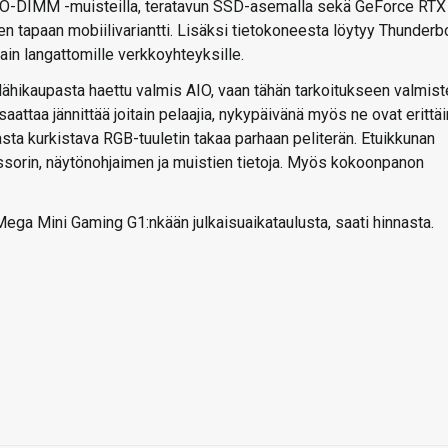
5 SO-DIMM -muisteilla, teratavun SSD-asemalla sekä GeForce RTX
 tapaan mobiilivariantti. Lisäksi tietokoneesta löytyy Thunderbo
hjain langattomille verkkoyhteyksille.
lähikaupasta haettu valmis AIO, vaan tähän tarkoitukseen valmist
aattaa jännittää joitain pelaajia, nykypäivänä myös ne ovat erittäi
asta kurkistava RGB-tuuletin takaa parhaan peliterän. Etuikkunan
essorin, näytönohjaimen ja muistien tietoja. Myös kokoonpanon
Mega Mini Gaming G1:nkään julkaisuaikataulusta, saati hinnasta.