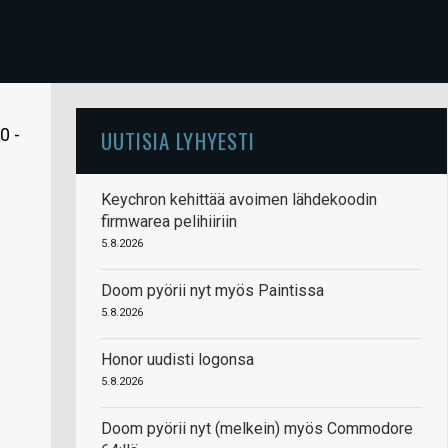
0 -
UUTISIA LYHYESTI
Keychron kehittää avoimen lähdekoodin
firmwarea pelihiiriin
5.8.2026
Doom pyörii nyt myös Paintissa
5.8.2026
Honor uudisti logonsa
5.8.2026
Doom pyörii nyt (melkein) myös Commodore