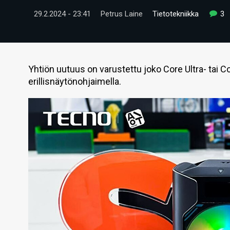
29.2.2024 - 23:41
Petrus Laine
Tietotekniikka
3
Yhtiön uutuus on varustettu joko Core Ultra- tai 
erillisnäytönohjaimella.