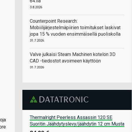
64:llä
3.8.2026
Counterpoint Research:
Mobiilijärjestelmäpiirien toimitukset laskivat
jopa 15 % vuoden ensimmäisellä puoliskolla
31.7.2026
Valve julkaisi Steam Machinen kotelon 3D
CAD -tiedostot avoimeen käyttöön
31.7.2026
Thermalright Peerless Assassin 120 SE
oja
Suoritin Jäähdytyslevy/jäähdytin 12 cm Musta
ore