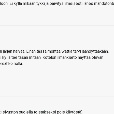
teloon. Ei kyllä mikään tykki ja päivitys ilmeisesti lähes mahdotont
 järjen häivää. Eihän tässä montaa wattia tarvi jäähdyttääkään,
i kyllä tee tasan mitään. Kotelon ilmankierto näyttää olevan
öreähkö nolla.
 sivuston puolella toistakseksi pois käytöstä)