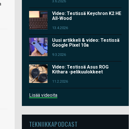
3.6.2026
a
Video: Testissä Keychron K2 HE
All-Wood
13.4.2026
Uusi artikkeli & video: Testissä
Google Pixel 10a
9.3.2026
Video: Testissä Asus ROG
Kithara -pelikuulokkeet
11.2.2026
Lisää videoita
TEKNIIKKAPODCAST