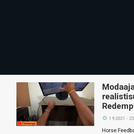
Modaaja
realisti
Redempt
1.9.2021 - 23
Horse Feedba