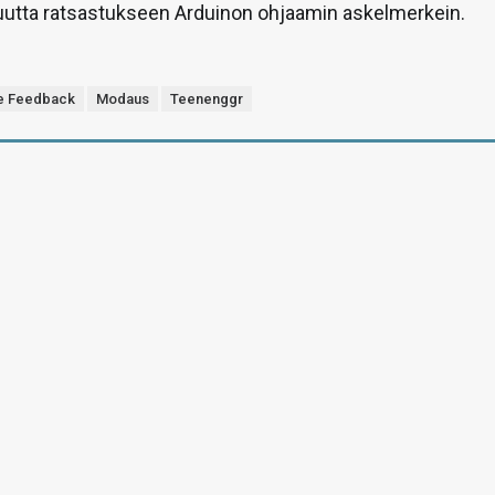
suutta ratsastukseen Arduinon ohjaamin askelmerkein.
e Feedback
Modaus
Teenenggr