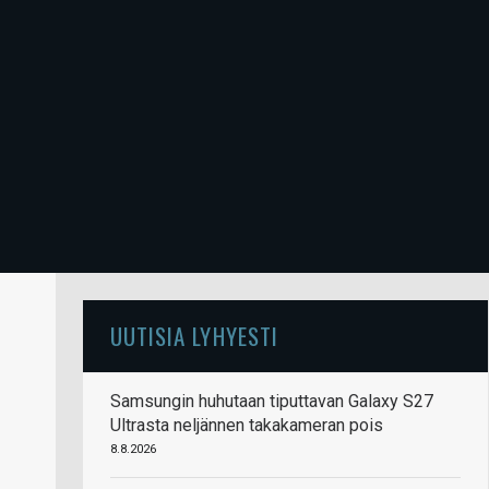
UUTISIA LYHYESTI
Samsungin huhutaan tiputtavan Galaxy S27
Ultrasta neljännen takakameran pois
8.8.2026