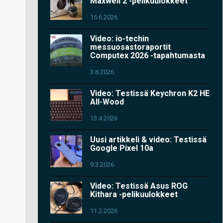
Maxwell 2 -pelikuulokkeet
15.6.2026
Video: io-techin
messuosastoraportit
Computex 2026 -tapahtumasta
3.6.2026
Video: Testissä Keychron K2 HE
All-Wood
13.4.2026
Uusi artikkeli & video: Testissä
Google Pixel 10a
9.3.2026
Video: Testissä Asus ROG
Kithara -pelikuulokkeet
11.2.2026