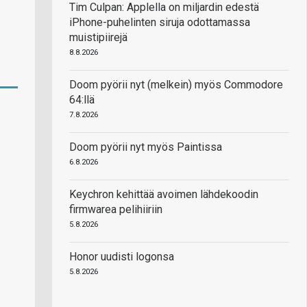
Tim Culpan: Applella on miljardin edestä
iPhone-puhelinten siruja odottamassa
muistipiirejä
8.8.2026
Doom pyörii nyt (melkein) myös Commodore
64:llä
7.8.2026
Doom pyörii nyt myös Paintissa
6.8.2026
Keychron kehittää avoimen lähdekoodin
firmwarea pelihiiriin
5.8.2026
Honor uudisti logonsa
5.8.2026