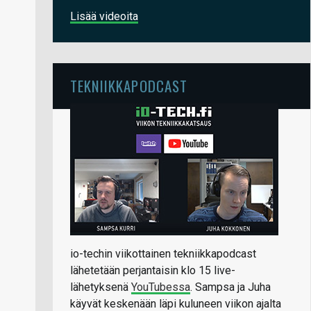
Lisää videoita
TEKNIIKKAPODCAST
io-techin viikottainen tekniikkapodcast
lähetetään perjantaisin klo 15 live-
lähetyksenä
YouTubessa
. Sampsa ja Juha
käyvät keskenään läpi kuluneen viikon ajalta