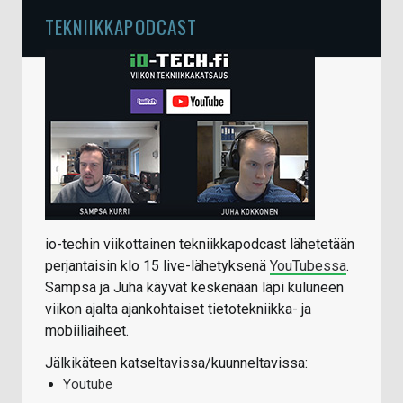
TEKNIIKKAPODCAST
io-techin viikottainen tekniikkapodcast lähetetään
perjantaisin klo 15 live-lähetyksenä
YouTubessa
.
Sampsa ja Juha käyvät keskenään läpi kuluneen
viikon ajalta ajankohtaiset tietotekniikka- ja
mobiiliaiheet.
Jälkikäteen katseltavissa/kuunneltavissa:
Youtube