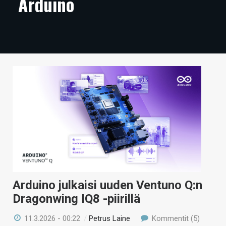
Arduino
ARTIKKELIT
VIDEOT
TECHBBS
TIETOA
HINTA.FI
KAUPPA
VAIHDA TEEMA
Arduino julkaisi uuden Ventuno Q:n
HAKU
Dragonwing IQ8 -piirillä
11.3.2026 - 00:22
/
Petrus Laine
Kommentit (5)