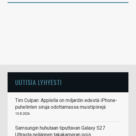
UUTISIA LYHYESTI
Tim Culpan: Applella on miljardin edestä iPhone-
puhelinten siruja odottamassa muistipiirejä
10.8.2026
Samsungin huhutaan tiputtavan Galaxy S27
Ultrasta neljännen takakameran pois