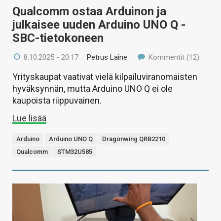
Qualcomm ostaa Arduinon ja
julkaisee uuden Arduino UNO Q -
SBC-tietokoneen
8.10.2025 - 20:17
/
Petrus Laine
Kommentit (12)
Yrityskaupat vaativat vielä kilpailuviranomaisten
hyväksynnän, mutta Arduino UNO Q ei ole
kaupoista riippuvainen.
Lue lisää
Arduino
Arduino UNO Q
Dragonwing QRB2210
Qualcomm
STM32U585