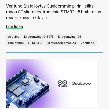
Ventuno Q:sta löytyy Qualcommin piirin lisäksi
myös STMicroelectronicsin STM32H5 hoitamaan
reaaliaikaisia tehtäviä.
Lue lisää
Arduino
Dragonwing IQ-8275
Dragonwing IQ8
Qualcomm
STM32H5
STMicroelectronics
Ventuno Q