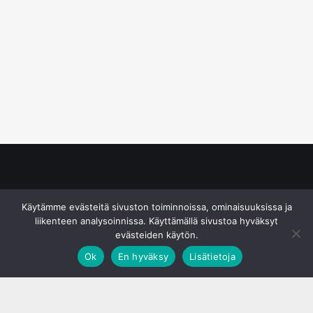
© S&J Media Oy
Käytämme evästeitä sivuston toiminnoissa, ominaisuuksissa ja
liikenteen analysoinnissa. Käyttämällä sivustoa hyväksyt
evästeiden käytön.
Ok
En hyväksy
Lisätietoja
;