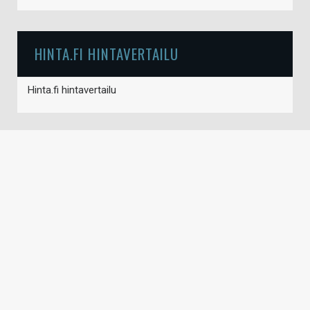
HINTA.FI HINTAVERTAILU
Hinta.fi hintavertailu