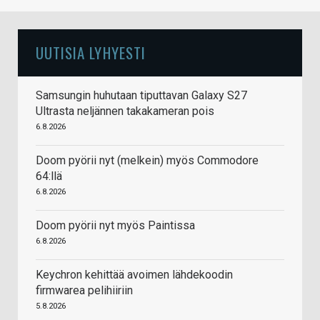
UUTISIA LYHYESTI
Samsungin huhutaan tiputtavan Galaxy S27
Ultrasta neljännen takakameran pois
6.8.2026
Doom pyörii nyt (melkein) myös Commodore
64:llä
6.8.2026
Doom pyörii nyt myös Paintissa
6.8.2026
Keychron kehittää avoimen lähdekoodin
firmwarea pelihiiriin
5.8.2026