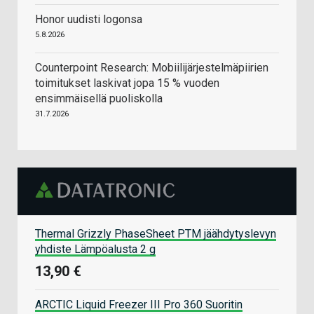
Honor uudisti logonsa
5.8.2026
Counterpoint Research: Mobiilijärjestelmäpiirien
toimitukset laskivat jopa 15 % vuoden
ensimmäisellä puoliskolla
31.7.2026
Thermal Grizzly PhaseSheet PTM jäähdytyslevyn
yhdiste Lämpöalusta 2 g
13,90 €
ARCTIC Liquid Freezer III Pro 360 Suoritin