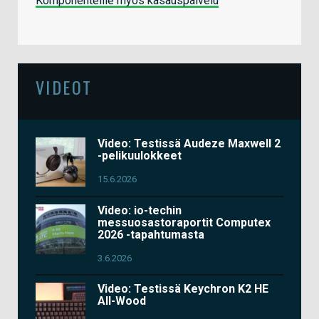
Komponenteille myös kasauspalvelu
VIDEOT
Video: Testissä Audeze Maxwell 2
-pelikuulokkeet
15.6.2026
Video: io-techin
messuosastoraportit Computex
2026 -tapahtumasta
3.6.2026
Video: Testissä Keychron K2 HE
All-Wood