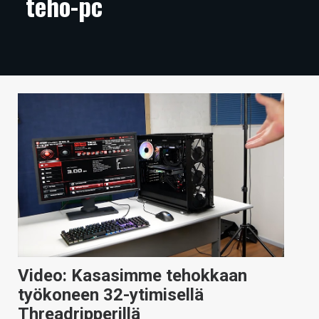
teho-pc
ARTIKKELIT
VIDEOT
TECHBBS
TIETOA
HINTA.FI
KAUPPA
VAIHDA TEEMA
HAKU
Video: Kasasimme tehokkaan
työkoneen 32-ytimisellä
Threadripperillä