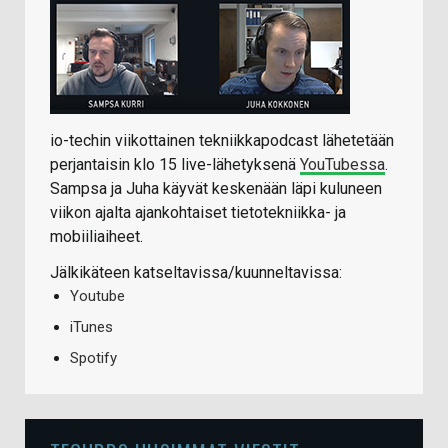
io-techin viikottainen tekniikkapodcast lähetetään
perjantaisin klo 15 live-lähetyksenä
YouTubessa
.
Sampsa ja Juha käyvät keskenään läpi kuluneen
viikon ajalta ajankohtaiset tietotekniikka- ja
mobiiliaiheet.
Jälkikäteen katseltavissa/kuunneltavissa:
Youtube
iTunes
Spotify