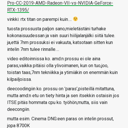
Pro-CC-2019-AMD-Radeon-VII-vs-NVIDIA-GeForce-
RTX-1395/
vinkki: rtx titan on parempi kuin….
tuosta prossusta paljon sano,mieletästäni turhake
kokonaisuudessan ja vain suuri hiilijalanjälki siitä tulee.
ja,että 7nm prossuksi ei vakuuta, katsotaan sitten kun
intelin 7nm tulee rinnalle….
video editoinnissa ko. amd:n prossu ei ole aina
paras,vaikka pitäisi olla ylivoimanen, kun on tuo,joo,
toistan taas,7nm tekniikka ja ytimiäkin on enemmän kuin
kilpailjoissa.
deecoodingiin ko. prossu on ’paras’,pisteillä mitattuna,
mutta amd:n etu on tiety hinta ja sen itsekkin ostaisin jos
ITSE pitäs hommata cpu ko. työhön,mutta, siis vain
deecongiin.
mutta esim. Cinema DNG:een paras on intelin prossut,
jopa 8700K