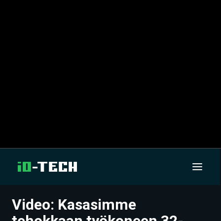
Video: Kasasimme
UUTISET
tehokkaan työkoneen 32-