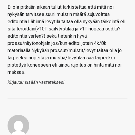
Ei ole pitkään aikaan tullut tarkistettua että mitä noi
nykyään tarvitsee.suuri muistin määrä sujuvoittaa
editointia.Lähinnä levytila taitaa olla nykyään tärkeintä eli
sitä teroittain(>10T säilytystilaa ja >1T nopeaa ssd:tä?
editointia varten?) sekä tietenkin hyvä
prossu/näytönohjain jos/kun editoi jotain 4k/8k
materiaalia.Nykyään prossut/muistit/levyt taitaa olla jo
tarpeeksi nopeita ja muistia/levytilaa saa tarpeeksi
pistettyä koneeseen eli ainoa rajoitus on hinta mitä noi
maksaa.
Kirjaudu sisään vastataksesi