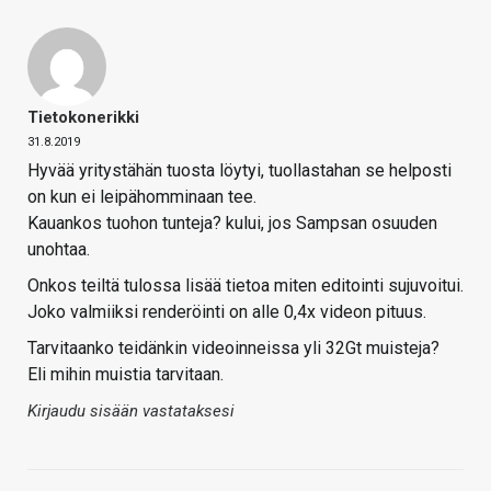
Tietokonerikki
31.8.2019
Hyvää yritystähän tuosta löytyi, tuollastahan se helposti
on kun ei leipähomminaan tee.
Kauankos tuohon tunteja? kului, jos Sampsan osuuden
unohtaa.
Onkos teiltä tulossa lisää tietoa miten editointi sujuvoitui.
Joko valmiiksi renderöinti on alle 0,4x videon pituus.
Tarvitaanko teidänkin videoinneissa yli 32Gt muisteja?
Eli mihin muistia tarvitaan.
Kirjaudu sisään vastataksesi