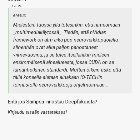
1.9.2019
eretux
Mielestäni tuossa yllä totesinkin, että nimeomaan
_multimediakäytössä_. Tiedän, että nVidian
framework on atm aika pop neuroverkkopuolella,
siihenhän ovat aika paljon panostaneet
viimevuosina, ja se tulee itsellänikin mieleen
ensimmäisenä aihealueesta, jossa CUDA on se
tämänhetkinen standardi. Mutten oikein usko että
tällä koneella aletaan ainakaan IO-TECHin
toimiistolla neuroverkkooja ohjelmoimaan…
Entä jos Sampsa innostuu Deepfakeista?
Kirjaudu sisään vastataksesi