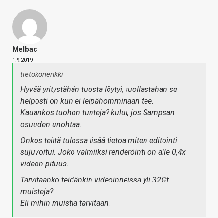
Melbac
1.9.2019
tietokonerikki
Hyvää yritystähän tuosta löytyi, tuollastahan se
helposti on kun ei leipähomminaan tee.
Kauankos tuohon tunteja? kului, jos Sampsan
osuuden unohtaa.
Onkos teiltä tulossa lisää tietoa miten editointi
sujuvoitui. Joko valmiiksi renderöinti on alle 0,4x
videon pituus.
Tarvitaanko teidänkin videoinneissa yli 32Gt
muisteja?
Eli mihin muistia tarvitaan.