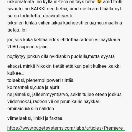
uskomatonta…no kyllä io-tech on täys hehe
amd trolli
sivusto, no KAIKKI sen tietää,..amd siellä amd täällä..nyt
se on todistettu…epävirallisesti.
siksi en tuhlaa siihen aikaa kauheesti enää,muu maailma
tietää..,lol
joo,siis kuka kehtaa edes ehdottaa radeon vii näykkäriä
2080 superin sijaan.
no,täytyy jonkun olla nvidiankin puolella,mutta syystä.
ekaksi, minkä Nikokin tietää että kun pelit kulkee ,kaikki
kulkee…
toiseksi, pienempi poweri riittää.
kolmanneksi,cuda ja ajurit
neljänneksi, jälleenmyyntiarvo, sekin tullee eteen joskus
viidenneksi, radeon vii on pirun kallis näykkäri
ominaisuuksiin nähden.
viimeiseksi, linkki ja faktaa.
https://www.pugetsystems.com/labs/articles/Premiere-