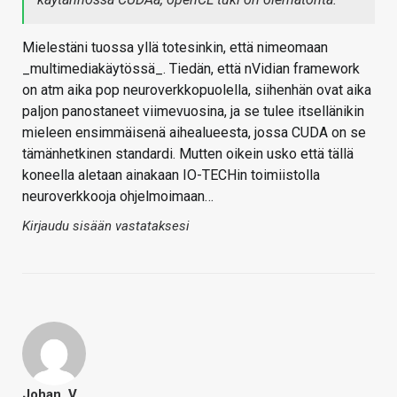
Mielestäni tuossa yllä totesinkin, että nimeomaan
_multimediakäytössä_. Tiedän, että nVidian framework
on atm aika pop neuroverkkopuolella, siihenhän ovat aika
paljon panostaneet viimevuosina, ja se tulee itsellänikin
mieleen ensimmäisenä aihealueesta, jossa CUDA on se
tämänhetkinen standardi. Mutten oikein usko että tällä
koneella aletaan ainakaan IO-TECHin toimiistolla
neuroverkkooja ohjelmoimaan…
Kirjaudu sisään vastataksesi
Johan_V