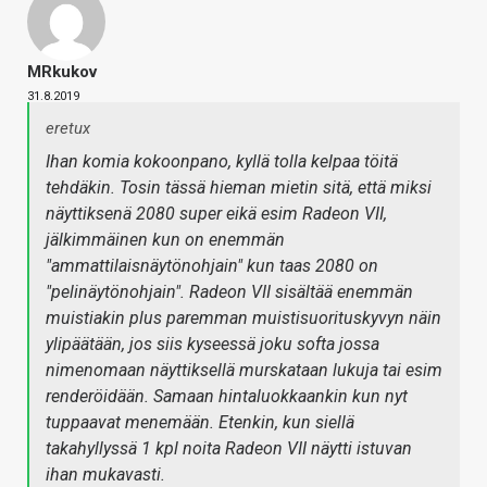
MRkukov
31.8.2019
eretux
Ihan komia kokoonpano, kyllä tolla kelpaa töitä
tehdäkin. Tosin tässä hieman mietin sitä, että miksi
näyttiksenä 2080 super eikä esim Radeon VII,
jälkimmäinen kun on enemmän
"ammattilaisnäytönohjain" kun taas 2080 on
"pelinäytönohjain". Radeon VII sisältää enemmän
muistiakin plus paremman muistisuorituskyvyn näin
ylipäätään, jos siis kyseessä joku softa jossa
nimenomaan näyttiksellä murskataan lukuja tai esim
renderöidään. Samaan hintaluokkaankin kun nyt
tuppaavat menemään. Etenkin, kun siellä
takahyllyssä 1 kpl noita Radeon VII näytti istuvan
ihan mukavasti.