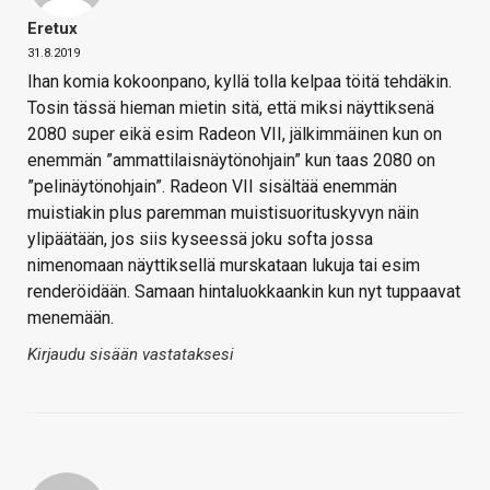
Eretux
31.8.2019
Ihan komia kokoonpano, kyllä tolla kelpaa töitä tehdäkin.
Tosin tässä hieman mietin sitä, että miksi näyttiksenä
2080 super eikä esim Radeon VII, jälkimmäinen kun on
enemmän ”ammattilaisnäytönohjain” kun taas 2080 on
”pelinäytönohjain”. Radeon VII sisältää enemmän
muistiakin plus paremman muistisuorituskyvyn näin
ylipäätään, jos siis kyseessä joku softa jossa
nimenomaan näyttiksellä murskataan lukuja tai esim
renderöidään. Samaan hintaluokkaankin kun nyt tuppaavat
menemään.
Kirjaudu sisään vastataksesi