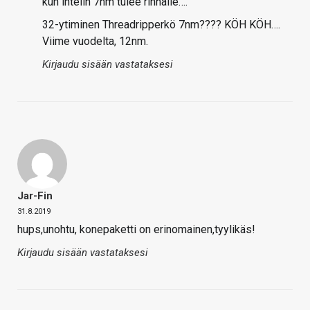
kun intelin 7nm tulee rinnalle….”
32-ytiminen Threadripperkö 7nm???? KÖH KÖH….
Viime vuodelta, 12nm.
Kirjaudu sisään vastataksesi
Jar-Fin
31.8.2019
hups,unohtu, konepaketti on erinomainen,tyylikäs!
Kirjaudu sisään vastataksesi