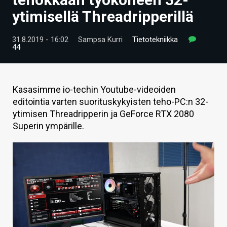
ARTIKKELIT
ytimisellä Threadripperillä
VIDEOT
31.8.2019 - 16:02
Sampsa Kurri
Tietotekniikka
44
TECHBBS
TIETOA
Kasasimme io-techin Youtube-videoiden
HINTA.FI
editointia varten suorituskykyisten teho-PC:n 32-
ytimisen Threadripperin ja GeForce RTX 2080
KAUPPA
Superin ympärille.
VAIHDA TEEMA
HAKU