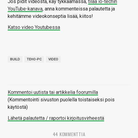
Jos pidit videosta, käy tykkäämässä,
tilaa io-techin
YouTube-kanava
, anna kommenteissa palautetta ja
kehitämme videokonseptia lisää, kiitos!
Katso video Youtubessa
BUILD
TEHO-PC
VIDEO
Kommentoi uutista tai artikkelia foorumilla
(Kommentointi sivuston puolella toistaiseksi pois
käytöstä)
Lähetä palautetta / raportoi kirjoitusvirheestä
44 KOMMENTTIA