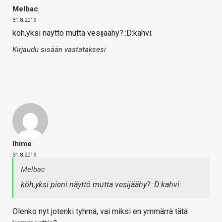
Melbac
31.8.2019
köh,yksi näyttö mutta vesijäähy?.:D:kahvi:
Kirjaudu sisään vastataksesi
Ihime
31.8.2019
Melbac
köh,yksi pieni näyttö mutta vesijäähy?.:D:kahvi:
Olenko nyt jotenki tyhmä, vai miksi en ymmärrä tätä