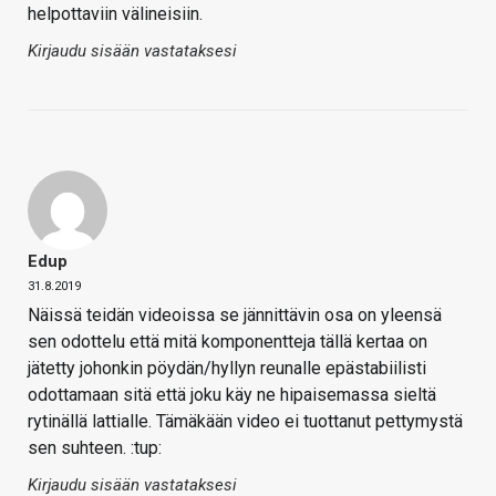
helpottaviin välineisiin.
Kirjaudu sisään vastataksesi
Edup
31.8.2019
Näissä teidän videoissa se jännittävin osa on yleensä
sen odottelu että mitä komponentteja tällä kertaa on
jätetty johonkin pöydän/hyllyn reunalle epästabiilisti
odottamaan sitä että joku käy ne hipaisemassa sieltä
rytinällä lattialle. Tämäkään video ei tuottanut pettymystä
sen suhteen. :tup:
Kirjaudu sisään vastataksesi