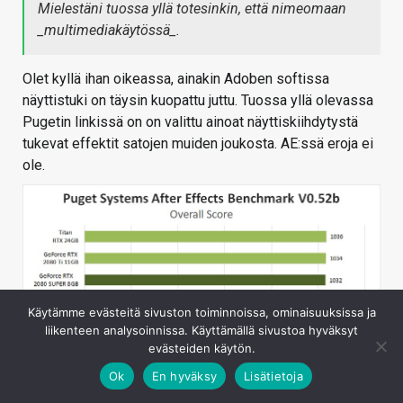
Mielestäni tuossa yllä totesinkin, että nimeomaan
_multimediakäytössä_.
Olet kyllä ihan oikeassa, ainakin Adoben softissa
näyttistuki on täysin kuopattu juttu. Tuossa yllä olevassa
Pugetin linkissä on on valittu ainoat näyttiskiihdytystä
tukevat effektit satojen muiden joukosta. AE:ssä eroja ei
ole.
Käytämme evästeitä sivuston toiminnoissa, ominaisuuksissa ja
liikenteen analysoinnissa. Käyttämällä sivustoa hyväksyt
evästeiden käytön.
Ok
En hyväksy
Lisätietoja