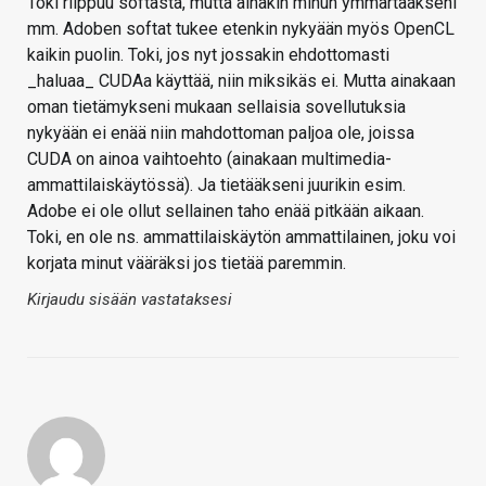
Toki riippuu softasta, mutta ainakin minun ymmärtääkseni
mm. Adoben softat tukee etenkin nykyään myös OpenCL
kaikin puolin. Toki, jos nyt jossakin ehdottomasti
_haluaa_ CUDAa käyttää, niin miksikäs ei. Mutta ainakaan
oman tietämykseni mukaan sellaisia sovellutuksia
nykyään ei enää niin mahdottoman paljoa ole, joissa
CUDA on ainoa vaihtoehto (ainakaan multimedia-
ammattilaiskäytössä). Ja tietääkseni juurikin esim.
Adobe ei ole ollut sellainen taho enää pitkään aikaan.
Toki, en ole ns. ammattilaiskäytön ammattilainen, joku voi
korjata minut vääräksi jos tietää paremmin.
Kirjaudu sisään vastataksesi