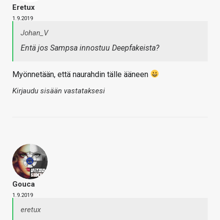
Eretux
1.9.2019
Johan_V
Entä jos Sampsa innostuu Deepfakeista?
Myönnetään, että naurahdin tälle ääneen
Kirjaudu sisään vastataksesi
Gouca
1.9.2019
eretux