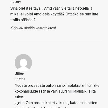
1.9.2019
Sinä olet itse täys… Amd vaan vie tällä hetkellä ja
miksi ei voisi Amd osia käyttää? Ottaako se suo intel
trollia päähän ?
Kirjaudu sisään vastataksesi
JiiiÄn
5.9.2019
”tuosta prossusta paljon sano,mieletästäni turhake
kokonaisuudessan ja vain suuri hiilijalanjälki siitä
tulee.
ja,että 7nm prossuksi ei vakuuta, katsotaan sitten