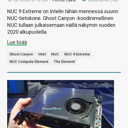
22.10.2019 - 21:00
/
Petrus Laine
Kommentit (18)
NUC 9 Extreme on Intelin tähän mennessä suurin
NUC-tietokone. Ghost Canyon -koodinimellinen
NUC tullaan julkaisemaan näillä näkymin vuoden
2020 alkupuolella.
Lue lisää
Ghost Canyon
Intel
NUC
NUC 9 Extreme
NUC Compute Element
The Element