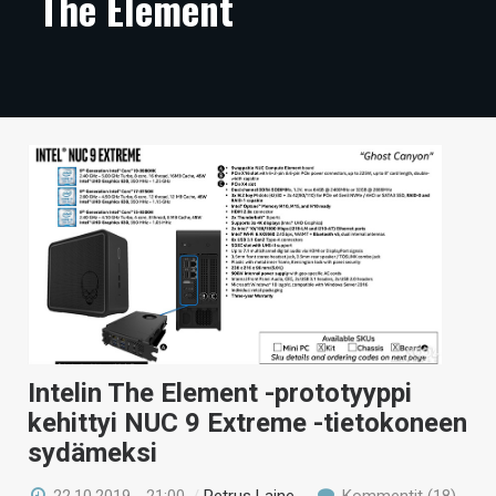
The Element
ARTIKKELIT
VIDEOT
TECHBBS
TIETOA
HINTA.FI
KAUPPA
VAIHDA TEEMA
Intelin The Element -prototyyppi
HAKU
kehittyi NUC 9 Extreme -tietokoneen
sydämeksi