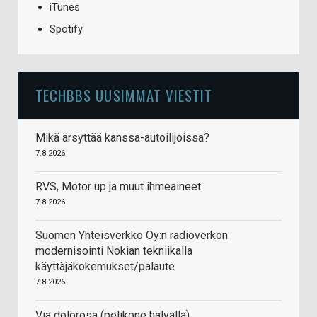
iTunes
Spotify
TECHBBS UUSIMMAT VIESTIT
Mikä ärsyttää kanssa-autoilijoissa?
7.8.2026
RVS, Motor up ja muut ihmeaineet.
7.8.2026
Suomen Yhteisverkko Oy:n radioverkon
modernisointi Nokian tekniikalla
käyttäjäkokemukset/palaute
7.8.2026
Via dolorosa (pelikone halvalla)