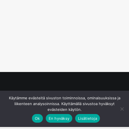
© S&J Media Oy
Käytämme evästeitä sivuston toiminnoissa, ominaisuuksissa ja
liikenteen analysoinnissa. Käyttämällä sivustoa hyväksyt
evästeiden käytön.
Ok
En hyväksy
Lisätietoja