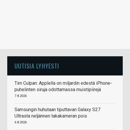
UUTISIA LYHYESTI
Tim Culpan: Applella on miljardin edestä iPhone-
puhelinten siruja odottamassa muistipiirejä
7.8.2026
Samsungin huhutaan tiputtavan Galaxy S27
Ultrasta neljännen takakameran pois
6.8.2026