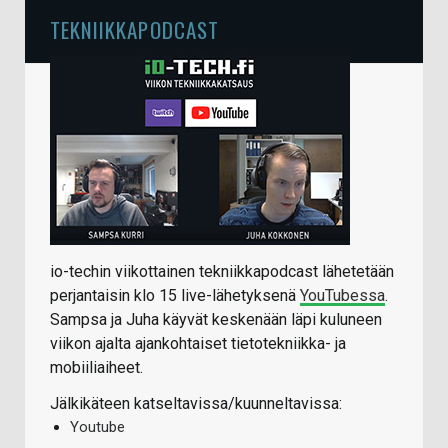
TEKNIIKKAPODCAST
io-techin viikottainen tekniikkapodcast lähetetään
perjantaisin klo 15 live-lähetyksenä
YouTubessa
.
Sampsa ja Juha käyvät keskenään läpi kuluneen
viikon ajalta ajankohtaiset tietotekniikka- ja
mobiiliaiheet.
Jälkikäteen katseltavissa/kuunneltavissa:
Youtube