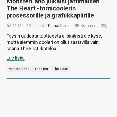
MonsterLabo julkaisi jättimäisen
The Heart -tornicoolerin
prosessorille ja grafiikkapiirille
11.11.2019 - 22:25
/
Petrus Laine
Kommentit (23)
Täysin uudesta tuotteesta ei sinänsä ole kyse,
mutta aiemmin cooleri on ollut saatavilla vain
osana The First -koteloa.
Lue lisää
MonsterLabo
The First
The Heart