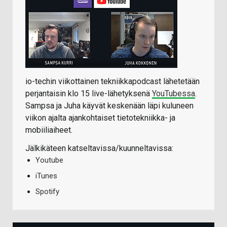
io-techin viikottainen tekniikkapodcast lähetetään
perjantaisin klo 15 live-lähetyksenä
YouTubessa
.
Sampsa ja Juha käyvät keskenään läpi kuluneen
viikon ajalta ajankohtaiset tietotekniikka- ja
mobiiliaiheet.
Jälkikäteen katseltavissa/kuunneltavissa:
Youtube
iTunes
Spotify