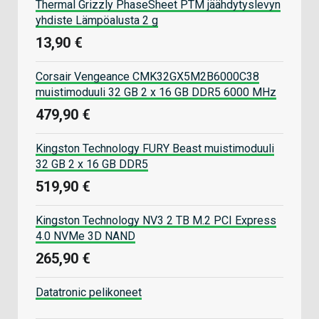
Thermal Grizzly PhaseSheet PTM jäähdytyslevyn
yhdiste Lämpöalusta 2 g
13,90 €
Corsair Vengeance CMK32GX5M2B6000C38
muistimoduuli 32 GB 2 x 16 GB DDR5 6000 MHz
479,90 €
Kingston Technology FURY Beast muistimoduuli
32 GB 2 x 16 GB DDR5
519,90 €
Kingston Technology NV3 2 TB M.2 PCI Express
4.0 NVMe 3D NAND
265,90 €
Datatronic pelikoneet