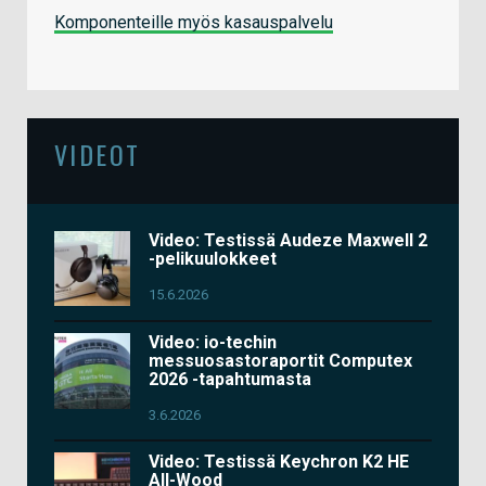
Komponenteille myös kasauspalvelu
VIDEOT
Video: Testissä Audeze Maxwell 2
-pelikuulokkeet
15.6.2026
Video: io-techin
messuosastoraportit Computex
2026 -tapahtumasta
3.6.2026
Video: Testissä Keychron K2 HE
All-Wood