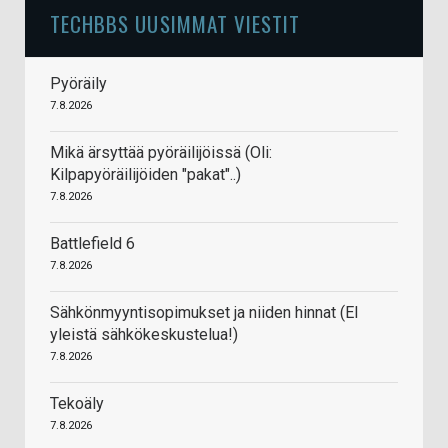
TECHBBS UUSIMMAT VIESTIT
Pyöräily
7.8.2026
Mikä ärsyttää pyöräilijöissä (Oli:
Kilpapyöräilijöiden "pakat"..)
7.8.2026
Battlefield 6
7.8.2026
Sähkönmyyntisopimukset ja niiden hinnat (EI
yleistä sähkökeskustelua!)
7.8.2026
Tekoäly
7.8.2026