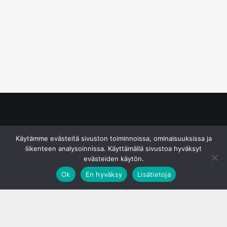
© S&J Media Oy
Käytämme evästeitä sivuston toiminnoissa, ominaisuuksissa ja
liikenteen analysoinnissa. Käyttämällä sivustoa hyväksyt
evästeiden käytön.
Ok
En hyväksy
Lisätietoja
;