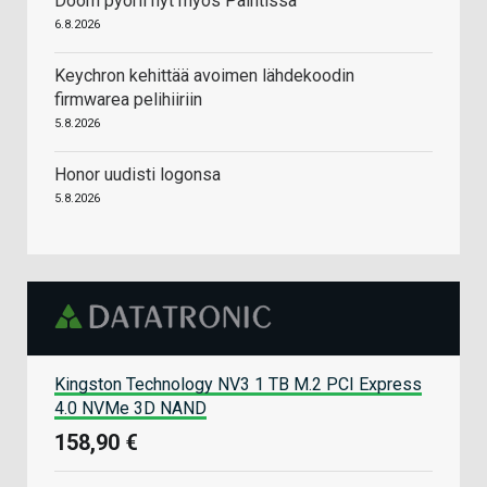
Doom pyörii nyt myös Paintissa
6.8.2026
Keychron kehittää avoimen lähdekoodin
firmwarea pelihiiriin
5.8.2026
Honor uudisti logonsa
5.8.2026
Kingston Technology NV3 1 TB M.2 PCI Express
4.0 NVMe 3D NAND
158,90 €