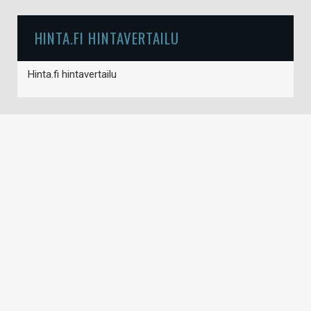
HINTA.FI HINTAVERTAILU
Hinta.fi hintavertailu