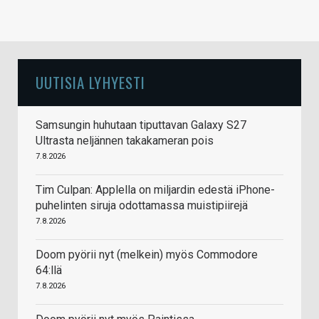
UUTISIA LYHYESTI
Samsungin huhutaan tiputtavan Galaxy S27
Ultrasta neljännen takakameran pois
7.8.2026
Tim Culpan: Applella on miljardin edestä iPhone-
puhelinten siruja odottamassa muistipiirejä
7.8.2026
Doom pyörii nyt (melkein) myös Commodore
64:llä
7.8.2026