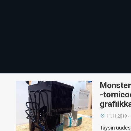
MonsterL
-tornico
grafiikka
11.11.2019 -
Täysin uudest