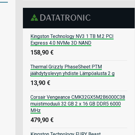
Kingston Technology NV3 1 TB M.2 PCI
Express 4.0 NVMe 3D NAND
158,90 €
Thermal Grizzly PhaseSheet PTM
jäähdytyslevyn yhdiste Lämpöalusta 2 g
13,90 €
Corsair Vengeance CMK32GX5M2B6000C38
muistimoduuli 32 GB 2 x 16 GB DDR5 6000
MHz
479,90 €
Kingston Technology FURY Beast