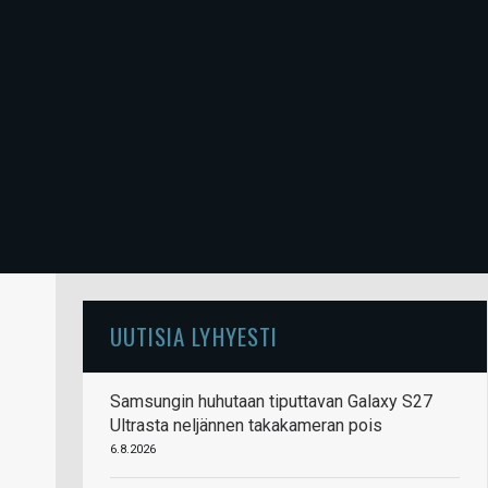
UUTISIA LYHYESTI
Samsungin huhutaan tiputtavan Galaxy S27
Ultrasta neljännen takakameran pois
6.8.2026