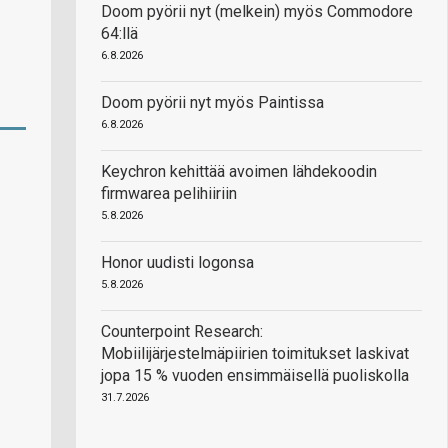
Doom pyörii nyt (melkein) myös Commodore
64:llä
6.8.2026
Doom pyörii nyt myös Paintissa
6.8.2026
Keychron kehittää avoimen lähdekoodin
firmwarea pelihiiriin
5.8.2026
Honor uudisti logonsa
5.8.2026
Counterpoint Research:
Mobiilijärjestelmäpiirien toimitukset laskivat
jopa 15 % vuoden ensimmäisellä puoliskolla
31.7.2026