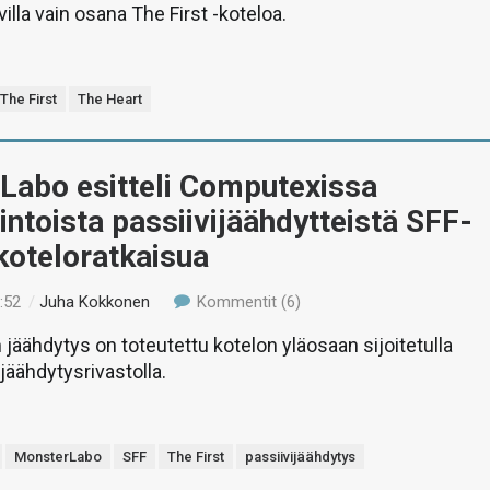
villa vain osana The First -koteloa.
The First
The Heart
Labo esitteli Computexissa
intoista passiivijäähdytteistä SFF-
koteloratkaisua
:52
/
Juha Kokkonen
Kommentit (6)
äähdytys on toteutettu kotelon yläosaan sijoitetulla
jäähdytysrivastolla.
MonsterLabo
SFF
The First
passiivijäähdytys