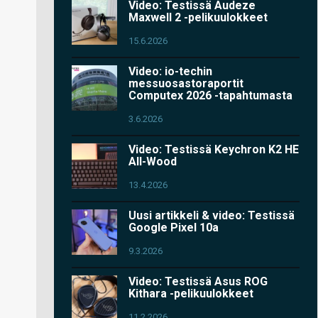
Video: Testissä Audeze
Maxwell 2 -pelikuulokkeet
15.6.2026
Video: io-techin
messuosastoraportit
Computex 2026 -tapahtumasta
3.6.2026
Video: Testissä Keychron K2 HE
All-Wood
13.4.2026
Uusi artikkeli & video: Testissä
Google Pixel 10a
9.3.2026
Video: Testissä Asus ROG
Kithara -pelikuulokkeet
11.2.2026