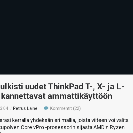
ulkisti uudet ThinkPad T-, X- ja L-
n kannettavat ammattikäyttöön
23:04
/
Petrus Laine
Kommentit (22)
asi kerralla yhdeksän eri mallia, joista viiteen voi valita
ukupolven Core vPro -prosessorin sijasta AMD:n Ryzen