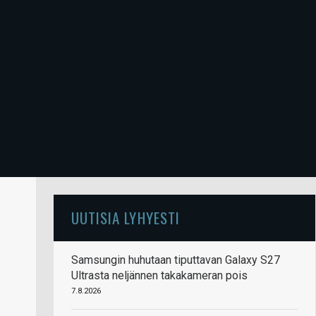
UUTISIA LYHYESTI
Samsungin huhutaan tiputtavan Galaxy S27
Ultrasta neljännen takakameran pois
7.8.2026