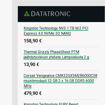
Kingston Technology NV3 1 TB M.2 PCI
Express 4.0 NVMe 3D NAND
158,90 €
Thermal Grizzly PhaseSheet PTM
jäähdytyslevyn yhdiste Lämpöalusta 2 g
13,90 €
Corsair Vengeance CMK32GX5M2B6000C38
muistimoduuli 32 GB 2 x 16 GB DDR5 6000
MHz
479,90 €
Kingston Technology FURY Beast