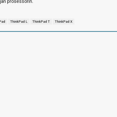
jan prosessorin.
Pad
ThinkPad L
ThinkPad T
ThinkPad X