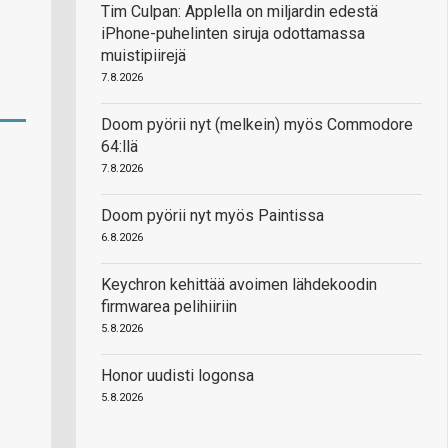
Tim Culpan: Applella on miljardin edestä
iPhone-puhelinten siruja odottamassa
muistipiirejä
7.8.2026
Doom pyörii nyt (melkein) myös Commodore
64:llä
7.8.2026
Doom pyörii nyt myös Paintissa
6.8.2026
Keychron kehittää avoimen lähdekoodin
firmwarea pelihiiriin
5.8.2026
Honor uudisti logonsa
5.8.2026