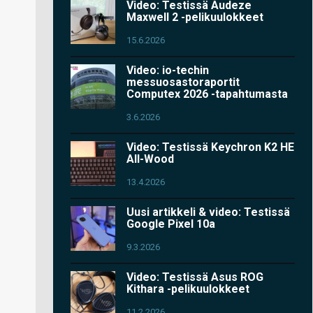
Video: Testissä Audeze
Maxwell 2 -pelikuulokkeet
15.6.2026
Video: io-techin
messuosastoraportit
Computex 2026 -tapahtumasta
3.6.2026
Video: Testissä Keychron K2 HE
All-Wood
13.4.2026
Uusi artikkeli & video: Testissä
Google Pixel 10a
9.3.2026
Video: Testissä Asus ROG
Kithara -pelikuulokkeet
11.2.2026