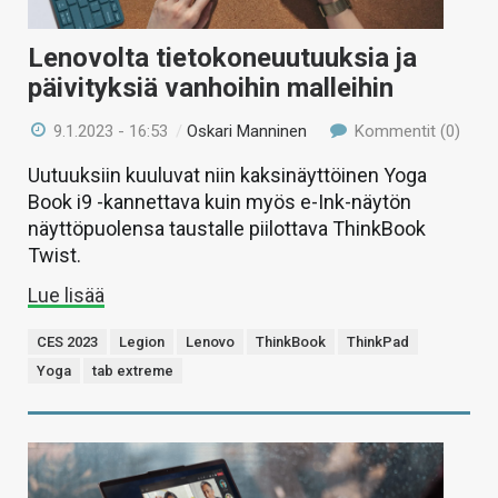
Lenovolta tietokoneuutuuksia ja
päivityksiä vanhoihin malleihin
9.1.2023 - 16:53
/
Oskari Manninen
Kommentit (0)
Uutuuksiin kuuluvat niin kaksinäyttöinen Yoga
Book i9 -kannettava kuin myös e-Ink-näytön
näyttöpuolensa taustalle piilottava ThinkBook
Twist.
Lue lisää
CES 2023
Legion
Lenovo
ThinkBook
ThinkPad
Yoga
tab extreme