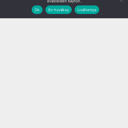
evästeiden käytön.
Ok
En hyväksy
Lisätietoja
;