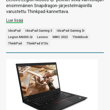
ensimmäinen Snapdragon-järjestelmäpiirillä
varustettu Thinkpad-kannettava.
Lue lisää
IdeaPad
IdeaPad Gaming 3
IdeaPad Gaming 3i
Legion M600S Qi
Lenovo
MWC 2022
ThinkBook
ThinkPad
ThinkPad X13s