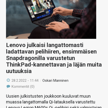
Lenovo julkaisi langattomasti
ladattavan pelihiiren, ensimmäisen
Snapdragonilla varustetun
ThinkPad-kannettavan ja läjän muita
uutuuksia
28.2.2022 - 11:44
/
Oskari Manninen
Kommentit (0)
Uusien julkistusten joukkoon kuuluvat muun
muassa langattomalla Qi-latauksella varustettu
Lenovo Legion M600s Qi -pelihiiri sekä valmistajan