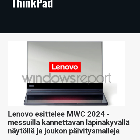
ThinkPad
ARTIKKELIT
VIDEOT
TECHBBS
TIETOA
HINTA.FI
KAUPPA
VAIHDA TEEMA
Lenovo esittelee MWC 2024 -
HAKU
messuilla kannettavan läpinäkyvällä
näytöllä ja joukon päivitysmalleja