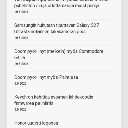
puhelinten siruja odottamassa muistipiirejä
10.8.2026
Samsungin huhutaan tiputtavan Galaxy S27
Ultrasta neljännen takakameran pois
10.8.2026
Doom pyörii nyt (melkein) myös Commodore
64:llä
10.8.2026
Doom pyörii nyt myös Paintissa
6.8.2026
Keychron kehittää avoimen lähdekoodin
firmwarea pelihiiriin
5.8.2026
Honor uudisti logonsa