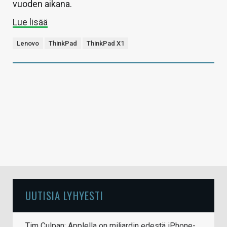
vuoden aikana.
Lue lisää
Lenovo
ThinkPad
ThinkPad X1
UUTISIA LYHYESTI
Tim Culpan: Applella on miljardin edestä iPhone-