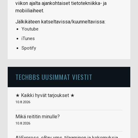
viikon ajalta ajankohtaiset tietotekniikka- ja
mobiiliaiheet.
Jälkikäteen katseltavissa/kuunneltavissa:
Youtube
iTunes
Spotify
TECHBBS UUSIMMAT VIESTIT
★ Kaikki hyvät tarjoukset ★
10.8.2026
Mikä reititin minulle?
10.8.2026
AliExpress, eBay yms. tilaaminen ja kokemuksia