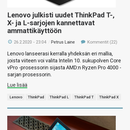
Lenovo julkisti uudet ThinkPad T-,
X- ja L-sarjojen kannettavat
ammattikäyttöön
26.2.2020 - 23:04
/
Petrus Laine
Kommentit (22)
Lenovo lanseerasi kerralla yhdeksän eri mallia,
joista viiteen voi valita Intelin 10. sukupolven Core
vPro -prosessorin sijasta AMD:n Ryzen Pro 4000 -
sarjan prosessorin.
Lue lisää
Lenovo
ThinkPad
ThinkPad L
ThinkPad T
ThinkPad X