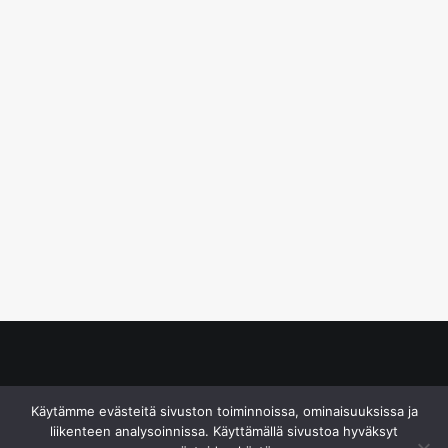
© S&J Media Oy
Käytämme evästeitä sivuston toiminnoissa, ominaisuuksissa ja
liikenteen analysoinnissa. Käyttämällä sivustoa hyväksyt