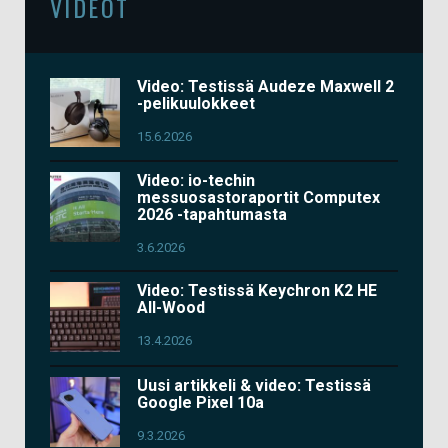
VIDEOT
Video: Testissä Audeze Maxwell 2
-pelikuulokkeet
15.6.2026
Video: io-techin
messuosastoraportit Computex
2026 -tapahtumasta
3.6.2026
Video: Testissä Keychron K2 HE
All-Wood
13.4.2026
Uusi artikkeli & video: Testissä
Google Pixel 10a
9.3.2026