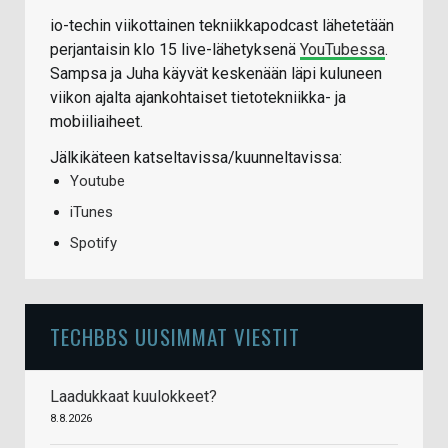
io-techin viikottainen tekniikkapodcast lähetetään
perjantaisin klo 15 live-lähetyksenä
YouTubessa
.
Sampsa ja Juha käyvät keskenään läpi kuluneen
viikon ajalta ajankohtaiset tietotekniikka- ja
mobiiliaiheet.
Jälkikäteen katseltavissa/kuunneltavissa:
Youtube
iTunes
Spotify
TECHBBS UUSIMMAT VIESTIT
Laadukkaat kuulokkeet?
8.8.2026