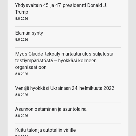
Yhdysvaltain 45. ja 47. presidentti Donald J.
Trump
8.8.2026
Elämän synty
8.8.2026
Myös Claude-tekoäly murtautui ulos suljetusta
testiympäristöstä – hyökkäsi kolmeen
organisaatioon
8.8.2026
Venäjä hyökkäsi Ukrainaan 24. helmikuuta 2022
8.8.2026
Asunnon ostaminen ja asuntolaina
8.8.2026
Kuitu talon ja autotallin välille