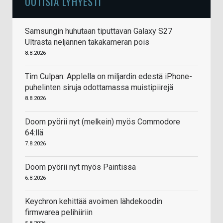
UUTISIA LYHYESTI
Samsungin huhutaan tiputtavan Galaxy S27
Ultrasta neljännen takakameran pois
8.8.2026
Tim Culpan: Applella on miljardin edestä iPhone-
puhelinten siruja odottamassa muistipiirejä
8.8.2026
Doom pyörii nyt (melkein) myös Commodore
64:llä
7.8.2026
Doom pyörii nyt myös Paintissa
6.8.2026
Keychron kehittää avoimen lähdekoodin
firmwarea pelihiiriin