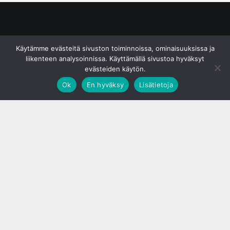
© S&J Media Oy
Käytämme evästeitä sivuston toiminnoissa, ominaisuuksissa ja
liikenteen analysoinnissa. Käyttämällä sivustoa hyväksyt
evästeiden käytön.
Ok
En hyväksy
Lisätietoja
;