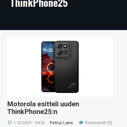
ThinkPhone25
ARTIKKELIT
VIDEOT
TECHBBS
TIETOA
HINTA.FI
KAUPPA
VAIHDA TEEMA
Motorola esitteli uuden
HAKU
ThinkPhone25:n
1.10.2024 - 04:32
/
Petrus Laine
Kommentit (0)