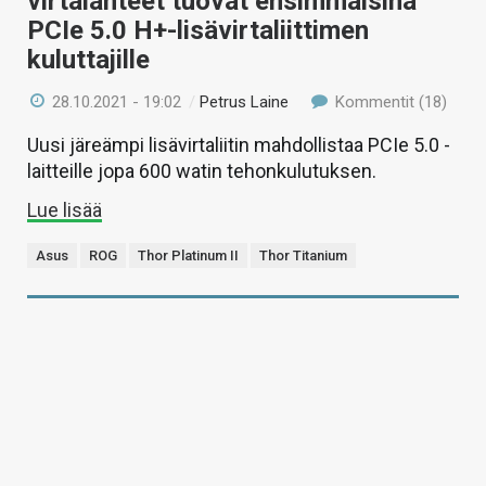
virtalähteet tuovat ensimmäisinä
PCIe 5.0 H+-lisävirtaliittimen
kuluttajille
28.10.2021 - 19:02
/
Petrus Laine
Kommentit (18)
Uusi järeämpi lisävirtaliitin mahdollistaa PCIe 5.0 -
laitteille jopa 600 watin tehonkulutuksen.
Lue lisää
Asus
ROG
Thor Platinum II
Thor Titanium