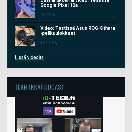
Uusi artikkeli & video: Testissä
Google Pixel 10a
9.3.2026
Video: Testissä Asus ROG Kithara
-pelikuulokkeet
11.2.2026
Lisää videoita
TEKNIIKKAPODCAST