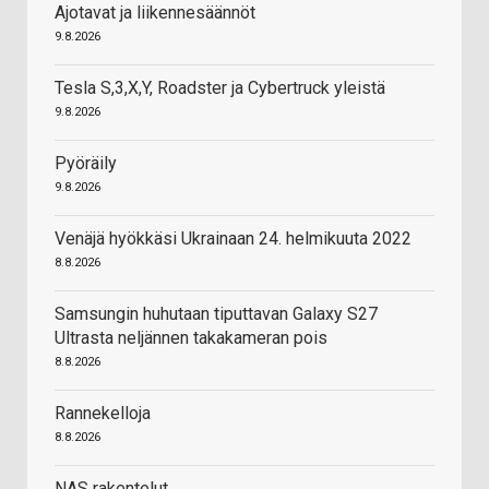
Ajotavat ja liikennesäännöt
9.8.2026
Tesla S,3,X,Y, Roadster ja Cybertruck yleistä
9.8.2026
Pyöräily
9.8.2026
Venäjä hyökkäsi Ukrainaan 24. helmikuuta 2022
8.8.2026
Samsungin huhutaan tiputtavan Galaxy S27
Ultrasta neljännen takakameran pois
8.8.2026
Rannekelloja
8.8.2026
NAS rakentelut