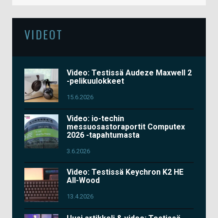
VIDEOT
Video: Testissä Audeze Maxwell 2
-pelikuulokkeet
15.6.2026
Video: io-techin
messuosastoraportit Computex
2026 -tapahtumasta
3.6.2026
Video: Testissä Keychron K2 HE
All-Wood
13.4.2026