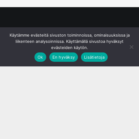
© S&J Media Oy
Käytämme evästeitä sivuston toiminnoissa, ominaisuuksissa ja
liikenteen analysoinnissa. Käyttämällä sivustoa hyväksyt
evästeiden käytön.
Ok
En hyväksy
Lisätietoja
;