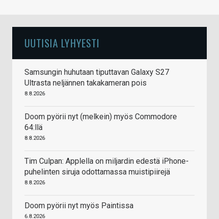
UUTISIA LYHYESTI
Samsungin huhutaan tiputtavan Galaxy S27
Ultrasta neljännen takakameran pois
8.8.2026
Doom pyörii nyt (melkein) myös Commodore
64:llä
8.8.2026
Tim Culpan: Applella on miljardin edestä iPhone-
puhelinten siruja odottamassa muistipiirejä
8.8.2026
Doom pyörii nyt myös Paintissa
6.8.2026