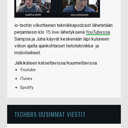
io-techin viikottainen tekniikkapodcast lähetetään
perjantaisin klo 15 live-lähetyksenä
YouTubessa
.
Sampsa ja Juha käyvät keskenään läpi kuluneen
viikon ajalta ajankohtaiset tietotekniikka- ja
mobiiliaiheet.
Jälkikäteen katseltavissa/kuunneltavissa:
Youtube
iTunes
Spotify
TECHBBS UUSIMMAT VIESTIT