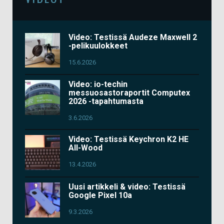
Video: Testissä Audeze Maxwell 2
-pelikuulokkeet
15.6.2026
Video: io-techin
messuosastoraportit Computex
2026 -tapahtumasta
3.6.2026
Video: Testissä Keychron K2 HE
All-Wood
13.4.2026
Uusi artikkeli & video: Testissä
Google Pixel 10a
9.3.2026