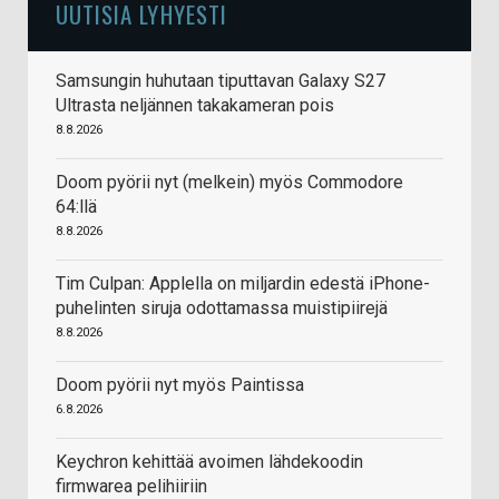
UUTISIA LYHYESTI
Samsungin huhutaan tiputtavan Galaxy S27
Ultrasta neljännen takakameran pois
8.8.2026
Doom pyörii nyt (melkein) myös Commodore
64:llä
8.8.2026
Tim Culpan: Applella on miljardin edestä iPhone-
puhelinten siruja odottamassa muistipiirejä
8.8.2026
Doom pyörii nyt myös Paintissa
6.8.2026
Keychron kehittää avoimen lähdekoodin
firmwarea pelihiiriin