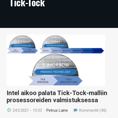
Tick-Tock
ARTIKKELIT
VIDEOT
TECHBBS
TIETOA
HINTA.FI
KAUPPA
VAIHDA TEEMA
Intel aikoo palata Tick-Tock-malliin
prosessoreiden valmistuksessa
HAKU
24.3.2021 - 13:33
/
Petrus Laine
Kommentit (45)