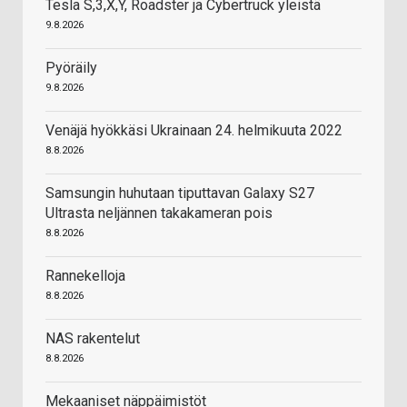
Tesla S,3,X,Y, Roadster ja Cybertruck yleistä
9.8.2026
Pyöräily
9.8.2026
Venäjä hyökkäsi Ukrainaan 24. helmikuuta 2022
8.8.2026
Samsungin huhutaan tiputtavan Galaxy S27
Ultrasta neljännen takakameran pois
8.8.2026
Rannekelloja
8.8.2026
NAS rakentelut
8.8.2026
Mekaaniset näppäimistöt