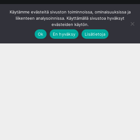
© S&J Media Oy
Käytämme evästeitä sivuston toiminnoissa, ominaisuuksissa ja
liikenteen analysoinnissa. Käyttämällä sivustoa hyväksyt
evästeiden käytön.
Ok
En hyväksy
Lisätietoja
;