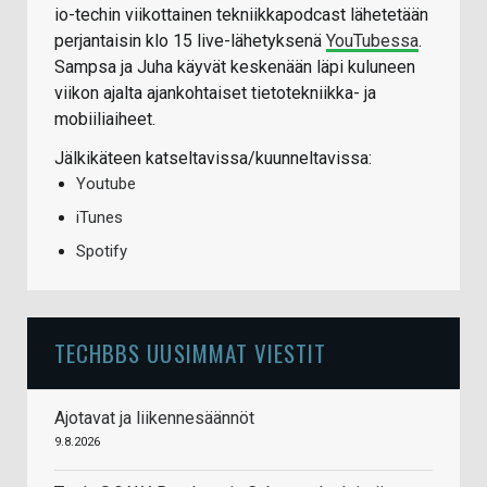
io-techin viikottainen tekniikkapodcast lähetetään
perjantaisin klo 15 live-lähetyksenä
YouTubessa
.
Sampsa ja Juha käyvät keskenään läpi kuluneen
viikon ajalta ajankohtaiset tietotekniikka- ja
mobiiliaiheet.
Jälkikäteen katseltavissa/kuunneltavissa:
Youtube
iTunes
Spotify
TECHBBS UUSIMMAT VIESTIT
Ajotavat ja liikennesäännöt
9.8.2026