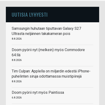
UUTISIA LYHYESTI
Samsungin huhutaan tiputtavan Galaxy S27
Ultrasta neljännen takakameran pois
8.8.2026
Doom pyörii nyt (melkein) myös Commodore
64:llä
8.8.2026
Tim Culpan: Applella on miljardin edestä iPhone-
puhelinten siruja odottamassa muistipiirejä
8.8.2026
Doom pyörii nyt myös Paintissa
6.8.2026