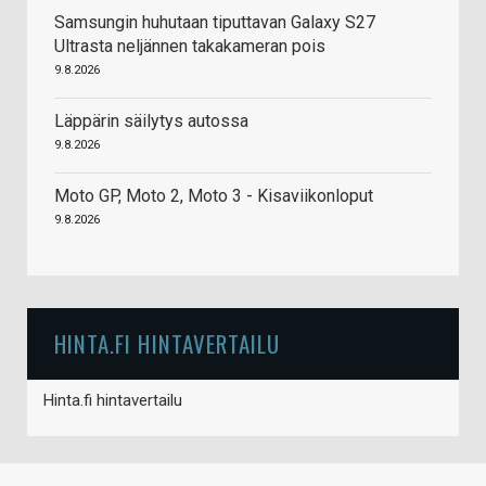
Samsungin huhutaan tiputtavan Galaxy S27
Ultrasta neljännen takakameran pois
9.8.2026
Läppärin säilytys autossa
9.8.2026
Moto GP, Moto 2, Moto 3 - Kisaviikonloput
9.8.2026
HINTA.FI HINTAVERTAILU
Hinta.fi hintavertailu