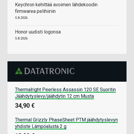
Keychron kehittää avoimen lähdekoodin
firmwarea pelihiiriin
5.8.2026
Honor uudisti logonsa
5.8.2026
Thermalright Peerless Assassin 120 SE Suoritin
Jäähdytyslevy/jäähdytin 12 cm Musta
34,90 €
Thermal Grizzly PhaseSheet PTM jäähdytyslevyn
yhdiste Lämpöalusta 2 g