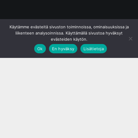
© S&J Media Oy
Käytämme evästeitä sivuston toiminnoissa, ominaisuuksissa ja
liikenteen analysoinnissa. Käyttämällä sivustoa hyväksyt
evästeiden käytön.
Ok
En hyväksy
Lisätietoja
;