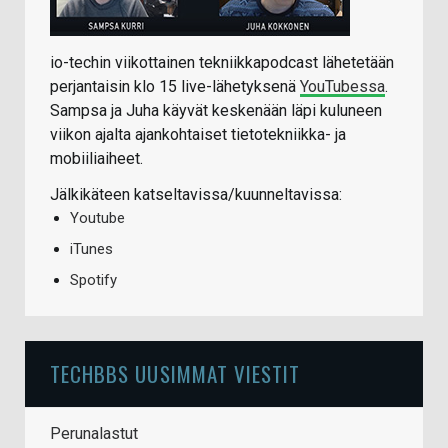
io-techin viikottainen tekniikkapodcast lähetetään
perjantaisin klo 15 live-lähetyksenä
YouTubessa
.
Sampsa ja Juha käyvät keskenään läpi kuluneen
viikon ajalta ajankohtaiset tietotekniikka- ja
mobiiliaiheet.
Jälkikäteen katseltavissa/kuunneltavissa:
Youtube
iTunes
Spotify
TECHBBS UUSIMMAT VIESTIT
Perunalastut