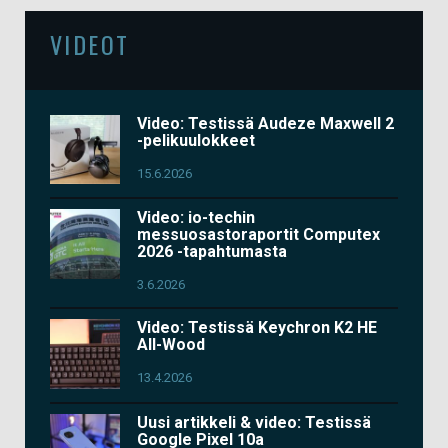
VIDEOT
Video: Testissä Audeze Maxwell 2
-pelikuulokkeet
15.6.2026
Video: io-techin
messuosastoraportit Computex
2026 -tapahtumasta
3.6.2026
Video: Testissä Keychron K2 HE
All-Wood
13.4.2026
Uusi artikkeli & video: Testissä
Google Pixel 10a