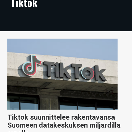
Tiktok
ARTIKKELIT
VIDEOT
TECHBBS
TIETOA
HINTA.FI
KAUPPA
VAIHDA TEEMA
HAKU
Tiktok suunnittelee rakentavansa
Suomeen datakeskuksen miljardilla