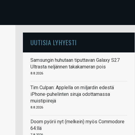
UUTISIA LYHYESTI
Samsungin huhutaan tiputtavan Galaxy S27
Ultrasta neljännen takakameran pois
8.8.2026
Tim Culpan: Applella on miljardin edestä
iPhone-puhelinten siruja odottamassa
muistipiirejä
8.8.2026
Doom pyörii nyt (melkein) myös Commodore
64:llä
7.8.2026