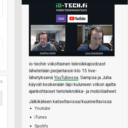
io-techin viikottainen tekniikkapodcast
lähetetään perjantaisin klo 15 live-
lähetyksenä
YouTubessa
. Sampsa ja Juha
#5
käyvät keskenään läpi kuluneen viikon ajalta
ajankohtaiset tietotekniikka- ja mobiiliaiheet.
Jälkikäteen katseltavissa/kuunneltavissa:
ä
Youtube
iTunes
Spotify