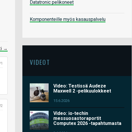
Datatronic pelikoneet
Komponenteille myös kasauspalvelu
ti →
VIDEOT
#1
Video: Testissä Audeze
Maxwell 2 -pelikuulokkeet
15.6.2026
#2
Video: io-techin
messuosastoraportit
Computex 2026 -tapahtumasta