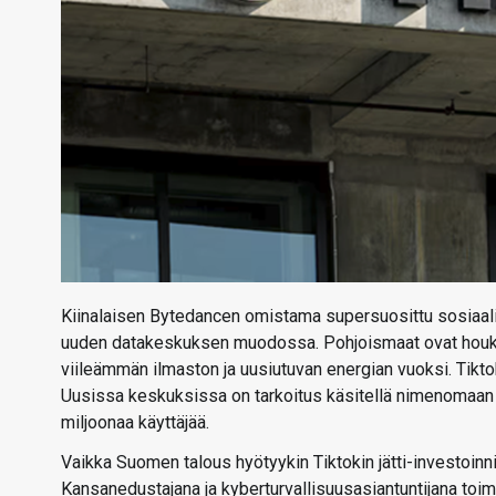
Kiinalaisen Bytedancen omistama supersuosittu sosiaali
uuden datakeskuksen muodossa. Pohjoismaat ovat houkutt
viileämmän ilmaston ja uusiutuvan energian vuoksi. Tikto
Uusissa keskuksissa on tarkoitus käsitellä nimenomaan eu
miljoonaa käyttäjää.
Vaikka Suomen talous hyötyykin Tiktokin jätti-investoinn
Kansanedustajana ja kyberturvallisuusasiantuntijana toimi