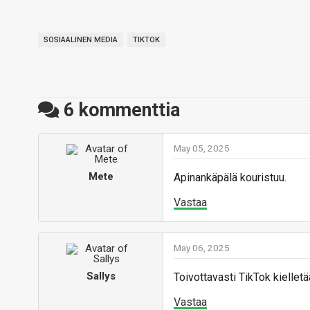
SOSIAALINEN MEDIA
TIKTOK
6
kommenttia
May 05, 2025
Mete
Apinankäpälä kouristuu.
Vastaa
May 06, 2025
Sallys
Toivottavasti TikTok kielletä
Vastaa