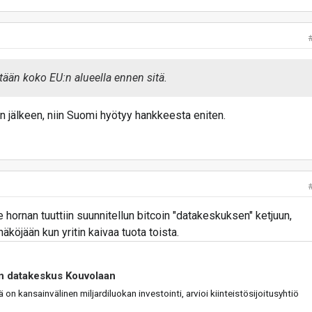
etään koko EU:n alueella ennen sitä.
n jälkeen, niin Suomi hyötyy hankkeesta eniten.
 hornan tuuttiin suunnitellun bitcoin "datakeskuksen" ketjuun,
näköjään kun yritin kaivaa tuota toista.
in datakeskus Kouvolaan
on kansainvälinen miljardiluokan investointi, arvioi kiinteistösijoitusyhtiö
.