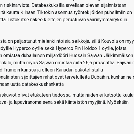
 riskinarviota. Datakeskuksilla arvellaan olevan sijainnistaan
tä kautta Kiinaan. Tiktokin asennus työntekijöiden puhelimiin on
tta Tiktok itse näkee kieltojen perustuvan väärinymmärryksiin.
a on paljastunut mielenkiintoisia seikkoja, sillä Kouvola on myy
yille Hyperco oy:lle sekä Hyperco Fin Holdco 1 oy:lle, joista
n omistaa dubailainen miljardööri Hussain Sajwan. Jälkimmäisen
enkilö, mutta myös Sajwan omistaa siitä 26,6 prosenttia. Sajwani
d Trumpin kanssa ja olleen Kanadan pakotelistalla
läisten sijoittajien rahat ovat tervetulleita Dubaihin, kunhan ne 
imaan uutta datakeskushanketta.
skuviot olivat etukäteen tiedossa, mutta niiden ei katsottu kuul
ava- ja lupaviranomaisena sekä kiinteistön myyjänä. Myöskään
.