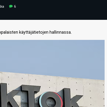
kka
6
alaisten käyttäjätietojen hallinnassa.