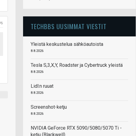
#6
TECHBBS UUSIMMAT VIESTIT
Yleistä keskustelua sähköautoista
8.8.2026
Tesla S,3,X,Y, Roadster ja Cybertruck yleistä
8.8.2026
Lidl:n ruuat
8.8.2026
Screenshot-ketju
8.8.2026
NVIDIA GeForce RTX 5090/5080/5070 Ti -
ketju (Blackwell)