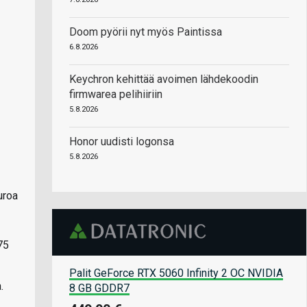
Doom pyörii nyt myös Paintissa
6.8.2026
Keychron kehittää avoimen lähdekoodin
firmwarea pelihiiriin
5.8.2026
Honor uudisti logonsa
5.8.2026
uroa
75
Palit GeForce RTX 5060 Infinity 2 OC NVIDIA
.
8 GB GDDR7