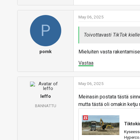
May 06, 2025
P
Toivottavasti TikTok kiell
pomk
Mieluiten vasta rakentamise
Vastaa
May 06, 2025
leffo
Meinasin postata tästä sinne
mutta tästä oli omakin ketju 
BANNATTU
Tiktok
Kyseessä 
Hyperco