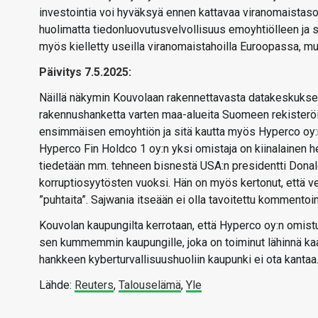
investointia voi hyväksyä ennen kattavaa viranomaistason
huolimatta tiedonluovutusvelvollisuus emoyhtiölleen ja si
myös kielletty useilla viranomaistahoilla Euroopassa, mu
Päivitys 7.5.2025:
Näillä näkymin Kouvolaan rakennettavasta datakeskuksest
rakennushanketta varten maa-alueita Suomeen rekisteröid
ensimmäisen emoyhtiön ja sitä kautta myös Hyperco oy:
Hyperco Fin Holdco 1 oy:n yksi omistaja on kiinalainen h
tiedetään mm. tehneen bisnestä USA:n presidentti Donal
korruptiosyytösten vuoksi. Hän on myös kertonut, että venä
”puhtaita”. Sajwania itseään ei olla tavoitettu kommento
Kouvolan kaupungilta kerrotaan, että Hyperco oy:n omistu
sen kummemmin kaupungille, joka on toiminut lähinnä ka
hankkeen kyberturvallisuushuoliin kaupunki ei ota kantaa
Lähde:
Reuters
,
Talouselämä
,
Yle