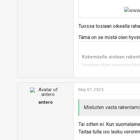
Tuossa tosiaan oikealla rah
Tämä on se mistä olen hyvin
Kokemäelle aiotaan rakent
Suomeen ollaan saamassa lähitu
Blockchainin uusi keskus tulla
kerrotaan olevan valmistuessaa
bbs.io-tech.fi
May 07, 2025
antero
Ongelma on, että toisin kuin
Mieluiten vasta rakentami
laitteilla joita täytyy ajaa 2
yleissiirto on 5,11e, alvilla
Tai sitten ei. Kun suomalaine
Suomen halvin, Rovakaira 1,
Taitaa tulla iso lasku veronm
sen vertailu menee oman ymm