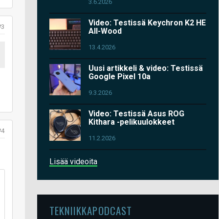
3.6.2026
Video: Testissä Keychron K2 HE
#3
All-Wood
13.4.2026
Uusi artikkeli & video: Testissä
Google Pixel 10a
9.3.2026
Video: Testissä Asus ROG
Kithara -pelikuulokkeet
#4
11.2.2026
Lisää videoita
TEKNIIKKAPODCAST