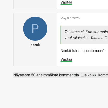
louhio, on hankalaa kuvitella
Vastaa
alueelle.
May 07, 2025
P
Vastaa
Tai sitten ei. Kun suomala
vuokralaiseksi. Taitaa tull
pomk
Niinkö tulee tapahtumaan?
Vastaa
Näytetään 50 ensimmäistä kommenttia. Lue kaikki komme