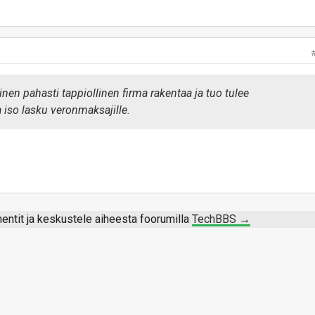
 skenaariota jossa sitä ei sijoiteta edullisemman pään siirron
inen pahasti tappiollinen firma rakentaa ja tuo tulee
a iso lasku veronmaksajille.
ntit ja keskustele aiheesta foorumilla
TechBBS →