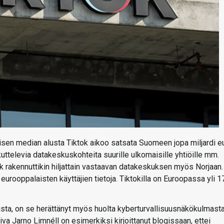
sen median alusta Tiktok aikoo satsata Suomeen jopa miljardi e
elevia datakeskuskohteita suurille ulkomaisille yhtiöille mm.
k rakennuttikin hiljattain vastaavan datakeskuksen myös Norjaan.
rooppalaisten käyttäjien tietoja. Tiktokilla on Euroopassa yli 1
ista, on se herättänyt myös huolta kyberturvallisuusnäkökulmasta
va Jarno Limnéll on esimerkiksi kirjoittanut blogissaan, ettei