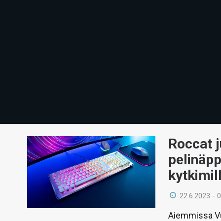
Roccat j
pelinäpp
kytkimil
22.6.2023 - 
Aiemmissa Vul