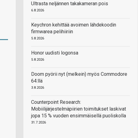
Ultrasta neljännen takakameran pois
6.8.2026
Keychron kehittää avoimen lähdekoodin
firmwarea pelihiiriin
5.8.2026
Honor uudisti logonsa
5.8.2026
Doom pyörii nyt (melkein) myös Commodore
64:llä
3.8.2026
Counterpoint Research:
Mobiilijärjestelmäpiirien toimitukset laskivat
jopa 15 % vuoden ensimmäisellä puoliskolla
31.7.2026