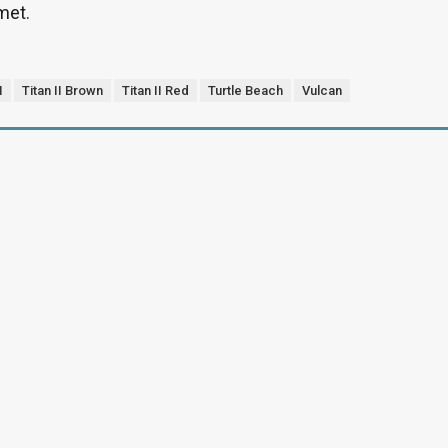
imet.
I
Titan II Brown
Titan II Red
Turtle Beach
Vulcan