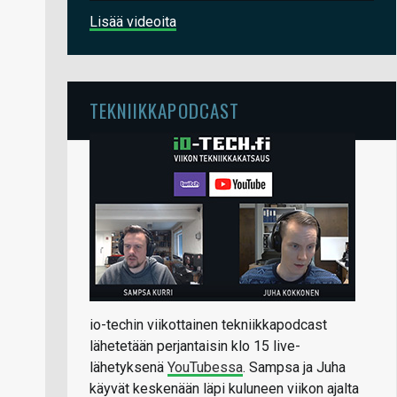
Lisää videoita
TEKNIIKKAPODCAST
io-techin viikottainen tekniikkapodcast
lähetetään perjantaisin klo 15 live-
lähetyksenä
YouTubessa
. Sampsa ja Juha
käyvät keskenään läpi kuluneen viikon ajalta