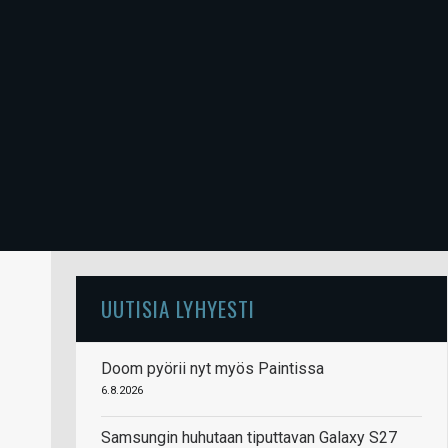
UUTISIA LYHYESTI
Doom pyörii nyt myös Paintissa
6.8.2026
Samsungin huhutaan tiputtavan Galaxy S27