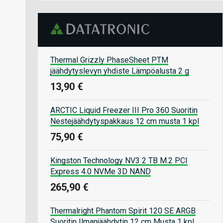
Thermal Grizzly PhaseSheet PTM
jäähdytyslevyn yhdiste Lämpöalusta 2 g
13,90 €
ARCTIC Liquid Freezer III Pro 360 Suoritin
Nestejäähdytyspakkaus 12 cm musta 1 kpl
75,90 €
Kingston Technology NV3 2 TB M.2 PCI
Express 4.0 NVMe 3D NAND
265,90 €
Thermalright Phantom Spirit 120 SE ARGB
Suoritin Ilmanjäähdytin 12 cm Musta 1 kpl