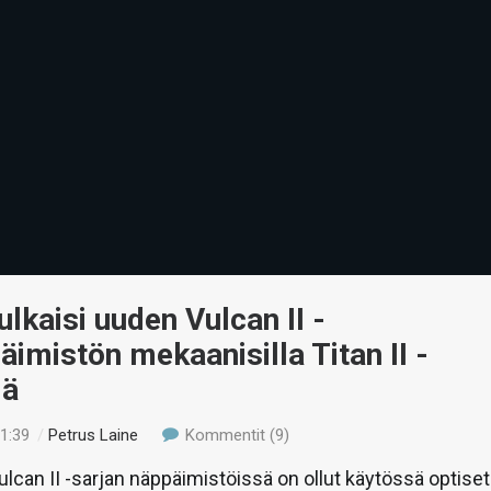
ulkaisi uuden Vulcan II -
äimistön mekaanisilla Titan II -
lä
01:39
/
Petrus Laine
Kommentit (9)
can II -sarjan näppäimistöissä on ollut käytössä optiset