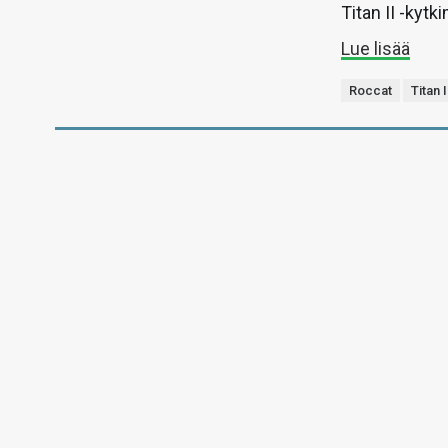
Titan II -kytk
Lue lisää
Roccat
Titan I