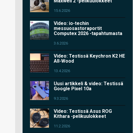
Maxwell 2 -pelikuulokkeet
15.6.2026
Video: io-techin
messuosastoraportit
Computex 2026 -tapahtumasta
3.6.2026
Video: Testissä Keychron K2 HE
All-Wood
13.4.2026
Uusi artikkeli & video: Testissä
Google Pixel 10a
9.3.2026
Video: Testissä Asus ROG
Kithara -pelikuulokkeet
11.2.2026