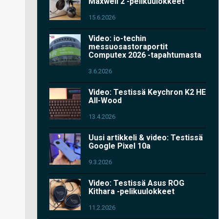
Maxwell 2 -pelikuulokkeet
15.6.2026
Video: io-techin
messuosastoraportit
Computex 2026 -tapahtumasta
3.6.2026
Video: Testissä Keychron K2 HE
All-Wood
13.4.2026
Uusi artikkeli & video: Testissä
Google Pixel 10a
9.3.2026
Video: Testissä Asus ROG
Kithara -pelikuulokkeet
11.2.2026