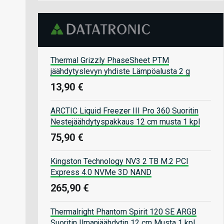
Thermal Grizzly PhaseSheet PTM
jäähdytyslevyn yhdiste Lämpöalusta 2 g
13,90 €
ARCTIC Liquid Freezer III Pro 360 Suoritin
Nestejäähdytyspakkaus 12 cm musta 1 kpl
75,90 €
Kingston Technology NV3 2 TB M.2 PCI
Express 4.0 NVMe 3D NAND
265,90 €
Thermalright Phantom Spirit 120 SE ARGB
Suoritin Ilmanjäähdytin 12 cm Musta 1 kpl