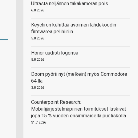
Ultrasta neljännen takakameran pois
6.8.2026
Keychron kehittää avoimen lähdekoodin
firmwarea pelihiiriin
5.8.2026
Honor uudisti logonsa
5.8.2026
Doom pyörii nyt (melkein) myös Commodore
64:llä
3.8.2026
Counterpoint Research:
Mobiilijärjestelmäpiirien toimitukset laskivat
jopa 15 % vuoden ensimmäisellä puoliskolla
31.7.2026