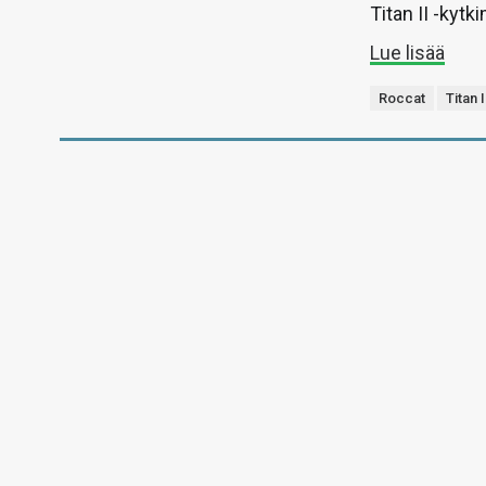
Titan II -kytk
Lue lisää
Roccat
Titan I