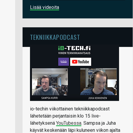
Lisää videoita
TEKNIIKKAPODCAST
io-techin viikottainen tekniikkapodcast
lähetetään perjantaisin klo 15 live-
lähetyksenä
YouTubessa
. Sampsa ja Juha
käyvät keskenään läpi kuluneen viikon ajalta