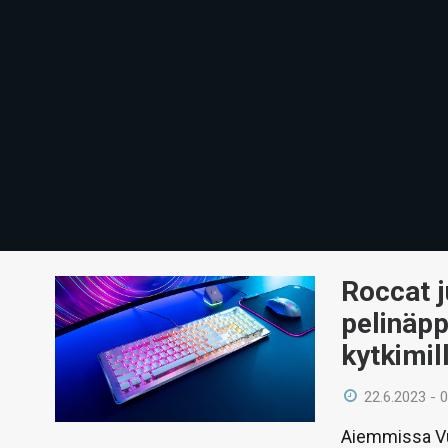
Roccat j
pelinäpp
kytkimil
22.6.2023 - 
Aiemmissa Vul