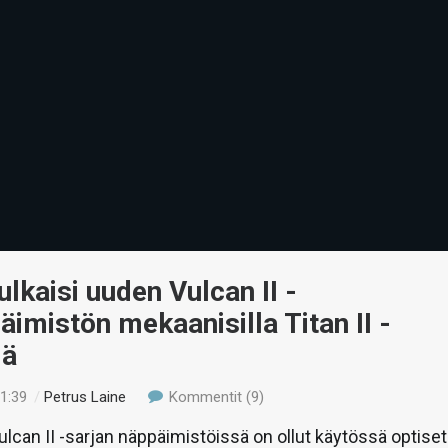
ulkaisi uuden Vulcan II -
äimistön mekaanisilla Titan II -
lä
01:39
/
Petrus Laine
Kommentit (9)
can II -sarjan näppäimistöissä on ollut käytössä optiset