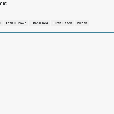
imet.
I
Titan II Brown
Titan II Red
Turtle Beach
Vulcan