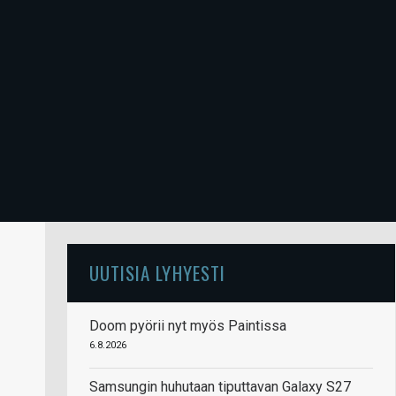
UUTISIA LYHYESTI
Doom pyörii nyt myös Paintissa
6.8.2026
Samsungin huhutaan tiputtavan Galaxy S27