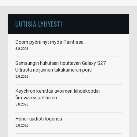
UUTISIA LYHYESTI
Doom pyörii nyt myös Paintissa
6.8.2026
Samsungin huhutaan tiputtavan Galaxy S27
Ultrasta neljännen takakameran pois
6.8.2026
Keychron kehittää avoimen lähdekoodin
firmwarea pelihiiriin
5.8.2026
Honor uudisti logonsa
5.8.2026