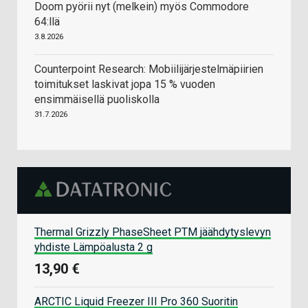
Doom pyörii nyt (melkein) myös Commodore
64:llä
3.8.2026
Counterpoint Research: Mobiilijärjestelmäpiirien
toimitukset laskivat jopa 15 % vuoden
ensimmäisellä puoliskolla
31.7.2026
Thermal Grizzly PhaseSheet PTM jäähdytyslevyn
yhdiste Lämpöalusta 2 g
13,90 €
ARCTIC Liquid Freezer III Pro 360 Suoritin