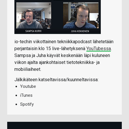
io-techin viikottainen tekniikkapodcast lähetetään
perjantaisin klo 15 live-lähetyksenä
YouTubessa
.
Sampsa ja Juha käyvät keskenään läpi kuluneen
viikon ajalta ajankohtaiset tietotekniikka- ja
mobiiliaiheet.
Jälkikäteen katseltavissa/kuunneltavissa:
Youtube
iTunes
Spotify