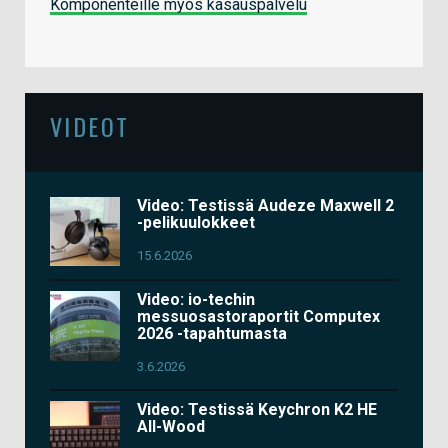
Komponenteille myös kasauspalvelu
VIDEOT
Video: Testissä Audeze Maxwell 2
-pelikuulokkeet
15.6.2026
Video: io-techin
messuosastoraportit Computex
2026 -tapahtumasta
3.6.2026
Video: Testissä Keychron K2 HE
All-Wood