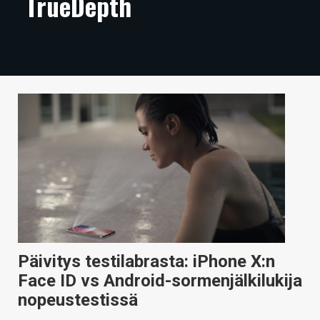
TrueDepth
ARTIKKELIT
VIDEOT
TECHBBS
TIETOA
HINTA.FI
KAUPPA
VAIHDA TEEMA
Päivitys testilabrasta: iPhone X:n
HAKU
Face ID vs Android-sormenjälkilukija
nopeustestissä