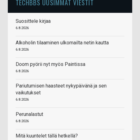
TECHBBS UUSIMMAT VIESTIT
Suosittele kirjaa
6.8.2026
Alkoholin tilaaminen ulkomailta netin kautta
6.8.2026
Doom pyörii nyt myös Paintissa
6.8.2026
Pariutumisen haasteet nykypäivänä ja sen
vaikutukset
6.8.2026
Perunalastut
6.8.2026
Mitä kuuntelet tällä hetkellä?