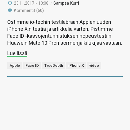
23.11.2017 - 13:08
/
Sampsa Kurri
Kommentit (60)
Ostimme io-techin testilabraan Applen uuden
iPhone X:n testiä ja artikkelia varten. Pistimme
Face ID -kasvojentunnistuksen nopeustestiin
Huawein Mate 10 Pron sormenjälkilukijaa vastaan.
Lue lisää
Apple
Face ID
TrueDepth
iPhone X
video