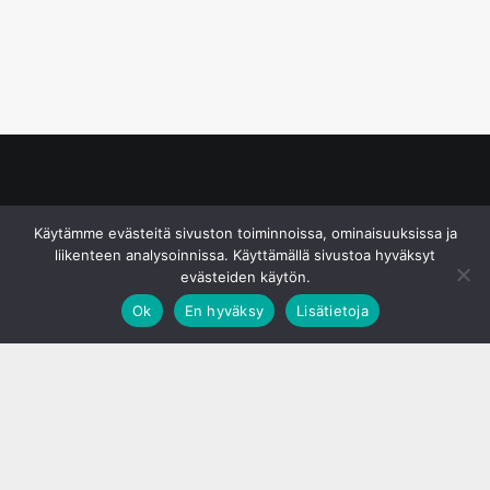
© S&J Media Oy
Käytämme evästeitä sivuston toiminnoissa, ominaisuuksissa ja
liikenteen analysoinnissa. Käyttämällä sivustoa hyväksyt
evästeiden käytön.
Ok
En hyväksy
Lisätietoja
;