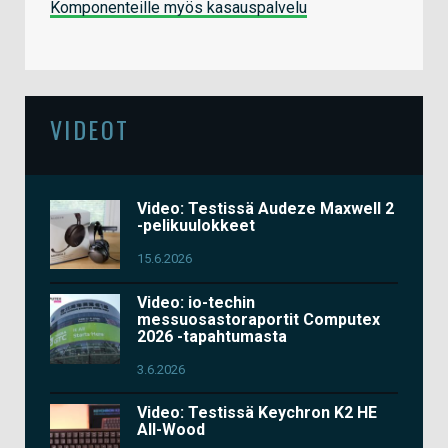
Komponenteille myös kasauspalvelu
VIDEOT
Video: Testissä Audeze Maxwell 2
-pelikuulokkeet
15.6.2026
Video: io-techin
messuosastoraportit Computex
2026 -tapahtumasta
3.6.2026
Video: Testissä Keychron K2 HE
All-Wood