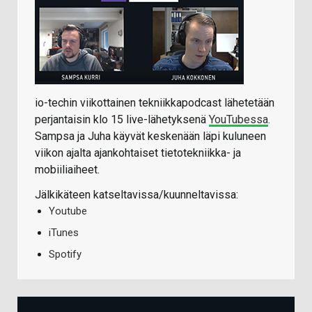
io-techin viikottainen tekniikkapodcast lähetetään
perjantaisin klo 15 live-lähetyksenä
YouTubessa
.
Sampsa ja Juha käyvät keskenään läpi kuluneen
viikon ajalta ajankohtaiset tietotekniikka- ja
mobiiliaiheet.
Jälkikäteen katseltavissa/kuunneltavissa:
Youtube
iTunes
Spotify