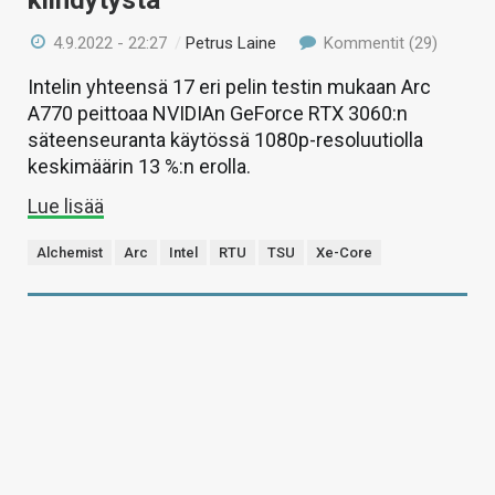
kiihdytystä
4.9.2022 - 22:27
/
Petrus Laine
Kommentit (29)
Intelin yhteensä 17 eri pelin testin mukaan Arc
A770 peittoaa NVIDIAn GeForce RTX 3060:n
säteenseuranta käytössä 1080p-resoluutiolla
keskimäärin 13 %:n erolla.
Lue lisää
Alchemist
Arc
Intel
RTU
TSU
Xe-Core