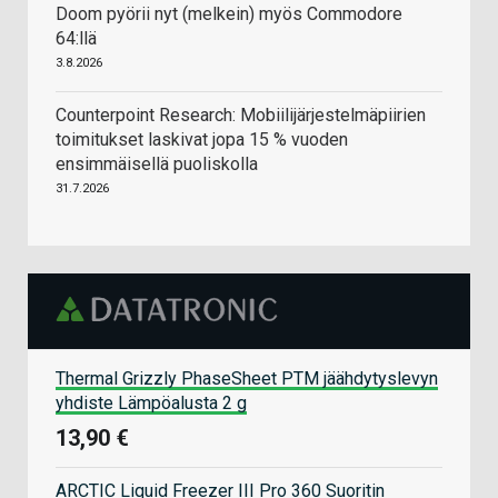
Doom pyörii nyt (melkein) myös Commodore
64:llä
3.8.2026
Counterpoint Research: Mobiilijärjestelmäpiirien
toimitukset laskivat jopa 15 % vuoden
ensimmäisellä puoliskolla
31.7.2026
Thermal Grizzly PhaseSheet PTM jäähdytyslevyn
yhdiste Lämpöalusta 2 g
13,90 €
ARCTIC Liquid Freezer III Pro 360 Suoritin