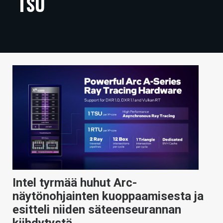
TSU
ARTIKKELIT
VIDEOT
TECHBBS
TIETOA
HINTA.FI
KAUPPA
VAIHDA TEEMA
Intel tyrmää huhut Arc-
HAKU
näytönohjainten kuoppaamisesta ja
esitteli niiden säteenseurannan