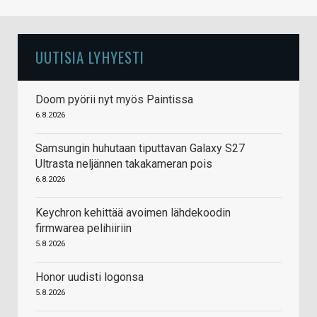
UUTISIA LYHYESTI
Doom pyörii nyt myös Paintissa
6.8.2026
Samsungin huhutaan tiputtavan Galaxy S27
Ultrasta neljännen takakameran pois
6.8.2026
Keychron kehittää avoimen lähdekoodin
firmwarea pelihiiriin
5.8.2026
Honor uudisti logonsa
5.8.2026