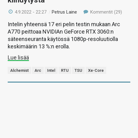
kiihdytystä
4.9.2022 - 22:27
/
Petrus Laine
Kommentit (29)
Intelin yhteensä 17 eri pelin testin mukaan Arc
A770 peittoaa NVIDIAn GeForce RTX 3060:n
säteenseuranta käytössä 1080p-resoluutiolla
keskimäärin 13 %:n erolla.
Lue lisää
Alchemist
Arc
Intel
RTU
TSU
Xe-Core