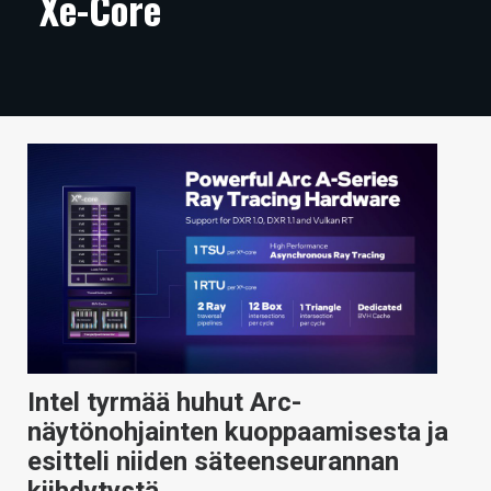
Xe-Core
ARTIKKELIT
VIDEOT
TECHBBS
TIETOA
HINTA.FI
KAUPPA
VAIHDA TEEMA
Intel tyrmää huhut Arc-
HAKU
näytönohjainten kuoppaamisesta ja
esitteli niiden säteenseurannan