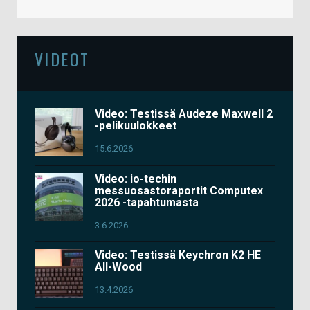
VIDEOT
Video: Testissä Audeze Maxwell 2
-pelikuulokkeet
15.6.2026
Video: io-techin
messuosastoraportit Computex
2026 -tapahtumasta
3.6.2026
Video: Testissä Keychron K2 HE
All-Wood
13.4.2026