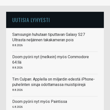
UUTISIA LYHYESTI
Samsungin huhutaan tiputtavan Galaxy S27
Ultrasta neljännen takakameran pois
8.8.2026
Doom pyörii nyt (melkein) myös Commodore
64:llä
8.8.2026
Tim Culpan: Applella on miljardin edestä iPhone-
puhelinten siruja odottamassa muistipiirejä
8.8.2026
Doom pyörii nyt myös Paintissa
6.8.2026