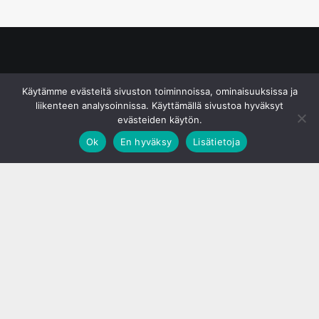
© S&J Media Oy
Käytämme evästeitä sivuston toiminnoissa, ominaisuuksissa ja
liikenteen analysoinnissa. Käyttämällä sivustoa hyväksyt
evästeiden käytön.
Ok
En hyväksy
Lisätietoja
;