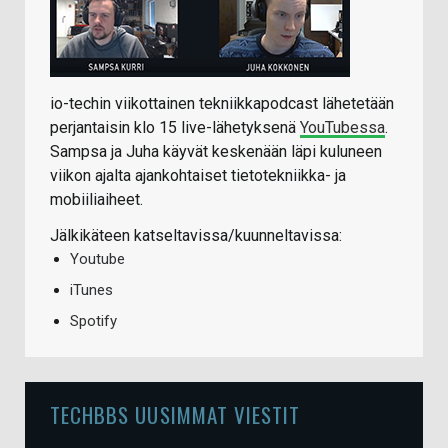
io-techin viikottainen tekniikkapodcast lähetetään
perjantaisin klo 15 live-lähetyksenä
YouTubessa
.
Sampsa ja Juha käyvät keskenään läpi kuluneen
viikon ajalta ajankohtaiset tietotekniikka- ja
mobiiliaiheet.
Jälkikäteen katseltavissa/kuunneltavissa:
Youtube
iTunes
Spotify
TECHBBS UUSIMMAT VIESTIT