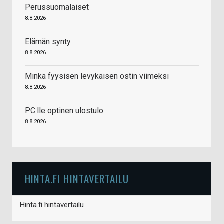
Perussuomalaiset
8.8.2026
Elämän synty
8.8.2026
Minkä fyysisen levykäisen ostin viimeksi
8.8.2026
PC:lle optinen ulostulo
8.8.2026
HINTA.FI HINTAVERTAILU
Hinta.fi hintavertailu