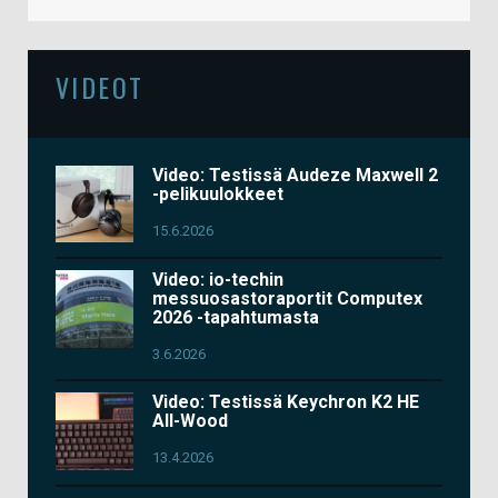
VIDEOT
Video: Testissä Audeze Maxwell 2
-pelikuulokkeet
15.6.2026
Video: io-techin
messuosastoraportit Computex
2026 -tapahtumasta
3.6.2026
Video: Testissä Keychron K2 HE
All-Wood
13.4.2026