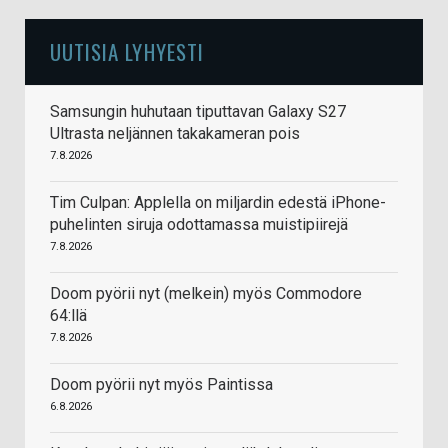
UUTISIA LYHYESTI
Samsungin huhutaan tiputtavan Galaxy S27
Ultrasta neljännen takakameran pois
7.8.2026
Tim Culpan: Applella on miljardin edestä iPhone-
puhelinten siruja odottamassa muistipiirejä
7.8.2026
Doom pyörii nyt (melkein) myös Commodore
64:llä
7.8.2026
Doom pyörii nyt myös Paintissa
6.8.2026