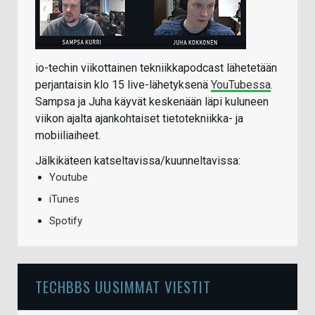
io-techin viikottainen tekniikkapodcast lähetetään
perjantaisin klo 15 live-lähetyksenä
YouTubessa
.
Sampsa ja Juha käyvät keskenään läpi kuluneen
viikon ajalta ajankohtaiset tietotekniikka- ja
mobiiliaiheet.
Jälkikäteen katseltavissa/kuunneltavissa:
Youtube
iTunes
Spotify
TECHBBS UUSIMMAT VIESTIT