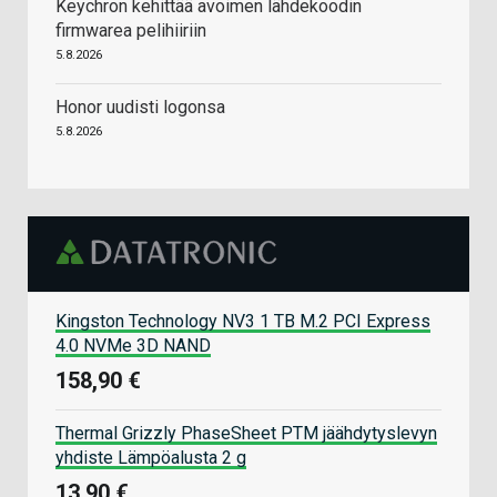
Keychron kehittää avoimen lähdekoodin
firmwarea pelihiiriin
5.8.2026
Honor uudisti logonsa
5.8.2026
Kingston Technology NV3 1 TB M.2 PCI Express
4.0 NVMe 3D NAND
158,90 €
Thermal Grizzly PhaseSheet PTM jäähdytyslevyn
yhdiste Lämpöalusta 2 g
13,90 €