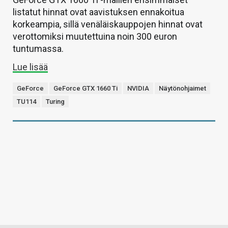
listatut hinnat ovat aavistuksen ennakoitua
korkeampia, sillä venäläiskauppojen hinnat ovat
verottomiksi muutettuina noin 300 euron
tuntumassa.
Lue lisää
GeForce
GeForce GTX 1660 Ti
NVIDIA
Näytönohjaimet
TU114
Turing