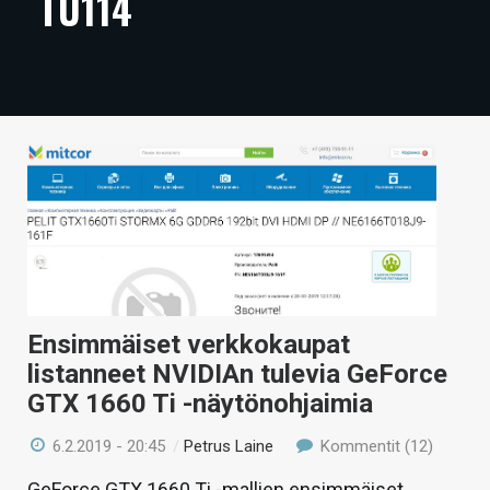
TU114
ARTIKKELIT
VIDEOT
TECHBBS
TIETOA
HINTA.FI
KAUPPA
VAIHDA TEEMA
Ensimmäiset verkkokaupat
listanneet NVIDIAn tulevia GeForce
GTX 1660 Ti -näytönohjaimia
HAKU
6.2.2019 - 20:45
/
Petrus Laine
Kommentit (12)
GeForce GTX 1660 Ti -mallien ensimmäiset