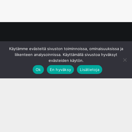
© S&J Media Oy
Käytämme evästeitä sivuston toiminnoissa, ominaisuuksissa ja
liikenteen analysoinnissa. Käyttämällä sivustoa hyväksyt
evästeiden käytön.
Ok
En hyväksy
Lisätietoja
;