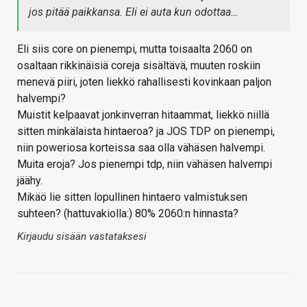
jos pitää paikkansa. Eli ei auta kun odottaa…
Eli siis core on pienempi, mutta toisaalta 2060 on
osaltaan rikkinäisiä coreja sisältävä, muuten roskiin
menevä piiri, joten liekkö rahallisesti kovinkaan paljon
halvempi?
Muistit kelpaavat jonkinverran hitaammat, liekkö niillä
sitten minkälaista hintaeroa? ja JOS TDP on pienempi,
niin poweriosa korteissa saa olla vähäsen halvempi.
Muita eroja? Jos pienempi tdp, niin vähäsen halvempi
jäähy.
Mikäö lie sitten lopullinen hintaero valmistuksen
suhteen? (hattuvakiolla:) 80% 2060:n hinnasta?
Kirjaudu sisään vastataksesi