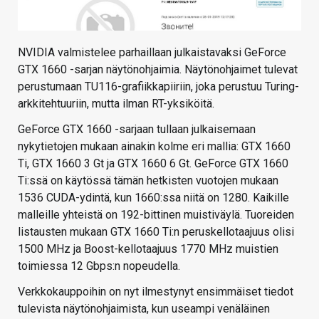
NVIDIA valmistelee parhaillaan julkaistavaksi GeForce
GTX 1660 -sarjan näytönohjaimia. Näytönohjaimet tulevat
perustumaan TU116-grafiikkapiiriin, joka perustuu Turing-
arkkitehtuuriin, mutta ilman RT-yksiköitä.
GeForce GTX 1660 -sarjaan tullaan julkaisemaan
nykytietojen mukaan ainakin kolme eri mallia: GTX 1660
Ti, GTX 1660 3 Gt ja GTX 1660 6 Gt. GeForce GTX 1660
Ti:ssä on käytössä tämän hetkisten vuotojen mukaan
1536 CUDA-ydintä, kun 1660:ssa niitä on 1280. Kaikille
malleille yhteistä on 192-bittinen muistiväylä. Tuoreiden
listausten mukaan GTX 1660 Ti:n peruskellotaajuus olisi
1500 MHz ja Boost-kellotaajuus 1770 MHz muistien
toimiessa 12 Gbps:n nopeudella.
Verkkokauppoihin on nyt ilmestynyt ensimmäiset tiedot
tulevista näytönohjaimista, kun useampi venäläinen