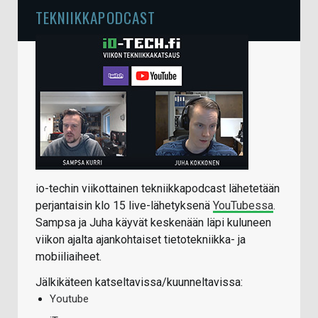
TEKNIIKKAPODCAST
io-techin viikottainen tekniikkapodcast lähetetään
perjantaisin klo 15 live-lähetyksenä
YouTubessa
.
Sampsa ja Juha käyvät keskenään läpi kuluneen
viikon ajalta ajankohtaiset tietotekniikka- ja
mobiiliaiheet.
Jälkikäteen katseltavissa/kuunneltavissa:
Youtube