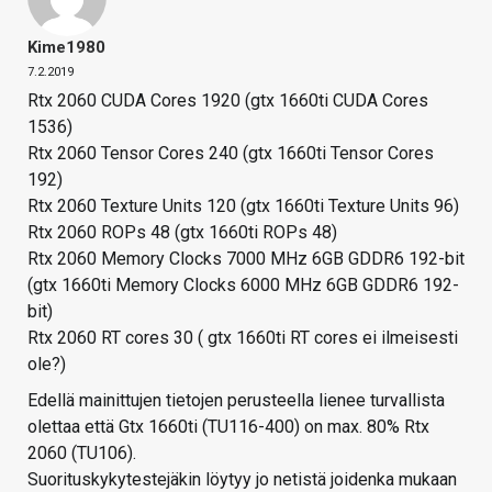
Kime1980
7.2.2019
Rtx 2060 CUDA Cores 1920 (gtx 1660ti CUDA Cores
1536)
Rtx 2060 Tensor Cores 240 (gtx 1660ti Tensor Cores
192)
Rtx 2060 Texture Units 120 (gtx 1660ti Texture Units 96)
Rtx 2060 ROPs 48 (gtx 1660ti ROPs 48)
Rtx 2060 Memory Clocks 7000 MHz 6GB GDDR6 192-bit
(gtx 1660ti Memory Clocks 6000 MHz 6GB GDDR6 192-
bit)
Rtx 2060 RT cores 30 ( gtx 1660ti RT cores ei ilmeisesti
ole?)
Edellä mainittujen tietojen perusteella lienee turvallista
olettaa että Gtx 1660ti (TU116-400) on max. 80% Rtx
2060 (TU106).
Suorituskykytestejäkin löytyy jo netistä joidenka mukaan