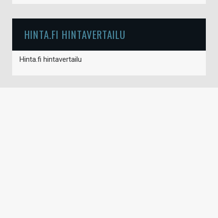
HINTA.FI HINTAVERTAILU
Hinta.fi hintavertailu