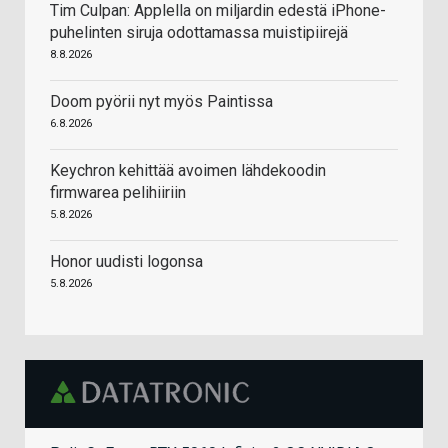
Tim Culpan: Applella on miljardin edestä iPhone-
puhelinten siruja odottamassa muistipiirejä
8.8.2026
Doom pyörii nyt myös Paintissa
6.8.2026
Keychron kehittää avoimen lähdekoodin
firmwarea pelihiiriin
5.8.2026
Honor uudisti logonsa
5.8.2026