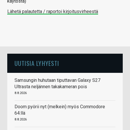
käytöstä)
Lähetä palautetta / raportoi kirjoitusvirheestä
UUTISIA LYHYESTI
Samsungin huhutaan tiputtavan Galaxy S27
Ultrasta neljännen takakameran pois
8.8.2026
Doom pyörii nyt (melkein) myös Commodore
64:llä
8.8.2026