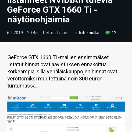
ARTIKKELIT
GeForce GTX 1660 Ti -
näytönohjaimia
VIDEOT
TECHBBS
6.2.2019 - 20:45
Petrus Laine
Tietotekniikka
12
TIETOA
HINTA.FI
GeForce GTX 1660 Ti -mallien ensimmäiset
listatut hinnat ovat aavistuksen ennakoitua
KAUPPA
korkeampia, sillä venäläiskauppojen hinnat ovat
verottomiksi muutettuina noin 300 euron
VAIHDA TEEMA
tuntumassa.
HAKU