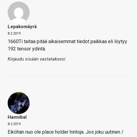
Lepakomäyrä
8.2.2019
1660Ti taitaa pitää aikaisemmat tiedot paikkaa eli löytyy
192 tensor ydintä.
Kirjaudu sisään vastataksesi
Hannibal
8.2.2019
Eiköhän nuo ole place holder hintoja. Jos joku uutinen /