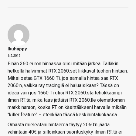
Ikuhappy
6.2.2019
Eihän 360 euron hinnassa olisi mitään järkeä. Tälläkin
hetkellä halvimmat RTX 2060:set liikkuvat tuohon hintaan.
Miksi ostaa GTX 1660 Ti, jos samalla hintaa saa RTX
2060:n, vaikka ray tracingiä ei haluaisikaan? Tässä on
ideaa vain jos 1660 Ti olisi RTX 2060:stä tehokkaampi
ilman RT:tä, mikä taas jättäisi RTX 2060:lle olemattoman
markkinaraon, koska RT on käsittääkseni harvalle mikään
"killer feature" – etenkään tässä keskihintaluokassa.
Omasta mielestäni hintaeroa täytyy 2060:n jäädä
vähintään 40€ ja silloinkaan suorituskyky ilman RT:tä ei