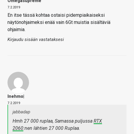
Omegasupreme
7.2.2019
En itse tässä kohtaa ostaisi pidempiaikaiseksi
näytönohjaimeksi enää vain 6Gt muistia sisältäviä
ohjaimia.
Kirjaudu sisään vastataksesi
Inehmo|
7.2.2019
jabbadap
Hmh 27 000 ruplaa, Samassa puljussa
RTX
2060
:nen lähtien 27 000 Ruplaa.