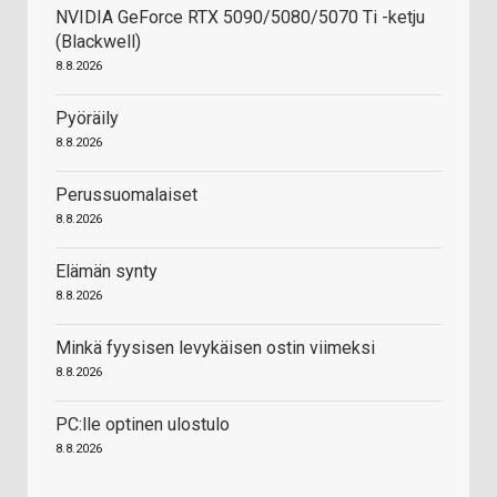
NVIDIA GeForce RTX 5090/5080/5070 Ti -ketju
(Blackwell)
8.8.2026
Pyöräily
8.8.2026
Perussuomalaiset
8.8.2026
Elämän synty
8.8.2026
Minkä fyysisen levykäisen ostin viimeksi
8.8.2026
PC:lle optinen ulostulo
8.8.2026