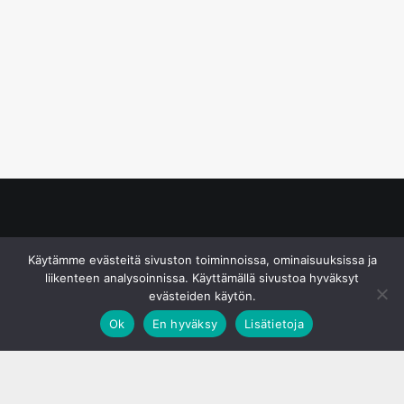
© S&J Media Oy
Käytämme evästeitä sivuston toiminnoissa, ominaisuuksissa ja
liikenteen analysoinnissa. Käyttämällä sivustoa hyväksyt
evästeiden käytön.
Ok
En hyväksy
Lisätietoja
;