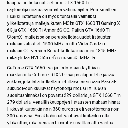
kauppa on listannut GeForce GTX 1660 Ti -
näytönohjaimia useammalta valmistajalta. Perusmallien
lisäksi listattuina oli myös tehtaalla valmiiksi
ylikellotettuja malleja, kuten MSI:n GTX 1660 Ti Gaming X
6G ja GTX 1660 Ti Armor 6G OC. Palitin GTX 1660 Ti
StormX -malleissa on peruskellotaajuudet listausten
mukaan vakiot eli 1500 MHz, mutta VideoCardzin
mukaan OC-version Boost-kellotaajuus olisi 1815 MHz,
mikä ylittää NVIDIAn referenssin 45 MHz:lla.
GeForce GTX 1660 -sarjan odotetaan täyttävän
markkinoilta GeForce RTX 20 -sarjan alapuolelle jäävää
aukkoa, jota tällä hetkellä miehittävät aiempaan Pascal-
sukupolveen kuuluvat näytönohjaimet. GTX 1660:n
suositushinnaksi on povattu 229 dollaria ja GTX 1660 Ti:n
279 dollaria. Venäläiskauppojen listausten mukaan hinnat
liikkuvat kuitenkin noin 360 eurossa eli verottomana noin
300 eurossa. Ennakkohinnat saattavat kuitenkin olla
yläkanttiin, eikä Venäjän hinnoittelu välttämättä vastaa