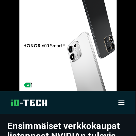
Ensimmäiset verkkokaupat
UUTISET
listanneet NVIDIAn tulevia