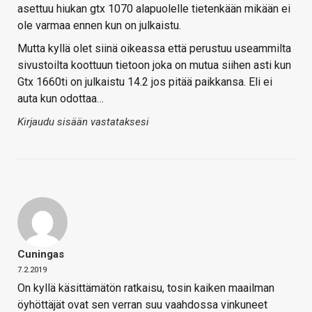
asettuu hiukan gtx 1070 alapuolelle tietenkään mikään ei
ole varmaa ennen kun on julkaistu.
Mutta kyllä olet siinä oikeassa että perustuu useammilta
sivustoilta koottuun tietoon joka on mutua siihen asti kun
Gtx 1660ti on julkaistu 14.2 jos pitää paikkansa. Eli ei
auta kun odottaa…
Kirjaudu sisään vastataksesi
Cuningas
7.2.2019
On kyllä käsittämätön ratkaisu, tosin kaiken maailman
öyhöttäjät ovat sen verran suu vaahdossa vinkuneet