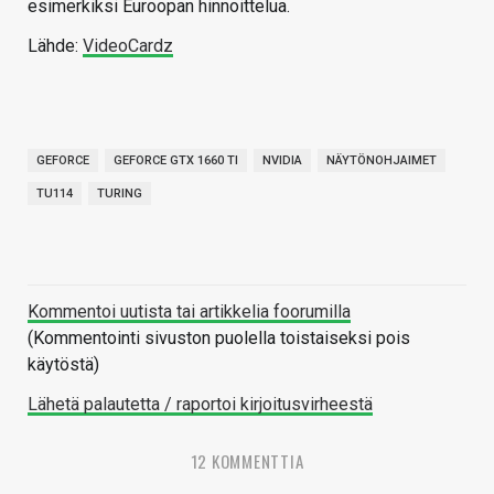
esimerkiksi Euroopan hinnoittelua.
Lähde:
VideoCardz
GEFORCE
GEFORCE GTX 1660 TI
NVIDIA
NÄYTÖNOHJAIMET
TU114
TURING
Kommentoi uutista tai artikkelia foorumilla
(Kommentointi sivuston puolella toistaiseksi pois
käytöstä)
Lähetä palautetta / raportoi kirjoitusvirheestä
12 KOMMENTTIA