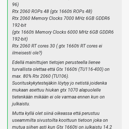
96)
Rtx 2060 ROPs 48 (gtx 1660ti ROPs 48)
Rtx 2060 Memory Clocks 7000 MHz 6GB GDDR6
192-bit
(gtx 1660ti Memory Clocks 6000 MHz 6GB GDDR6
192-bit)
Rtx 2060 RT cores 30 ( gtx 1660ti RT cores ei
ilmeisesti ole?)
Edellä mainittujen tietojen perusteella lienee
turvallista olettaa että Gtx 1660ti (TU116-400) on
max. 80% Rtx 2060 (TU106).
Suorituskykytestejäkin löytyy jo netistä joidenka
mukaan asettuu hiukan gtx 1070 alapuolelle
tietenkään mikään ei ole varmaa ennen kun on
julkaistu.
Mutta kyllä olet siinä oikeassa että perustuu
useammilta sivustoilta koottuun tietoon joka on
mutua siihen asti kun Gtx 1660ti on julkaistu 14.2