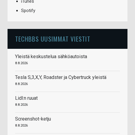
iTunes
Spotify
TECHBBS UUSIMMAT VIESTIT
Yleistä keskustelua sähköautoista
8.8.2026
Tesla S,3,X,Y, Roadster ja Cybertruck yleistä
8.8.2026
Lidl:n ruuat
8.8.2026
Screenshot-ketju
8.8.2026