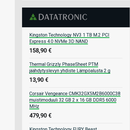
Kingston Technology NV3 1 TB M.2 PCI
Express 4.0 NVMe 3D NAND
158,90 €
Thermal Grizzly PhaseSheet PTM
jäähdytyslevyn yhdiste Lämpöalusta 2 g
13,90 €
Corsair Vengeance CMK32GX5M2B6000C38
muistimoduuli 32 GB 2 x 16 GB DDR5 6000
MHz
479,90 €
Kingston Technology FURY Beast