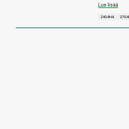
Lue lisää
24G4HA
27G