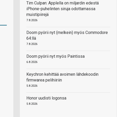
Tim Culpan: Applella on miljardin edestä
iPhone-puhelinten siruja odottamassa
muistipiirejä
7.8.2026
Doom pyörii nyt (melkein) myös Commodore
64:llä
7.8.2026
Doom pyörii nyt myös Paintissa
6.8.2026
Keychron kehittää avoimen lähdekoodin
firmwarea pelihiiriin
5.8.2026
Honor uudisti logonsa
5.8.2026