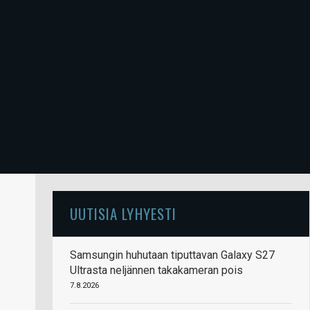
UUTISIA LYHYESTI
Samsungin huhutaan tiputtavan Galaxy S27
Ultrasta neljännen takakameran pois
7.8.2026