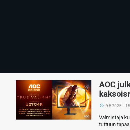
AOC jul
kaksoisr
9.5.2025 - 15
Valmistaja ku
tuttuun tapaa