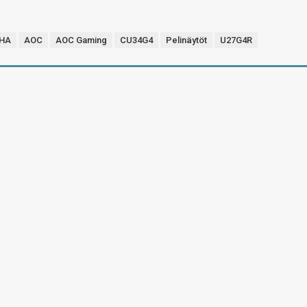
4HA
AOC
AOC Gaming
CU34G4
Pelinäytöt
U27G4R