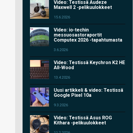
Video: Testissä Audeze
Maxwell 2 -pelikuulokkeet
15.6.2026
Video: io-techin
messuosastoraportit
Computex 2026 -tapahtumasta
3.6.2026
Video: Testissä Keychron K2 HE
All-Wood
13.4.2026
Uusi artikkeli & video: Testissä
Google Pixel 10a
9.3.2026
Video: Testissä Asus ROG
Kithara -pelikuulokkeet
11.2.2026