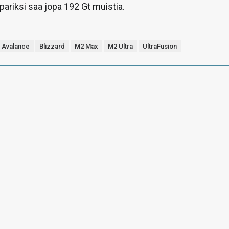
pariksi saa jopa 192 Gt muistia.
Avalance
Blizzard
M2 Max
M2 Ultra
UltraFusion