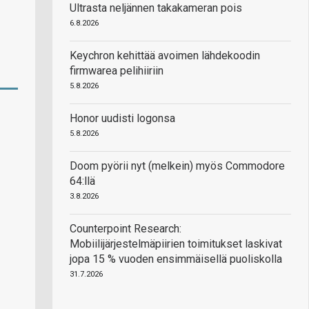
Ultrasta neljännen takakameran pois
6.8.2026
Keychron kehittää avoimen lähdekoodin
firmwarea pelihiiriin
5.8.2026
Honor uudisti logonsa
5.8.2026
Doom pyörii nyt (melkein) myös Commodore
64:llä
3.8.2026
Counterpoint Research:
Mobiilijärjestelmäpiirien toimitukset laskivat
jopa 15 % vuoden ensimmäisellä puoliskolla
31.7.2026