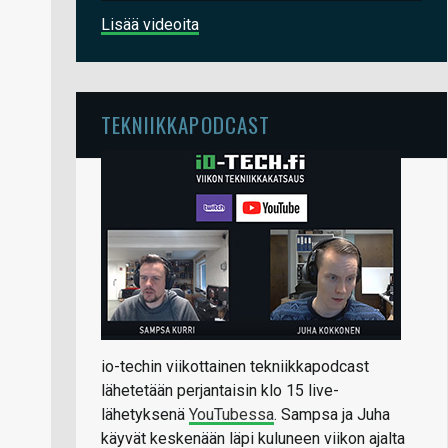
Lisää videoita
TEKNIIKKAPODCAST
io-techin viikottainen tekniikkapodcast
lähetetään perjantaisin klo 15 live-
lähetyksenä
YouTubessa
. Sampsa ja Juha
käyvät keskenään läpi kuluneen viikon ajalta