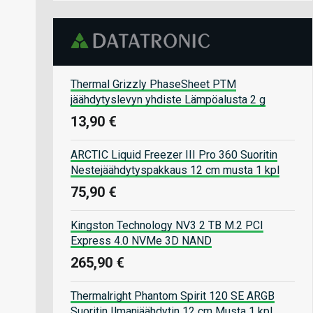
Thermal Grizzly PhaseSheet PTM
jäähdytyslevyn yhdiste Lämpöalusta 2 g
13,90 €
ARCTIC Liquid Freezer III Pro 360 Suoritin
Nestejäähdytyspakkaus 12 cm musta 1 kpl
75,90 €
Kingston Technology NV3 2 TB M.2 PCI
Express 4.0 NVMe 3D NAND
265,90 €
Thermalright Phantom Spirit 120 SE ARGB
Suoritin Ilmanjäähdytin 12 cm Musta 1 kpl