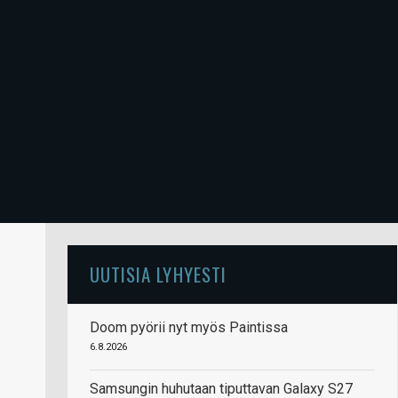
UUTISIA LYHYESTI
Doom pyörii nyt myös Paintissa
6.8.2026
Samsungin huhutaan tiputtavan Galaxy S27