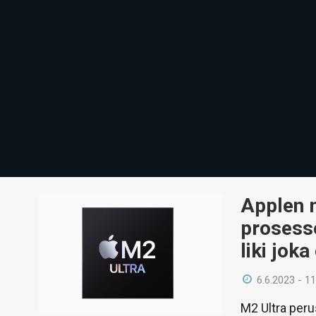
Applen 
prosess
liki jok
6.6.2023 - 11
M2 Ultra peru