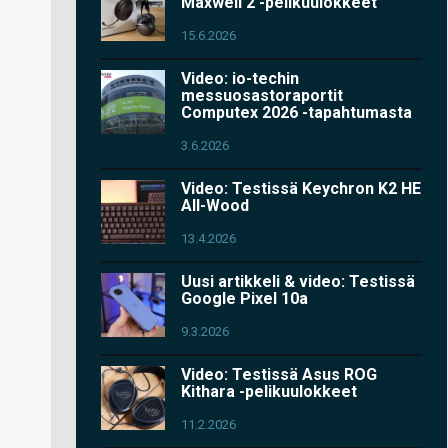
Maxwell 2 -pelikuulokkeet
15.6.2026
Video: io-techin
messuosastoraportit
Computex 2026 -tapahtumasta
3.6.2026
Video: Testissä Keychron K2 HE
All-Wood
13.4.2026
Uusi artikkeli & video: Testissä
Google Pixel 10a
9.3.2026
Video: Testissä Asus ROG
Kithara -pelikuulokkeet
11.2.2026