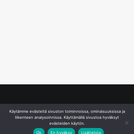
© S&J Media Oy
Käytämme evästeitä sivuston toiminnoissa, ominaisuuksissa ja
liikenteen analysoinnissa. Käyttämällä sivustoa hyväksyt
evästeiden käytön.
Ok
En hyväksy
Lisätietoja