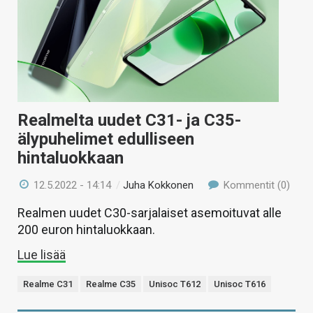
KAUPPA
VAIHDA TEEMA
HAKU
Realmelta uudet C31- ja C35-
älypuhelimet edulliseen
hintaluokkaan
12.5.2022 - 14:14
/
Juha Kokkonen
Kommentit (0)
Realmen uudet C30-sarjalaiset asemoituvat alle
200 euron hintaluokkaan.
Lue lisää
Realme C31
Realme C35
Unisoc T612
Unisoc T616