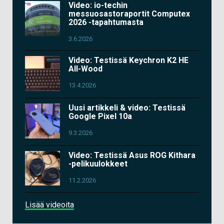
Video: io-techin
messuosastoraportit Computex
2026 -tapahtumasta
3.6.2026
Video: Testissä Keychron K2 HE
All-Wood
13.4.2026
Uusi artikkeli & video: Testissä
Google Pixel 10a
9.3.2026
Video: Testissä Asus ROG Kithara
-pelikuulokkeet
11.2.2026
Lisää videoita