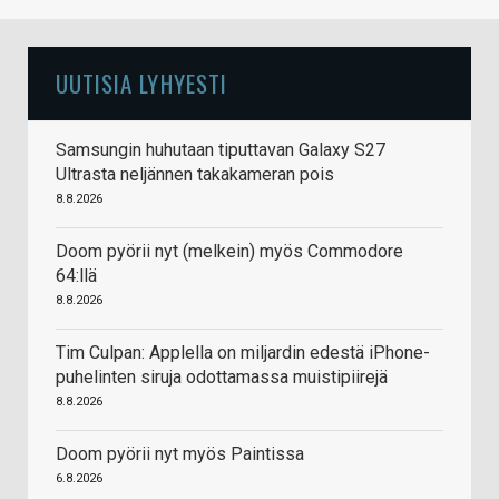
UUTISIA LYHYESTI
Samsungin huhutaan tiputtavan Galaxy S27
Ultrasta neljännen takakameran pois
8.8.2026
Doom pyörii nyt (melkein) myös Commodore
64:llä
8.8.2026
Tim Culpan: Applella on miljardin edestä iPhone-
puhelinten siruja odottamassa muistipiirejä
8.8.2026
Doom pyörii nyt myös Paintissa
6.8.2026