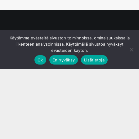
© S&J Media Oy
Käytämme evästeitä sivuston toiminnoissa, ominaisuuksissa ja
liikenteen analysoinnissa. Käyttämällä sivustoa hyväksyt
evästeiden käytön.
Ok
En hyväksy
Lisätietoja
;