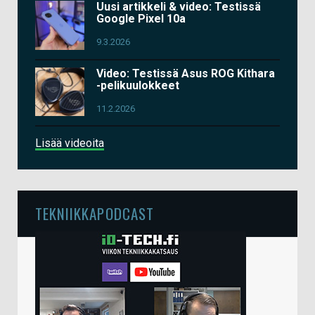
Uusi artikkeli & video: Testissä
Google Pixel 10a
9.3.2026
Video: Testissä Asus ROG Kithara
-pelikuulokkeet
11.2.2026
Lisää videoita
TEKNIIKKAPODCAST