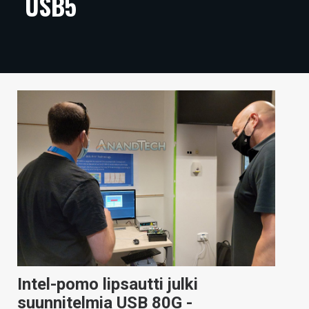
USB5
ARTIKKELIT
VIDEOT
TECHBBS
TIETOA
HINTA.FI
KAUPPA
VAIHDA TEEMA
HAKU
Intel-pomo lipsautti julki
suunnitelmia USB 80G -