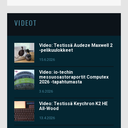
VIDEOT
Video: Testissä Audeze Maxwell 2
-pelikuulokkeet
15.6.2026
Video: io-techin
messuosastoraportit Computex
2026 -tapahtumasta
3.6.2026
Video: Testissä Keychron K2 HE
All-Wood
13.4.2026