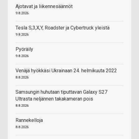
Ajotavat ja liikennesäännöt
9.8.2026
Tesla S,3,X,Y, Roadster ja Cybertruck yleistä
9.8.2026
Pyöräily
9.8.2026
Venäjä hyökkäsi Ukrainaan 24. helmikuuta 2022
8.8.2026
Samsungin huhutaan tiputtavan Galaxy S27
Ultrasta neljännen takakameran pois
8.8.2026
Rannekelloja
8.8.2026