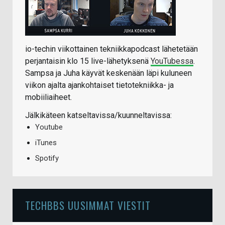
io-techin viikottainen tekniikkapodcast lähetetään
perjantaisin klo 15 live-lähetyksenä
YouTubessa
.
Sampsa ja Juha käyvät keskenään läpi kuluneen
viikon ajalta ajankohtaiset tietotekniikka- ja
mobiiliaiheet.
Jälkikäteen katseltavissa/kuunneltavissa:
Youtube
iTunes
Spotify
TECHBBS UUSIMMAT VIESTIT