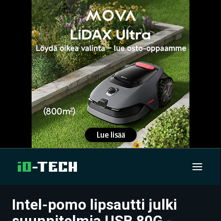
Intel-pomo lipsautti julki
UUTISET
suunnitelmia USB 80G -