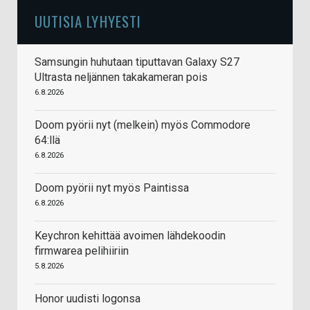
UUTISIA LYHYESTI
Samsungin huhutaan tiputtavan Galaxy S27
Ultrasta neljännen takakameran pois
6.8.2026
Doom pyörii nyt (melkein) myös Commodore
64:llä
6.8.2026
Doom pyörii nyt myös Paintissa
6.8.2026
Keychron kehittää avoimen lähdekoodin
firmwarea pelihiiriin
5.8.2026
Honor uudisti logonsa