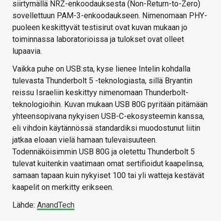
siirtymällä NRZ-enkoodauksesta (Non-Return-to-Zero)
sovellettuun PAM-3-enkoodaukseen. Nimenomaan PHY-
puoleen keskittyvät testisirut ovat kuvan mukaan jo
toiminnassa laboratorioissa ja tulokset ovat olleet
lupaavia.
Vaikka puhe on USB:sta, kyse lienee Intelin kohdalla
tulevasta Thunderbolt 5 -teknologiasta, sillä Bryantin
reissu Israeliin keskittyy nimenomaan Thunderbolt-
teknologioihin. Kuvan mukaan USB 80G pyritään pitämään
yhteensopivana nykyisen USB-C-ekosysteemin kanssa,
eli vihdoin käytännössä standardiksi muodostunut liitin
jatkaa eloaan vielä hamaan tulevaisuuteen.
Todennäköisimmin USB 80G ja oletettu Thunderbolt 5
tulevat kuitenkin vaatimaan omat sertifioidut kaapelinsa,
samaan tapaan kuin nykyiset 100 tai yli watteja kestävät
kaapelit on merkitty erikseen.
Lähde:
AnandTech