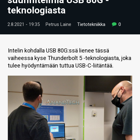
ARTIKKELIT
teknologiasta
VIDEOT
2.8.2021 - 19:35
Petrus Laine
Tietotekniikka
0
TECHBBS
TIETOA
Intelin kohdalla USB 80G:ssä lienee tässä
vaiheessa kyse Thunderbolt 5 -teknologiasta, joka
HINTA.FI
tulee hyödyntämään tuttua USB-C-liitäntää.
KAUPPA
VAIHDA TEEMA
HAKU