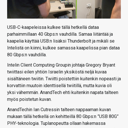
USB-C-kaapeleissa kulkee tällä hetkellä dataa
parhaimmillaan 40 Gbps:n vauhdilla. Samaa liitäntää ja
kaapelia käyttää USB:n lisäksi Thunderbolt ja mikäli se
Intelistä on kiinni, kulkee samassa kaapelissa pian dataa
80 Gbps:n vauhdilla.
Intelin Client Computing Groupin johtaja Gregory Bryant
twiittasi eilen yhtiön Israelin yksiköstä neljä kuvaa
sisältäneen twiitin. Twiitti poistettiin kuitenkin nopeasti ja
korvattiin muutoin identtisellä twiitillä, mutta kuvia oli
yksi vähemmän. AnandTech ehti kuitenkin napata talteen
myös poistetun kuvan.
AnandTechin Ian Cutressin talteen nappaaman kuvan
mukaan tällä hetkellä on kehitteillä 80 Gbps:n ”USB 80G”
PHY-teknologia. Tuplanopeutta ollaan hakemassa