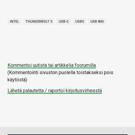
INTEL
THUNDERBOLT 5
USB-C
USB5
USB 80G
Kommentoi uutista tai artikkelia foorumilla
(Kommentointi sivuston puolella toistakseksi pois
käytöstä)
Lähetä palautetta / raportoi kirjoitusvirheestä