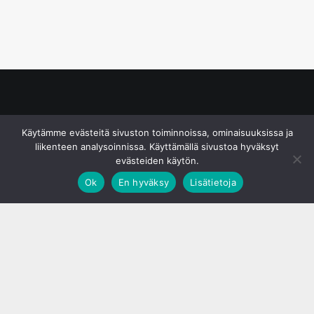
© S&J Media Oy
Käytämme evästeitä sivuston toiminnoissa, ominaisuuksissa ja
liikenteen analysoinnissa. Käyttämällä sivustoa hyväksyt
evästeiden käytön.
Ok
En hyväksy
Lisätietoja
;