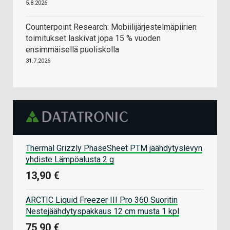
5.8.2026
Counterpoint Research: Mobiilijärjestelmäpiirien
toimitukset laskivat jopa 15 % vuoden
ensimmäisellä puoliskolla
31.7.2026
Thermal Grizzly PhaseSheet PTM jäähdytyslevyn
yhdiste Lämpöalusta 2 g
13,90 €
ARCTIC Liquid Freezer III Pro 360 Suoritin
Nestejäähdytyspakkaus 12 cm musta 1 kpl
75,90 €