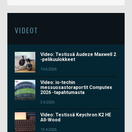
VIDEOT
Video: Testissä Audeze Maxwell 2
-pelikuulokkeet
15.6.2026
Video: io-techin
messuosastoraportit Computex
2026 -tapahtumasta
3.6.2026
Video: Testissä Keychron K2 HE
All-Wood
13.4.2026