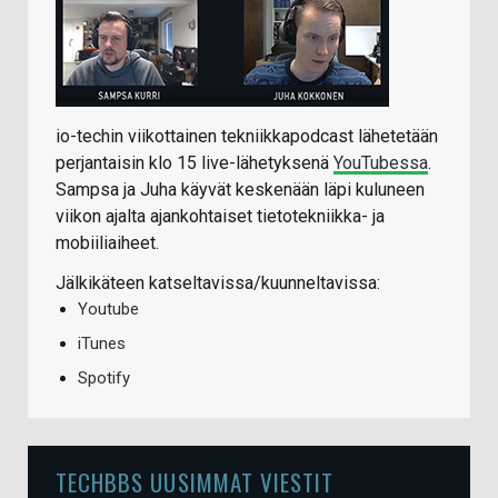
io-techin viikottainen tekniikkapodcast lähetetään
perjantaisin klo 15 live-lähetyksenä
YouTubessa
.
Sampsa ja Juha käyvät keskenään läpi kuluneen
viikon ajalta ajankohtaiset tietotekniikka- ja
mobiiliaiheet.
Jälkikäteen katseltavissa/kuunneltavissa:
Youtube
iTunes
Spotify
TECHBBS UUSIMMAT VIESTIT