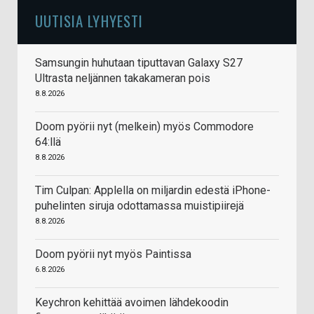
UUTISIA LYHYESTI
Samsungin huhutaan tiputtavan Galaxy S27
Ultrasta neljännen takakameran pois
8.8.2026
Doom pyörii nyt (melkein) myös Commodore
64:llä
8.8.2026
Tim Culpan: Applella on miljardin edestä iPhone-
puhelinten siruja odottamassa muistipiirejä
8.8.2026
Doom pyörii nyt myös Paintissa
6.8.2026
Keychron kehittää avoimen lähdekoodin