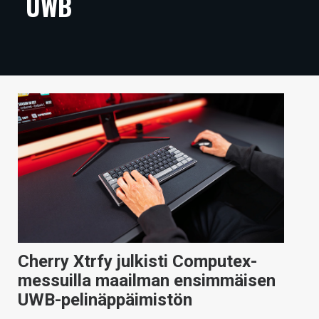
UWB
ARTIKKELIT
VIDEOT
TECHBBS
TIETOA
HINTA.FI
KAUPPA
VAIHDA TEEMA
Cherry Xtrfy julkisti Computex-
HAKU
messuilla maailman ensimmäisen
UWB-pelinäppäimistön