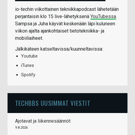
io-techin viikottainen tekniikkapodcast lähetetään
perjantaisin klo 15 live-lähetyksenä
YouTubessa
.
Sampsa ja Juha käyvät keskenään läpi kuluneen
viikon ajalta ajankohtaiset tietotekniikka- ja
mobiiliaiheet.
Jälkikäteen katseltavissa/kuunneltavissa:
Youtube
iTunes
Spotify
TECHBBS UUSIMMAT VIESTIT
Ajotavat ja liikennesäännöt
9.8.2026