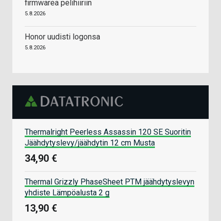
firmwarea pelihiiriin
5.8.2026
Honor uudisti logonsa
5.8.2026
Thermalright Peerless Assassin 120 SE Suoritin
Jäähdytyslevy/jäähdytin 12 cm Musta
34,90 €
Thermal Grizzly PhaseSheet PTM jäähdytyslevyn
yhdiste Lämpöalusta 2 g
13,90 €