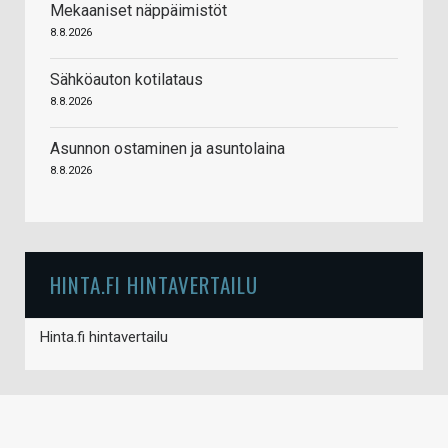
Mekaaniset näppäimistöt
8.8.2026
Sähköauton kotilataus
8.8.2026
Asunnon ostaminen ja asuntolaina
8.8.2026
HINTA.FI HINTAVERTAILU
Hinta.fi hintavertailu