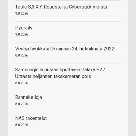
Tesla S,3,X,Y, Roadster ja Cybertruck yleistä
9.8.2026
Pyöräily
9.8.2026
Venäjä hyökkäsi Ukrainaan 24. helmikuuta 2022
8.8.2026
Samsungin huhutaan tiputtavan Galaxy S27
Ultrasta neljännen takakameran pois
8.8.2026
Rannekelloja
8.8.2026
NAS rakentelut
8.8.2026