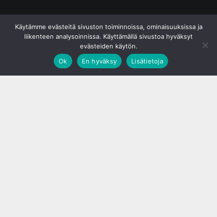
© S&J Media Oy
Käytämme evästeitä sivuston toiminnoissa, ominaisuuksissa ja
liikenteen analysoinnissa. Käyttämällä sivustoa hyväksyt
evästeiden käytön.
Ok
En hyväksy
Lisätietoja
;