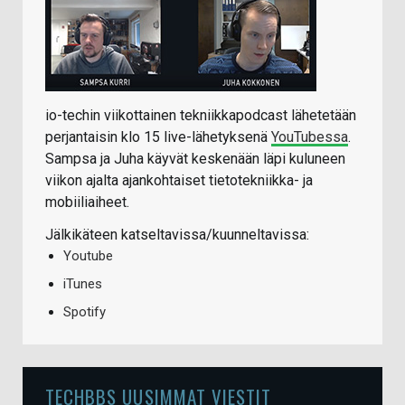
io-techin viikottainen tekniikkapodcast lähetetään
perjantaisin klo 15 live-lähetyksenä
YouTubessa
.
Sampsa ja Juha käyvät keskenään läpi kuluneen
viikon ajalta ajankohtaiset tietotekniikka- ja
mobiiliaiheet.
Jälkikäteen katseltavissa/kuunneltavissa:
Youtube
iTunes
Spotify
TECHBBS UUSIMMAT VIESTIT