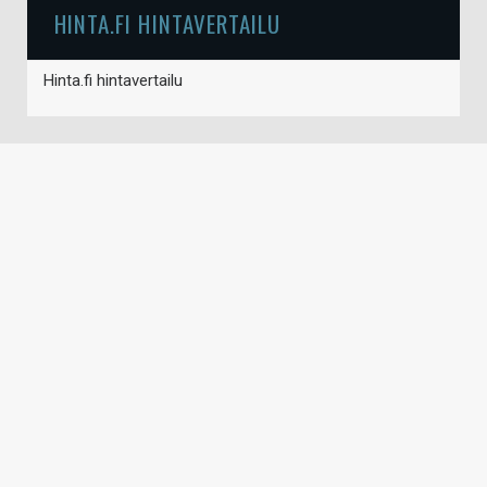
HINTA.FI HINTAVERTAILU
Hinta.fi hintavertailu