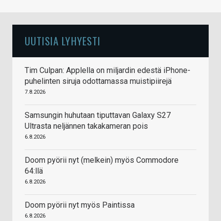
UUTISIA LYHYESTI
Tim Culpan: Applella on miljardin edestä iPhone-
puhelinten siruja odottamassa muistipiirejä
7.8.2026
Samsungin huhutaan tiputtavan Galaxy S27
Ultrasta neljännen takakameran pois
6.8.2026
Doom pyörii nyt (melkein) myös Commodore
64:llä
6.8.2026
Doom pyörii nyt myös Paintissa
6.8.2026