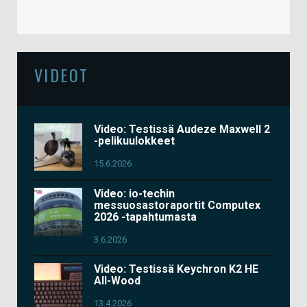
VIDEOT
Video: Testissä Audeze Maxwell 2
-pelikuulokkeet
15.6.2026
Video: io-techin
messuosastoraportit Computex
2026 -tapahtumasta
3.6.2026
Video: Testissä Keychron K2 HE
All-Wood
13.4.2026