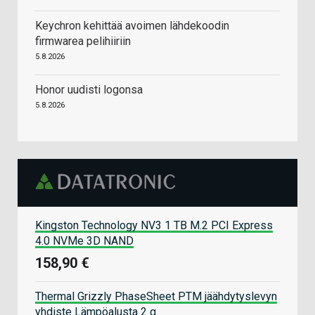
Keychron kehittää avoimen lähdekoodin
firmwarea pelihiiriin
5.8.2026
Honor uudisti logonsa
5.8.2026
Kingston Technology NV3 1 TB M.2 PCI Express
4.0 NVMe 3D NAND
158,90 €
Thermal Grizzly PhaseSheet PTM jäähdytyslevyn
yhdiste Lämpöalusta 2 g