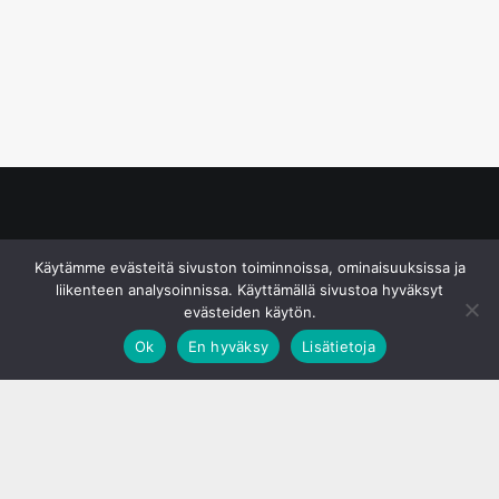
© S&J Media Oy
Käytämme evästeitä sivuston toiminnoissa, ominaisuuksissa ja
liikenteen analysoinnissa. Käyttämällä sivustoa hyväksyt
evästeiden käytön.
Ok
En hyväksy
Lisätietoja
;