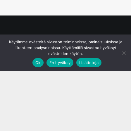
© S&J Media Oy
Käytämme evästeitä sivuston toiminnoissa, ominaisuuksissa ja
liikenteen analysoinnissa. Käyttämällä sivustoa hyväksyt
evästeiden käytön.
Ok
En hyväksy
Lisätietoja
;