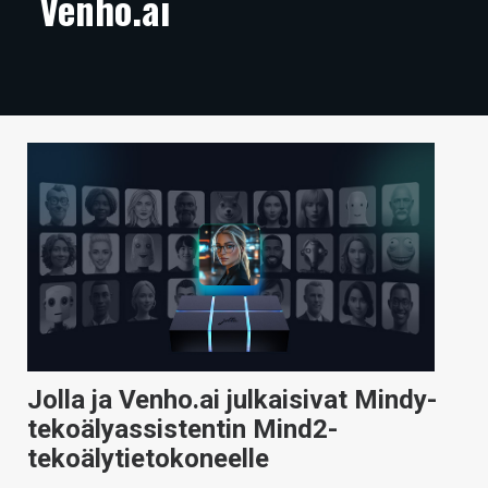
Venho.ai
ARTIKKELIT
VIDEOT
TECHBBS
TIETOA
HINTA.FI
KAUPPA
VAIHDA TEEMA
Jolla ja Venho.ai julkaisivat Mindy-
HAKU
tekoälyassistentin Mind2-
tekoälytietokoneelle