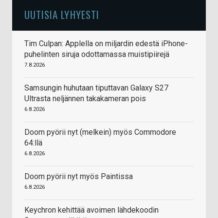
UUTISIA LYHYESTI
Tim Culpan: Applella on miljardin edestä iPhone-
puhelinten siruja odottamassa muistipiirejä
7.8.2026
Samsungin huhutaan tiputtavan Galaxy S27
Ultrasta neljännen takakameran pois
6.8.2026
Doom pyörii nyt (melkein) myös Commodore
64:llä
6.8.2026
Doom pyörii nyt myös Paintissa
6.8.2026
Keychron kehittää avoimen lähdekoodin