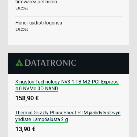
firmwarea pelihiiriin
5.8.2026
Honor uudisti logonsa
5.8.2026
Kingston Technology NV3 1 TB M.2 PCI Express
4.0 NVMe 3D NAND
158,90 €
Thermal Grizzly PhaseSheet PTM jäähdytyslevyn
yhdiste Lämpöalusta 2 g
13,90 €