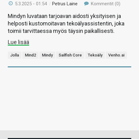
5.3.2025 - 01:54
/
Petrus Laine
Kommentit (0)
Mindyn luvataan tarjoavan aidosti yksityisen ja
helposti kustomoitavan tekoälyassistentin, joka
toimii tarvittaessa myös täysin paikallisesti.
Lue lisää
Jolla
Mind2
Mindy
Sailfish Core
Tekoäly
Venho.ai