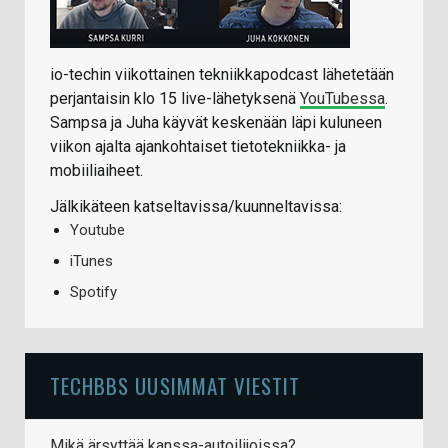
io-techin viikottainen tekniikkapodcast lähetetään
perjantaisin klo 15 live-lähetyksenä
YouTubessa
.
Sampsa ja Juha käyvät keskenään läpi kuluneen
viikon ajalta ajankohtaiset tietotekniikka- ja
mobiiliaiheet.
Jälkikäteen katseltavissa/kuunneltavissa:
Youtube
iTunes
Spotify
TECHBBS UUSIMMAT VIESTIT
Mikä ärsyttää kanssa-autoilijoissa?