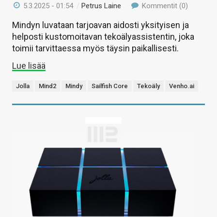
5.3.2025 - 01:54
/
Petrus Laine
Kommentit (0)
Mindyn luvataan tarjoavan aidosti yksityisen ja
helposti kustomoitavan tekoälyassistentin, joka
toimii tarvittaessa myös täysin paikallisesti.
Lue lisää
Jolla
Mind2
Mindy
Sailfish Core
Tekoäly
Venho.ai