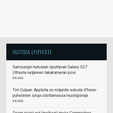
UUTISIA LYHYESTI
Samsungin huhutaan tiputtavan Galaxy S27
Ultrasta neljännen takakameran pois
8.8.2026
Tim Culpan: Applella on miljardin edestä iPhone-
puhelinten siruja odottamassa muistipiirejä
8.8.2026
Doom pyörii nyt (melkein) myös Commodore