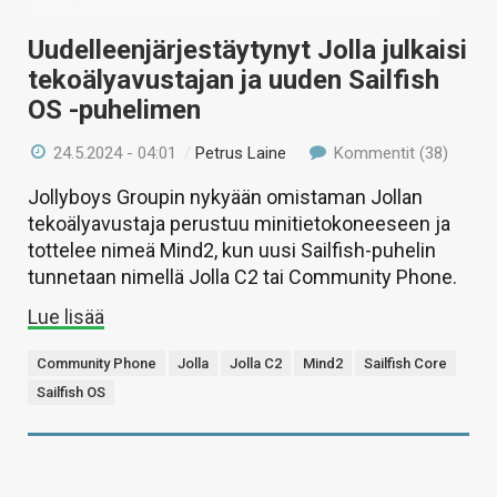
Uudelleenjärjestäytynyt Jolla julkaisi
tekoälyavustajan ja uuden Sailfish
OS -puhelimen
24.5.2024 - 04:01
/
Petrus Laine
Kommentit (38)
Jollyboys Groupin nykyään omistaman Jollan
tekoälyavustaja perustuu minitietokoneeseen ja
tottelee nimeä Mind2, kun uusi Sailfish-puhelin
tunnetaan nimellä Jolla C2 tai Community Phone.
Lue lisää
Community Phone
Jolla
Jolla C2
Mind2
Sailfish Core
Sailfish OS