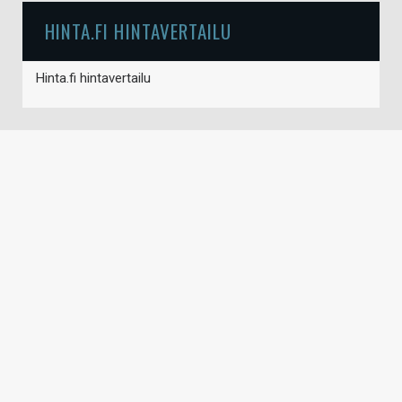
HINTA.FI HINTAVERTAILU
Hinta.fi hintavertailu