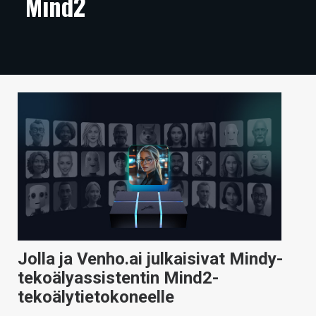
Mind2
ARTIKKELIT
VIDEOT
TECHBBS
TIETOA
HINTA.FI
KAUPPA
VAIHDA TEEMA
Jolla ja Venho.ai julkaisivat Mindy-
HAKU
tekoälyassistentin Mind2-
tekoälytietokoneelle