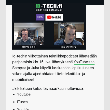
io-techin viikottainen tekniikkapodcast lähetetään
perjantaisin klo 15 live-lähetyksenä
YouTubessa
.
Sampsa ja Juha käyvät keskenään läpi kuluneen
viikon ajalta ajankohtaiset tietotekniikka- ja
mobiiliaiheet.
Jälkikäteen katseltavissa/kuunneltavissa:
Youtube
iTunes
Spotify