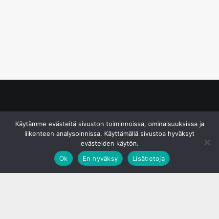
© S&J Media Oy
Käytämme evästeitä sivuston toiminnoissa, ominaisuuksissa ja
liikenteen analysoinnissa. Käyttämällä sivustoa hyväksyt
evästeiden käytön.
Ok
En hyväksy
Lisätietoja
;