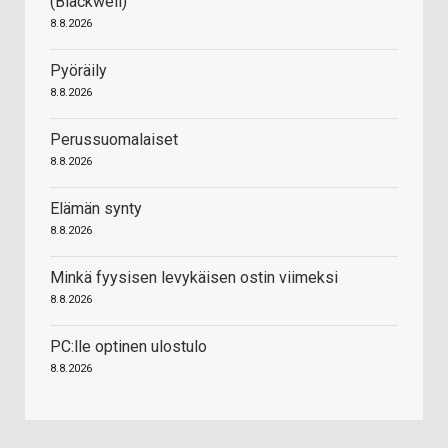
(Blackwell)
8.8.2026
Pyöräily
8.8.2026
Perussuomalaiset
8.8.2026
Elämän synty
8.8.2026
Minkä fyysisen levykäisen ostin viimeksi
8.8.2026
PC:lle optinen ulostulo
8.8.2026