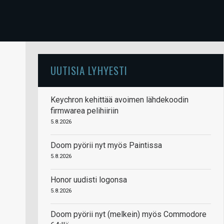
UUTISIA LYHYESTI
Keychron kehittää avoimen lähdekoodin
firmwarea pelihiiriin
5.8.2026
Doom pyörii nyt myös Paintissa
5.8.2026
Honor uudisti logonsa
5.8.2026
Doom pyörii nyt (melkein) myös Commodore