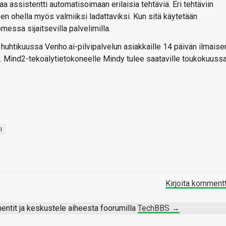
aa assistentti automatisoimaan erilaisia tehtäviä. Eri tehtäviin
sen ohella myös valmiiksi ladattaviksi. Kun sitä käytetään
essa sijaitsevilla palvelimilla.
huhtikuussa Venho.ai-pilvipalvelun asiakkaille 14 päivän ilmaise
. Mind2-tekoälytietokoneelle Mindy tulee saataville toukokuussa
I
Kirjoita komment
ntit ja keskustele aiheesta foorumilla
TechBBS →