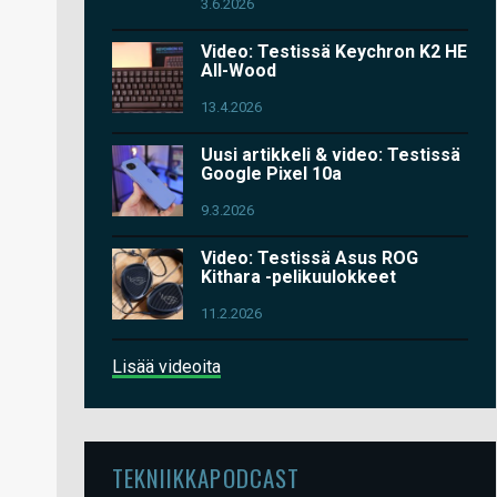
3.6.2026
Video: Testissä Keychron K2 HE
All-Wood
13.4.2026
Uusi artikkeli & video: Testissä
Google Pixel 10a
9.3.2026
Video: Testissä Asus ROG
Kithara -pelikuulokkeet
11.2.2026
Lisää videoita
TEKNIIKKAPODCAST