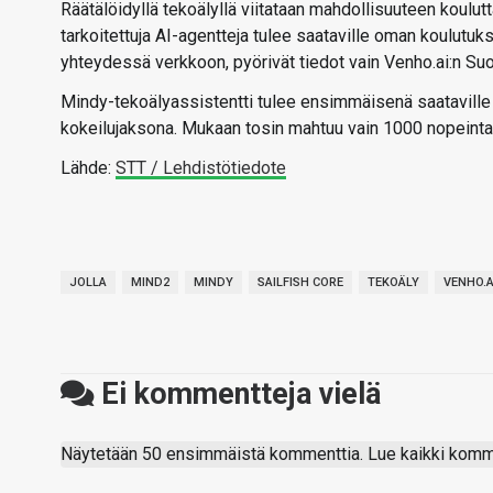
Räätälöidyllä tekoälyllä viitataan mahdollisuuteen koulutt
tarkoitettuja AI-agentteja tulee saataville oman koulutuk
yhteydessä verkkoon, pyörivät tiedot vain Venho.ai:n Suom
Mindy-tekoälyassistentti tulee ensimmäisenä saataville 
kokeilujaksona. Mukaan tosin mahtuu vain 1000 nopeinta
Lähde:
STT / Lehdistötiedote
JOLLA
MIND2
MINDY
SAILFISH CORE
TEKOÄLY
VENHO.A
Ei kommentteja vielä
Näytetään 50 ensimmäistä kommenttia. Lue kaikki komme