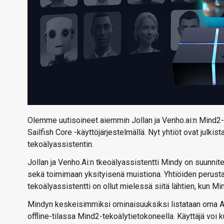
Olemme uutisoineet aiemmin Jollan ja Venho.ai:n Mind2-te
Sailfish Core -käyttöjärjestelmällä. Nyt yhtiöt ovat ju
tekoälyassistentin.
Jollan ja Venho.Ai:n tkeoälyassistentti Mindy on suunnit
sekä toimimaan yksityisenä muistiona. Yhtiöiden perusta
tekoälyassistentti on ollut mielessä siitä lähtien, kun Mi
Mindyn keskeisimmiksi ominaisuuksiksi listataan oma AI-a
offline-tilassa Mind2-tekoälytietokoneella. Käyttäjä voi 