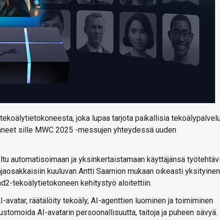
koälytietokoneesta, joka lupaa tarjota paikallisia tekoälypalvelu
lkistaneet sille MWC 2025 -messujen yhteydessä uuden
eltu automatisoimaan ja yksinkertaistamaan käyttäjänsä työtehtäv
jaosakkaisiin kuuluvan Antti Saarnion mukaan oikeasti yksityinen
nd2-tekoälytietokoneen kehitystyö aloitettiin.
vatar, räätälöity tekoäly, AI-agenttien luominen ja toimiminen
kustomoida AI-avatarin persoonallisuutta, taitoja ja puheen sävyä.