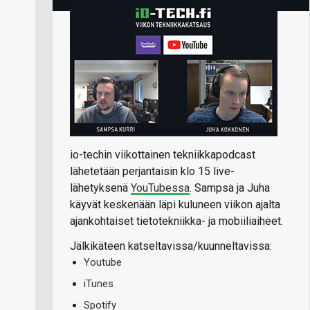
io-techin viikottainen tekniikkapodcast
lähetetään perjantaisin klo 15 live-
lähetyksenä
YouTubessa
. Sampsa ja Juha
käyvät keskenään läpi kuluneen viikon ajalta
ajankohtaiset tietotekniikka- ja mobiiliaiheet.
Jälkikäteen katseltavissa/kuunneltavissa:
Youtube
iTunes
Spotify