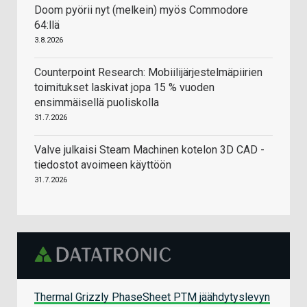
Doom pyörii nyt (melkein) myös Commodore
64:llä
3.8.2026
Counterpoint Research: Mobiilijärjestelmäpiirien
toimitukset laskivat jopa 15 % vuoden
ensimmäisellä puoliskolla
31.7.2026
Valve julkaisi Steam Machinen kotelon 3D CAD -
tiedostot avoimeen käyttöön
31.7.2026
Thermal Grizzly PhaseSheet PTM jäähdytyslevyn