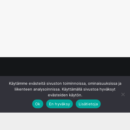
© S&J Media Oy
Käytämme evästeitä sivuston toiminnoissa, ominaisuuksissa ja
liikenteen analysoinnissa. Käyttämällä sivustoa hyväksyt
evästeiden käytön.
Ok
En hyväksy
Lisätietoja
;