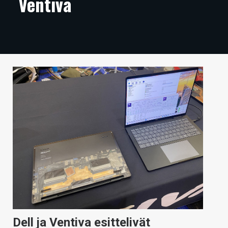
Ventiva
ARTIKKELIT
VIDEOT
TECHBBS
TIETOA
HINTA.FI
KAUPPA
VAIHDA TEEMA
HAKU
Dell ja Ventiva esittelivät