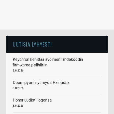
UUTISIA LYHYESTI
Keychron kehittää avoimen lähdekoodin
firmwarea pelihiiriin
5.8.2026
Doom pyörii nyt myös Paintissa
5.8.2026
Honor uudisti logonsa
5.8.2026