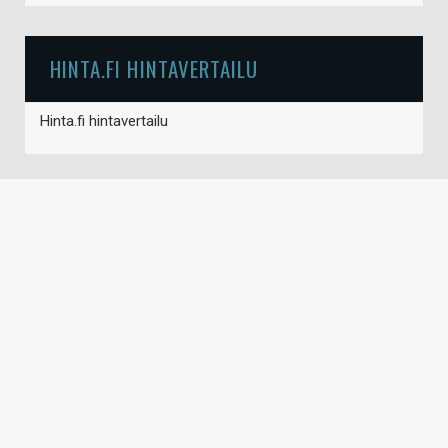
HINTA.FI HINTAVERTAILU
Hinta.fi hintavertailu