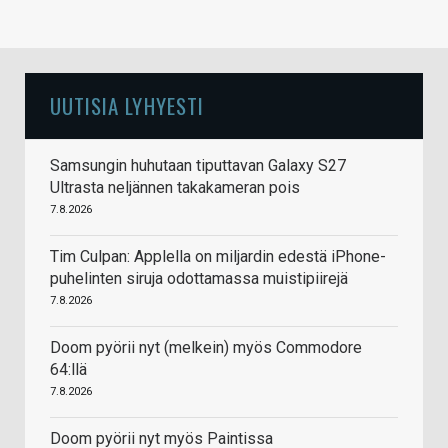
UUTISIA LYHYESTI
Samsungin huhutaan tiputtavan Galaxy S27
Ultrasta neljännen takakameran pois
7.8.2026
Tim Culpan: Applella on miljardin edestä iPhone-
puhelinten siruja odottamassa muistipiirejä
7.8.2026
Doom pyörii nyt (melkein) myös Commodore
64:llä
7.8.2026
Doom pyörii nyt myös Paintissa