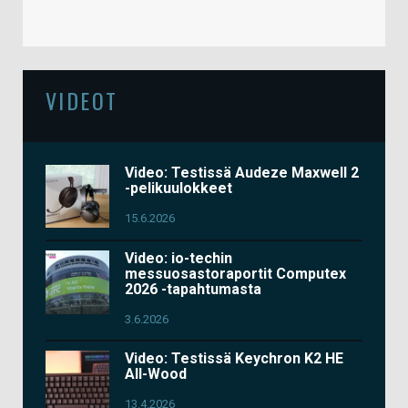
VIDEOT
Video: Testissä Audeze Maxwell 2
-pelikuulokkeet
15.6.2026
Video: io-techin
messuosastoraportit Computex
2026 -tapahtumasta
3.6.2026
Video: Testissä Keychron K2 HE
All-Wood
13.4.2026