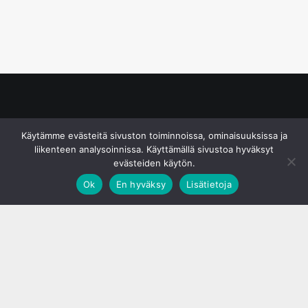
© S&J Media Oy
Käytämme evästeitä sivuston toiminnoissa, ominaisuuksissa ja
liikenteen analysoinnissa. Käyttämällä sivustoa hyväksyt
evästeiden käytön.
Ok
En hyväksy
Lisätietoja
;