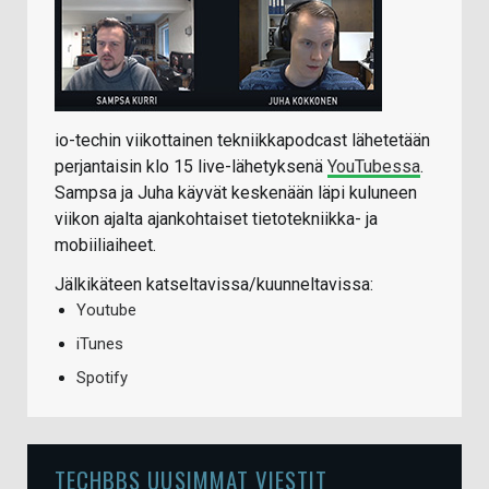
io-techin viikottainen tekniikkapodcast lähetetään
perjantaisin klo 15 live-lähetyksenä
YouTubessa
.
Sampsa ja Juha käyvät keskenään läpi kuluneen
viikon ajalta ajankohtaiset tietotekniikka- ja
mobiiliaiheet.
Jälkikäteen katseltavissa/kuunneltavissa:
Youtube
iTunes
Spotify
TECHBBS UUSIMMAT VIESTIT